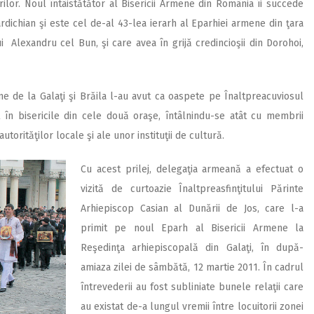
arilor. Noul întâistătător al Bisericii Armene din România îi succede
dichian şi este cel de-al 43-lea ierarh al Eparhiei armene din ţara
i Alexandru cel Bun, şi care avea în grijă credincioşii din Dorohoi,
ne de la Galaţi şi Brăila l-au avut ca oaspete pe Înaltpreacuviosul
t în bisericile din cele două oraşe, întâlnindu-se atât cu membrii
utorităţilor locale şi ale unor instituţii de cultură.
Cu acest prilej, delegaţia armeană a efectuat o
vizită de curtoazie Înaltpreasfinţitului Părinte
Arhiepiscop Casian al Dunării de Jos, care l-a
primit pe noul Eparh al Bisericii Armene la
Reşedinţa arhiepiscopală din Galaţi, în după-
amiaza zilei de sâmbătă, 12 martie 2011. În cadrul
întrevederii au fost subliniate bunele relaţii care
au existat de-a lungul vremii între locuitorii zonei