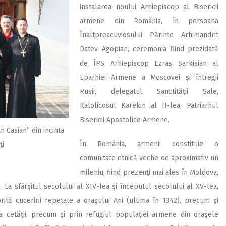
instalarea noului Arhiepiscop al Bisericii
armene din România, în persoana
Înaltpreacuviosului Părinte Arhimandrit
Datev Agopian, ceremonia fiind prezidată
de ÎPS Arhiepiscop Ezras Sarkisian al
Eparhiei Armene a Moscovei şi întregii
Rusii, delegatul Sanctităţii Sale,
Katolicosul Karekin al II-lea, Patriarhul
Bisericii Apostolice Armene.
an Casian” din incinta
În România, armenii constituie o
ţi
comunitate etnică veche de aproximativ un
mileniu, fiind prezenţi mai ales în Moldova,
 La sfârşitul secolului al XIV-lea şi începutul secolului al XV-lea,
ită cuceririi repetate a oraşului Ani (ultima în 1342), precum şi
 cetăţii, precum şi prin refugiul populaţiei armene din oraşele