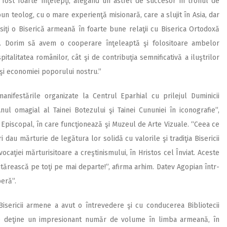
u fost foarte înţelepţi, alegând un astfel de succesor în tronul de
n teolog, cu o mare experienţă misionară, care a slujit în Asia, dar
siţi o Biserică armeană în foarte bune relaţii cu Biserica Ortodoxă
ia. Dorim să avem o cooperare înţeleaptă şi folositoare ambelor
italitatea românilor, cât şi de contribuţia semnificativă a iluştrilor
ei şi economiei poporului nostru.”
anifestările organizate la Centrul Eparhial cu prilejul Duminicii
ul omagial al Tainei Botezului şi Tainei Cununiei în iconografie”,
t Episcopal, în care funcţionează şi Muzeul de Arte Vizuale. “Ceea ce
ri dau mărturie de legătura lor solidă cu valorile şi tradiţia Bisericii
caţiei mărturisitoare a creştinismului, în Hristos cel Înviat. Aceste
tărească pe toţi pe mai departe!”, afirma arhim. Datev Agopian într-
beră”.
 Bisericii armene a avut o întrevedere şi cu conducerea Bibliotecii
 care deţine un impresionant număr de volume în limba armeană, în