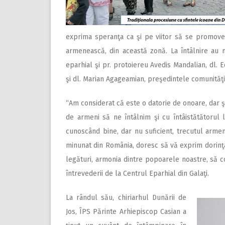
exprima speranţa ca şi pe viitor să se promove
armenească, din această zonă. La întâlnire au m
eparhial şi pr. protoiereu Avedis Mandalian, dl. 
şi dl. Marian Agageamian, preşedintele comunităţi
“Am considerat că este o datorie de onoare, dar 
de armeni să ne întâlnim şi cu întâistătătorul l
cunoscând bine, dar nu suficient, trecutul arme
minunat din România, doresc să vă exprim dorinţa 
legături, armonia dintre popoarele noastre, să c
întrevederii de la Centrul Eparhial din Galaţi.
La rândul său, chiriarhul Dunării de
Jos, ÎPS Părinte Arhiepiscop Casian a