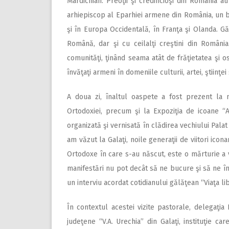
Mardichian. Preoţii şi credincioşi din România a
arhiepiscop al Eparhiei armene din România, un bu
şi în Europa Occidentală, în Franţa şi Olanda. Gă
Română, dar şi cu ceilalţi creştini din Român
comunităţi, ţinând seama atât de frăţietatea şi osp
învăţaţi armeni în domeniile culturii, artei, ştiinţ
A doua zi, înaltul oaspete a fost prezent la m
Ortodoxiei, precum şi la Expoziţia de icoane “An
organizată şi vernisată în clădirea vechiului Pala
am văzut la Galaţi, noile generaţii de viitori icona
Ortodoxe în care s-au născut, este o mărturie a vo
manifestări nu pot decât să ne bucure şi să ne în
un interviu acordat cotidianului gălăţean “Viaţa li
În contextul acestei vizite pastorale, delegaţia
judeţene “V.A. Urechia” din Galaţi, instituţie