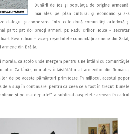
Dunării de Jos şi populaţia de origine armeană,
mai ales pe plan cultural şi economic şi s-a
ze dialogul şi cooperarea între cele două comunităţi, ortodoxă şi
ai participat doi preoţi armeni, pr. Radu Krikor Holca – secretar
Eduart Kevorchian – vice-preşedintele comunităţii armene din Galaţi
i armene din Brăila.
şi morală, ca acolo unde mergem pentru a ne întâlni cu comunităţile
ocului. Ca tânăr, nou ales întâistătător al armenilor din România,
nilor de pe aceste pământuri primitoare, în mijlocul acestui popor
de a sluji în continuare, pentru ca ceea ce a fost în trecut, bunele
ontinue şi pe mai departe!”, a subliniat oaspetele armean în cadrul