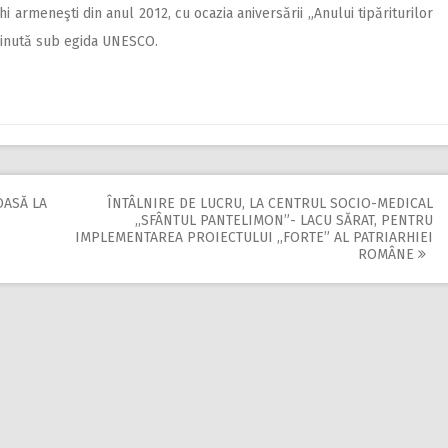
i armeneşti din anul 2012, cu ocazia aniversării „Anului tipăriturilor
sţinută sub egida UNESCO.
OASĂ LA
ÎNTÂLNIRE DE LUCRU, LA CENTRUL SOCIO-MEDICAL
,,SFÂNTUL PANTELIMON”- LACU SĂRAT, PENTRU
IMPLEMENTAREA PROIECTULUI ,,FORTE” AL PATRIARHIEI
ROMÂNE