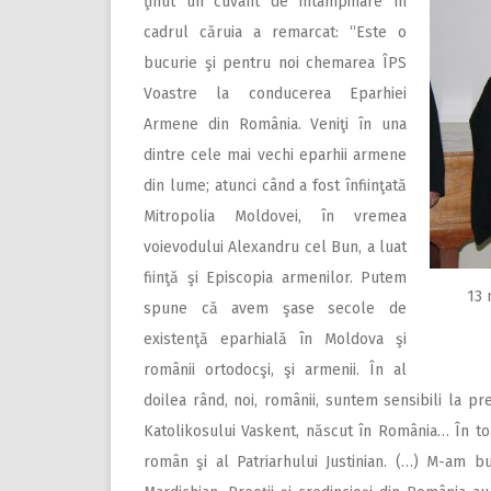
ţinut un cuvânt de întâmpinare în
cadrul căruia a remarcat: “Este o
bucurie şi pentru noi chemarea ÎPS
Voastre la conducerea Eparhiei
Armene din România. Veniţi în una
dintre cele mai vechi eparhii armene
din lume; atunci când a fost înfiinţată
Mitropolia Moldovei, în vremea
voievodului Alexandru cel Bun, a luat
fiinţă şi Episcopia armenilor. Putem
13 
spune că avem şase secole de
existenţă eparhială în Moldova şi
românii ortodocşi, şi armenii. În al
doilea rând, noi, românii, suntem sensibili la pr
Katolikosului Vaskent, născut în România… În to
român şi al Patriarhului Justinian. (…) M-am bu