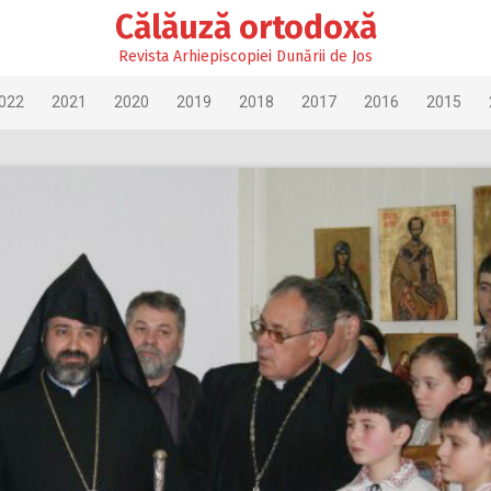
Călăuză ortodoxă
Revista Arhiepiscopiei Dunării de Jos
022
2021
2020
2019
2018
2017
2016
2015