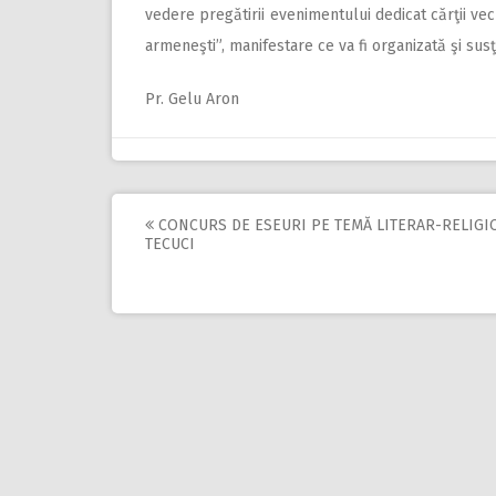
vedere pregătirii evenimentului dedicat cărţii vech
armeneşti”, manifestare ce va fi organizată şi su
Pr. Gelu Aron
CONCURS DE ESEURI PE TEMĂ LITERAR-RELIGI
Post
TECUCI
navigation