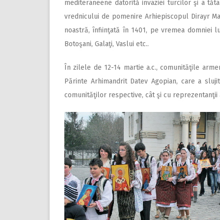
mediteraneene datorită invaziei turcilor şi a tăt
vrednicului de pomenire Arhiepiscopul Dirayr Mar
noastră, înfiinţată în 1401, pe vremea domniei lu
Botoşani, Galaţi, Vaslui etc..
În zilele de 12-14 martie a.c., comunităţile arme
Părinte Arhimandrit Datev Agopian, care a sluji
comunităţilor respective, cât şi cu reprezentanţii a