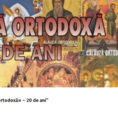
ortodoxă» – 20 de ani”