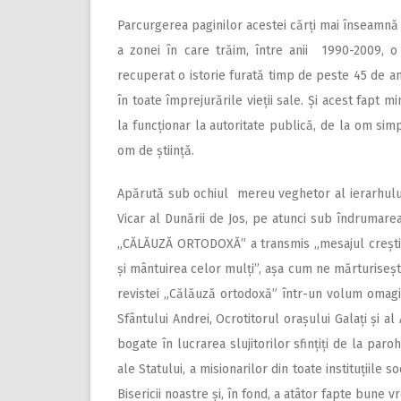
Parcurgerea paginilor acestei cărți mai înseamnă ș
a zonei în care trăim, între anii 1990-2009, o
recuperat o istorie furată timp de peste 45 de a
în toate împrejurările vieții sale. Și acest fapt 
la funcționar la autoritate publică, de la om sim
om de știință.
Apărută sub ochiul mereu veghetor al ierarhului 
Vicar al Dunării de Jos, pe atunci sub îndrumarea
„CĂLĂUZĂ ORTODOXĂ” a transmis „mesajul creștin 
și mântuirea celor mulți”, așa cum ne mărturiseșt
revistei „Călăuză ortodoxă” într-un volum omagia
Sfântului Andrei, Ocrotitorul orașului Galați și a
bogate în lucrarea slujitorilor sfințiți de la parohi
ale Statului, a misionarilor din toate instituțiile 
Bisericii noastre și, în fond, a atâtor fapte bune 