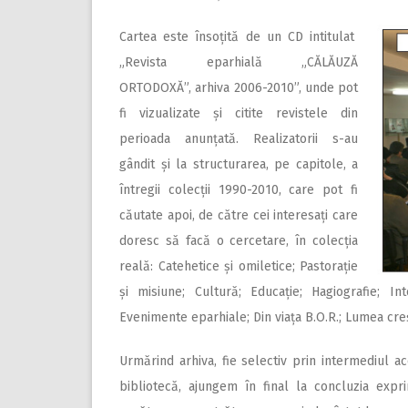
Cartea este însoțită de un CD intitulat
„Revista eparhială „CĂLĂUZĂ
ORTODOXĂ”, arhiva 2006-2010”, unde pot
fi vizualizate și citite revistele din
perioada anunțată. Realizatorii s-au
gândit și la structurarea, pe capitole, a
întregii colecții 1990-2010, care pot fi
căutate apoi, de către cei interesați care
doresc să facă o cercetare, în colecția
reală: Catehetice și omiletice; Pastorație
și misiune; Cultură; Educație; Hagiografie; In
Evenimente eparhiale; Din viața B.O.R.; Lumea cre
Urmărind arhiva, fie selectiv prin intermediul
bibliotecă, ajungem în final la concluzia expri