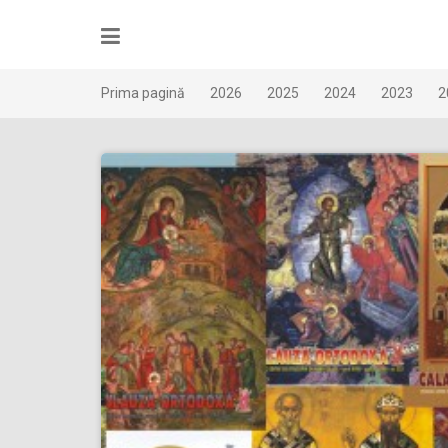
Skip
to
content
Prima pagină
2026
2025
2024
2023
2