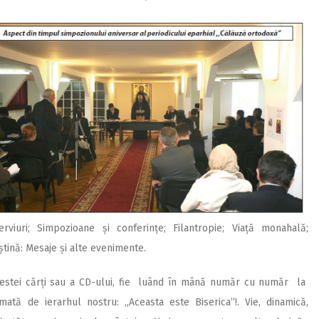
terviuri; Simpozioane și conferințe; Filantropie; Viață monahală;
ștină: Mesaje și alte evenimente.
 acestei cărți sau a CD-ului, fie luând în mână număr cu număr la
mată de ierarhul nostru: „Aceasta este Biserica”!. Vie, dinamică,