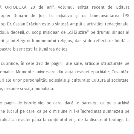
Ă ORTODOXĂ, 20 de ani”, volumul editat recent de Editura
copiei Dunării de Jos, la inițiativa și cu binecuvântarea ÎPS
op Dr. Casian Crăciun este o sinteză amplă a activității redacționale,
două decenii, cu scop misionar, de „călăuzire” pe drumul sinuos al
ii și înțelegerii fenomenului religios, dar și de reflectare fidelă a
noastre bisericești la Dunărea de Jos.
cuprinde, în cele 392 de pagini ale sale, articole structurate pe
 tematici: Momente aniversare din viața revistei eparhiale; Cuvântări
iuri ale unor personalități eclesiale și culturale; Cultură și societate;
e, misiune și viață monahală.
 pagini de istorie vie, pe care, dacă le parcurgi, ca pe o arhivă
bine lucrul pe care, ca pe o misiune ni l-a încredințat Dumnezeu pe
afică a revistei până la conținutul ei și de la discursul teologic la