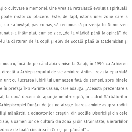
i o cultivare a memoriei. Cine vrea să retrăiască evoluția spirituală
 poate răsfoi cu plăcere. Este, de fapt, istoria unei zone care a
ni, care a învățat, pas cu pas, să recunoască prezența lui Dumnezeu
minunat s-a întâmplat, cum se zice, „de la vlădică până la opincă”, de
plu la cărturar, de la copil și elev de școală până la academician și
nostru, încă de pe când abia venise la Galați, în 1990, ca Arhiereu
 directă a Arhiepiscopului de vie amintire Antim, revista eparhială
unit cu lucrarea iubirii lui Dumnezeu față de semeni, spre binele
e în prefață ÎPS Părinte Casian, care adaugă: „Această prezentare a
l, la două decenii de apariție neîntreruptă, în cadrul Sărbătorilor
l Arhiepiscopiei Dunării de Jos ne atrage luarea-aminte asupra rodirii
i și mănăstiri, a educatorilor creștini din școlile Bisericii și din cele
sociale, a oamenilor de cultură din zonă și din străinătate, a ierarhilor
vrednice de toată cinstirea în Cer și pe pământ”…