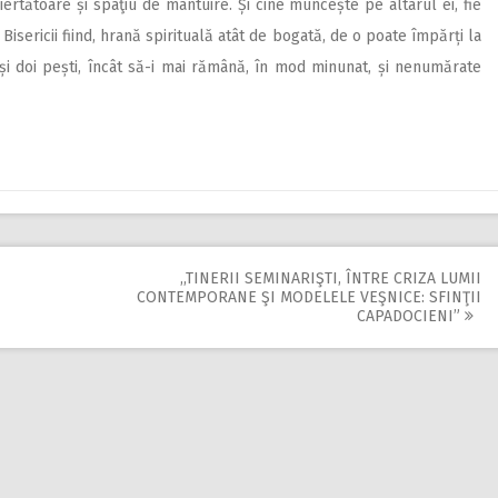
rtătoare și spaţiu de mântuire. Și cine muncește pe altarul ei, fie
 Bisericii fiind, hrană spirituală atât de bogată, de o poate împărți la
și doi pești, încât să-i mai rămână, în mod minunat, și nenumărate
,,TINERII SEMINARIŞTI, ÎNTRE CRIZA LUMII
CONTEMPORANE ŞI MODELELE VEŞNICE: SFINŢII
CAPADOCIENI”