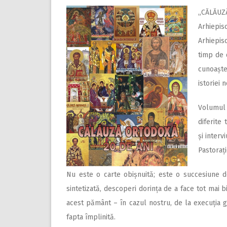
„CĂLĂUZ
Arhiepis
Arhiepisc
timp de 
cunoașter
istoriei 
Volumul 
diferite
și interv
Pastorați
Nu este o carte obișnuită; este o succesiune de
sintetizată, descoperi dorința de a face tot mai 
acest pământ – în cazul nostru, de la execuția gr
fapta împlinită.