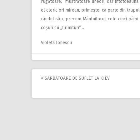
rugătoare, mustrătoare uneori, dar întotdeauna ie
el cleric ori mirean, primește, ca parte din trupul
rândul său, precum Mântuitorul cele cinci pâini 
coșuri cu „firimituri”…
Violeta Ionescu
SĂRBĂTOARE DE SUFLET LA KIEV
Post
navigation