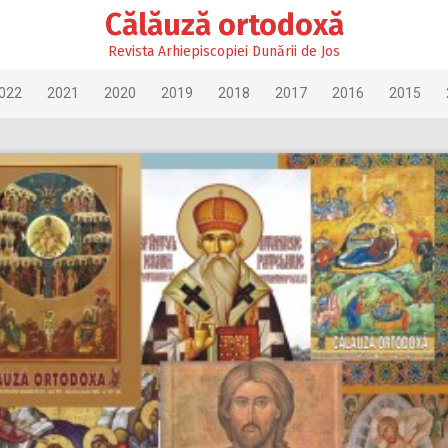
Călăuză ortodoxă
Revista Arhiepiscopiei Dunării de Jos
022
2021
2020
2019
2018
2017
2016
2015