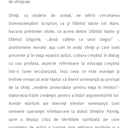
de sfinţenie.
Sfinţii, ca modele de urmat, ne oferă cercetarea
Dumnezeieştilor Scripturi, ca şi Sfântul Vasile cel Mare,
bucuria prieteniei sfinte, ca aceea dintre Sfântul Vasile şi
Sfântul Grigorie, -„două suflete ca unul singur” -,
problemele morale, aşa cum le arată sfinţii şi care sunt
prezente şi în viaţa noastră astăzi, cultura creştină în dialog
cu cea profană, aspecte referitoare la educaţia creştină
într-o lume secularizată, însă ceea ce este esenţial şi
trebuie remarcat este faptul că tinerii seminarişti au preluat
de la sfinţi, „modele primordiale pentru viaţa în Hristos”-
statornicia trăirii credinţei, pentru a întări argumentările lor.
Aceste mărturii ale tinereţii elevilor seminarişti sunt
semnele speranţei reîntoarcerii la duhul Sfinţilor Părinţi,
spre a depăşi criza de identitate spirituală pe care
societatea de astăzi o susţine prin mijloace multiple şi o