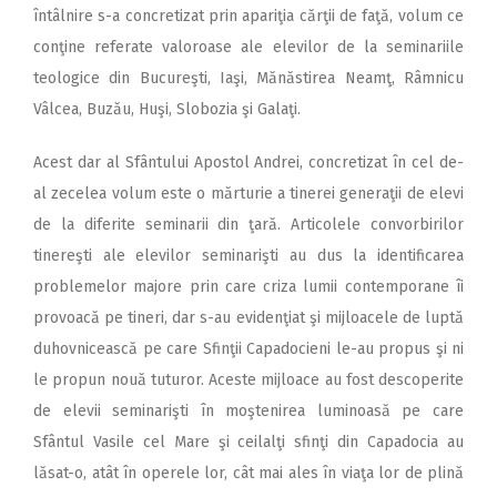
întâlnire s-a concretizat prin apariţia cărţii de faţă, volum ce
conţine referate valoroase ale elevilor de la seminariile
teologice din Bucureşti, Iaşi, Mănăstirea Neamţ, Râmnicu
Vâlcea, Buzău, Huşi, Slobozia şi Galaţi.
Acest dar al Sfântului Apostol Andrei, concretizat în cel de-
al zecelea volum este o mărturie a tinerei generaţii de elevi
de la diferite seminarii din ţară. Articolele convorbirilor
tinereşti ale elevilor seminarişti au dus la identificarea
problemelor majore prin care criza lumii contemporane îi
provoacă pe tineri, dar s-au evidenţiat şi mijloacele de luptă
duhovnicească pe care Sfinţii Capadocieni le-au propus şi ni
le propun nouă tuturor. Aceste mijloace au fost descoperite
de elevii seminarişti în moştenirea luminoasă pe care
Sfântul Vasile cel Mare şi ceilalţi sfinţi din Capadocia au
lăsat-o, atât în operele lor, cât mai ales în viaţa lor de plină