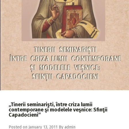
2018
2017
2016
2015
2014
2013
2012
2011
2010
2009
,,Tinerii seminarişti, între criza lumii
contemporane şi modelele veşnice: Sfinţii
Capadocieni”
Posted on
January 13, 2011
By
admin