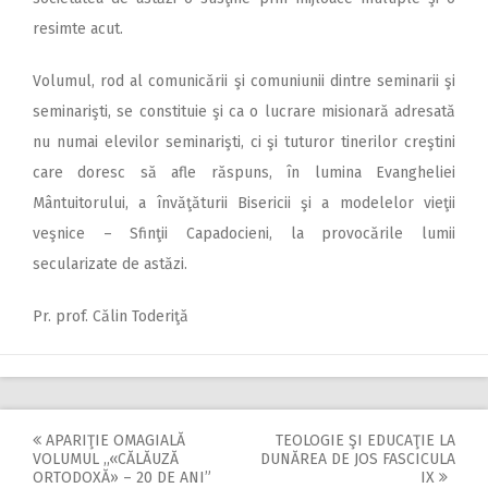
resimte acut.
Volumul, rod al comunicării şi comuniunii dintre seminarii şi
seminarişti, se constituie şi ca o lucrare misionară adresată
nu numai elevilor seminarişti, ci şi tuturor tinerilor creştini
care doresc să afle răspuns, în lumina Evangheliei
Mântuitorului, a învăţăturii Bisericii şi a modelelor vieţii
veşnice – Sfinţii Capadocieni, la provocările lumii
secularizate de astăzi.
Pr. prof. Călin Toderiţă
APARIŢIE OMAGIALĂ
TEOLOGIE ŞI EDUCAŢIE LA
Post
VOLUMUL ,,«CĂLĂUZĂ
DUNĂREA DE JOS FASCICULA
ORTODOXĂ» – 20 DE ANI”
IX