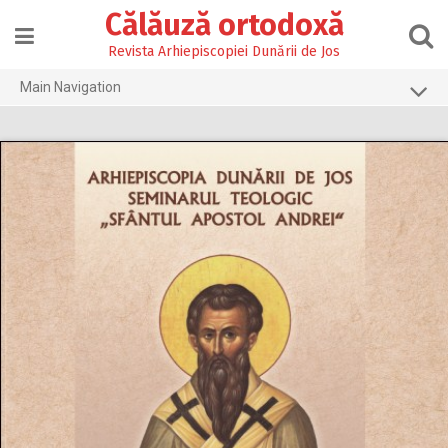
Skip
Călăuză ortodoxă
to
content
Revista Arhiepiscopiei Dunării de Jos
Main Navigation
Prima pagină
2026
2025
2024
2023
2022
2021
2020
2019