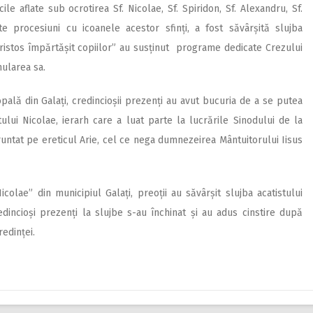
ile aflate sub ocrotirea Sf. Nicolae, Sf. Spiridon, Sf. Alexandru, Sf.
te procesiuni cu icoanele acestor sfinți, a fost săvârșită slujba
 „Hristos împărtășit copiilor” au susținut programe dedicate Crezului
mularea sa.
opală din Galați, credincioșii prezenți au avut bucuria de a se putea
ului Nicolae, ierarh care a luat parte la lucrările Sinodului de la
runtat pe ereticul Arie, cel ce nega dumnezeirea Mântuitorului Iisus
Nicolae” din municipiul Galați, preoții au săvârșit slujba acatistului
edincioși prezenți la slujbe s-au închinat și au adus cinstire după
redinței.