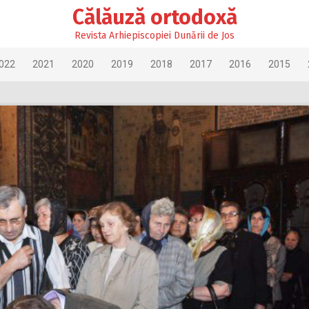
Călăuză ortodoxă
Revista Arhiepiscopiei Dunării de Jos
022
2021
2020
2019
2018
2017
2016
2015