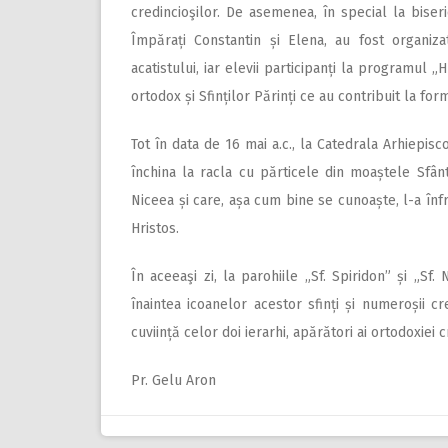
credincioşilor. De asemenea, în special la biseric
Împărați Constantin și Elena, au fost organiza
acatistului, iar elevii participanți la programul
ortodox și Sfinților Părinți ce au contribuit la for
Tot în data de 16 mai a.c., la Catedrala Arhiepisc
închina la racla cu părticele din moaștele Sfânt
Niceea și care, așa cum bine se cunoaște, l-a înf
Hristos.
În aceeaşi zi, la parohiile „Sf. Spiridon” și „Sf. 
înaintea icoanelor acestor sfinți și numeroșii cr
cuviință celor doi ierarhi, apărători ai ortodoxiei c
Pr. Gelu Aron