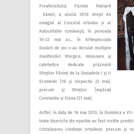
Preafericitului Părinte Patriarh
Daniel, a anului 2010 drept An
omagial al Crezului ortodox și al
Autocefaliei românești, în perioada
16-22 mai a.c., în Arhiepiscopia
Dunării de Jos s-au derulat multiple
manifestări liturgice, misionare și
catehetice dedicate prăznuirii
Sfinților Părinți de la Sinoadele I și II
Ecumenic (16 și respectiv 22 mai),
precum și Sfinților Împărați
Constantin și Elena (21 mai).
Astfel, în data de 16 mai 2010, la Duminica a VII
toate bisericile din eparhie au fost rostite predi
cristalizarea credinței ortodoxe, precum și ro