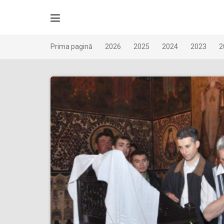
Skip
to
content
Prima pagină
2026
2025
2024
2023
2