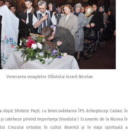
Venerarea moaştelor Sfântului Ierarh Nicolae
-a după Sfintele Paști, cu binecuvântarea ÎPS Arhiepiscop Casian, în
ci și cateheze privind importanța Sinodului I Ecumenic de la Niceea în
lul Crezului ortodox în cultul Bisericii și în viața spirituală a