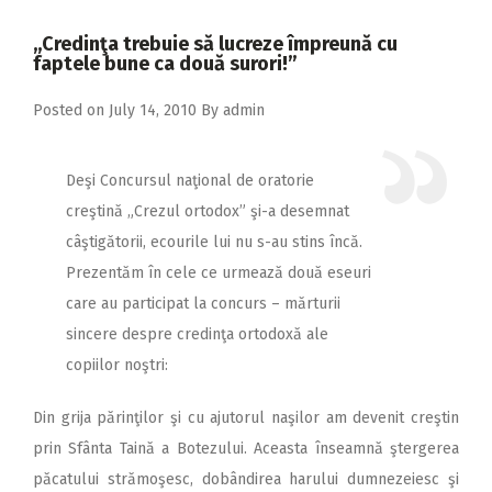
2018
,,Credinţa trebuie să lucreze împreună cu
2017
faptele bune ca două surori!”
2016
Posted on
July 14, 2010
By
admin
2015
2014
Deşi Concursul naţional de oratorie
creştină „Crezul ortodox” şi-a desemnat
2013
câştigătorii, ecourile lui nu s-au stins încă.
2012
Prezentăm în cele ce urmează două eseuri
2011
care au participat la concurs – mărturii
sincere despre credinţa ortodoxă ale
2010
copiilor noştri:
2009
Din grija părinţilor şi cu ajutorul naşilor am devenit creştin
prin Sfânta Taină a Botezului. Aceasta înseamnă ştergerea
păcatului strămoşesc, dobândirea harului dumnezeiesc şi