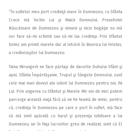
“În sufletul meu port credinţă mare în Dumnezeu, cu Sfânta
Cruce mă închin Lui şi Maicii Domnului, Preasfintei
Născătoare de Dumnezeu şi nimeni şi nicio bogăţie nu mă
vor face să-mi schimb sau să-mi las credinţa. Prin Sfântul
botez am primit marele dar al intrării în Biserica lui Hristos,
a credincioşilor lui Dumnezeu.
Taina Mirungerii ne face părtaşi de darurile Duhului Sfânt şi
apoi, Sfânta Împărtăşanie, Trupul şi Sângele Domnului, sunt
cele mai mari dovezi ale iubirii lui Dumnezeu pentru noi, fiii
Lui. Prin ungerea cu Sfântul şi Marele Mir noi de mici putem
parcurge această viaţă fără să ne fie teamă de nimic, pentru
că, credinţa în Dumnezeu pe care o port în suflet, mă face
să mă simt apărată cu harul şi prezenţa iubitoare a lui
Dumnezeu, iar în faţa lucrurilor greu de realizat, simt că El