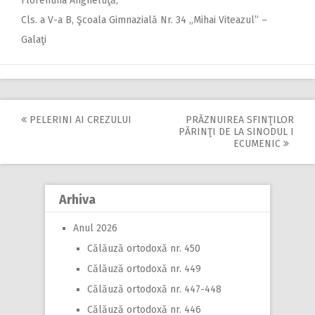
Florentina Angheluţă,
Cls. a V-a B, Şcoala Gimnazială Nr. 34 „Mihai Viteazul” –
Galaţi
PELERINI AI CREZULUI
PRĂZNUIREA SFINŢILOR
Post
PĂRINŢI DE LA SINODUL I
ECUMENIC
navigation
Arhiva
Anul 2026
Călăuză ortodoxă nr. 450
Călăuză ortodoxă nr. 449
Călăuză ortodoxă nr. 447-448
Călăuză ortodoxă nr. 446