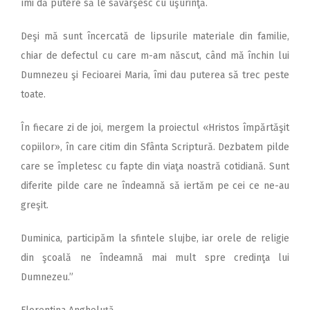
îmi dă putere să le săvârşesc cu uşurinţă.
Deşi mă sunt încercată de lipsurile materiale din familie,
chiar de defectul cu care m-am născut, când mă închin lui
Dumnezeu şi Fecioarei Maria, îmi dau puterea să trec peste
toate.
În fiecare zi de joi, mergem la proiectul «Hristos împărtăşit
copiilor», în care citim din Sfânta Scriptură. Dezbatem pilde
care se împletesc cu fapte din viaţa noastră cotidiană. Sunt
diferite pilde care ne îndeamnă să iertăm pe cei ce ne-au
greşit.
Duminica, participăm la sfintele slujbe, iar orele de religie
din şcoală ne îndeamnă mai mult spre credinţa lui
Dumnezeu.”