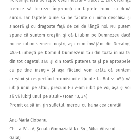
«Credinţa fără de fapte este moartă!» (Iacov 2, 20). Credinţa
trebuie să lucreze împreună cu faptele bune ca două
surori. Iar faptele bune să fie făcute cu inima deschisă şi
sinceră şi cu dragoste faţă de cei de lângă noi. Nu putem
spune că suntem creştini şi că-L iubim pe Dumnezeu dacă
nu ne iubim semenii noştri, aşa cum învăţăm din Decalog:
«Să-L iubeşti pe Domnul Dumnezeul tău din toată inima ta,
din tot cugetul său şi din toată puterea ta şi pe aproapele
ca pe tine însuţi!» Şi aşa făcând, vom arăta că suntem
creştini şi respectând promisiunile făcute la Botez. «Să vă
iubiţi unul pe altul, precum Eu v-am iubit pe voi, aşa şi voi
să vă iubiţi unul pe altul!» (Ioan 13, 34).
Promit ca să îmi ţin sufletul, mereu, cu haina cea curată!
Ana-Maria Ciobanu,
Cls. a IV-a A, Şcoala Gimnazială Nr. 34 „Mihai Viteazul” –
Galaţi