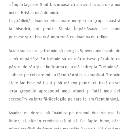
a Împărtăşaniei. Sunt bucuroasă că am avut ocazia de a mă
uni cu Hristos încă de mică.
La grădiniţă, doamna educatoare mergea cu grupa noastră
la biserică, tot pentru Sfânta Împărtăşanie, iar acum
pornesc spre biserică împreună cu doamna de religie.
Acum sunt mare şi trebuie să merg la Spovedanie înainte de
a mă împărtăşi. Eu trebuie să-mi mărturisesc păcatele cu
părere de rău şi cu hotărârea de a mă îndrepta. Trebuie să-
i iubesc pe cei care mi-au făcut rău şi m-au supărat. Trebuie
să le fac bine, să-i ajut şi să mă rog pentru ei. Dacă eu voi
ierta greşelile aproapelui meu, atunci şi Tatăl meu Cel
ceresc îmi va ierta fărădelegile pe care le-am făcut în viaţă.
Aşadar, eu doresc să înaintez pe drumul deschis mie la
Botez, să rămân credincioasă şi să fac fapte bune, căci: