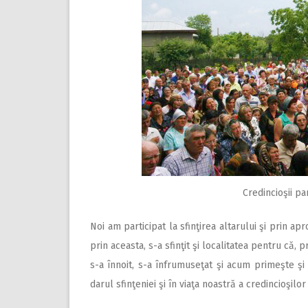
Credincioşii par
Noi am participat la sfinţirea altarului şi prin apr
prin aceasta, s-a sfinţit şi localitatea pentru că,
s-a înnoit, s-a înfrumuseţat şi acum primeşte ş
darul sfinţeniei şi în viaţa noastră a credincioşilo