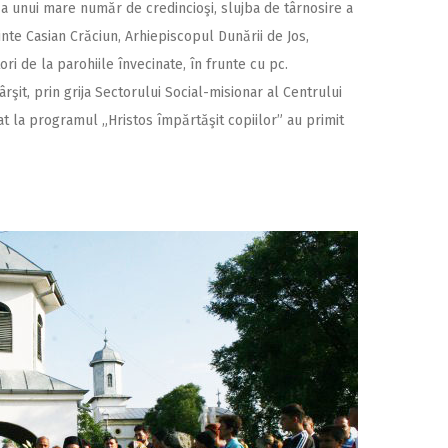
şi a unui mare număr de credincioşi, slujba de târnosire a
inte Casian Crăciun, Arhiepiscopul Dunării de Jos,
tori de la parohiile învecinate, în frunte cu pc.
ârşit, prin grija Sectorului Social-misionar al Centrului
ipat la programul „Hristos împărtăşit copiilor” au primit