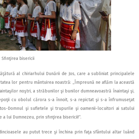
Sfinţirea bisericii
ţătură al chiriarhului Dunării de Jos, care a subliniat principalele
ătatea lor pentru mântuirea noastră: „Împreună ne aflăm la această
intaşilor noştri, a străbunilor şi bunilor dumneavoastră înaintaşi şi,
nepoţii cu obolul cărora s-a înnoit, s-a repictat şi s-a înfrumuseţat
os-Domnul şi sufletele şi trupurile şi oamenii-locuitori ai satului
a lui Dumnezeu, prin sfinţirea bisericii!”.
edincioasele au putut trece şi închina prin faţa sfântului altar luând