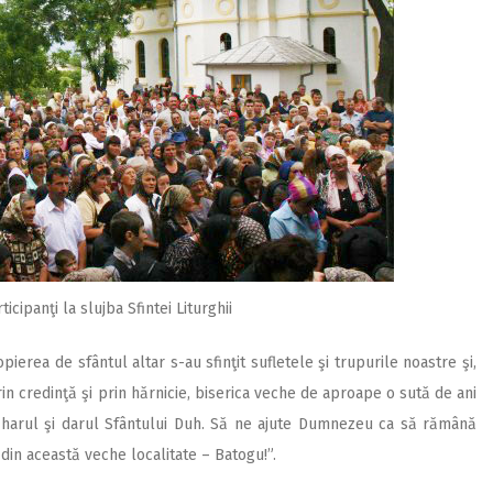
ticipanţi la slujba Sfintei Liturghii
opierea de sfântul altar s-au sfinţit sufletele şi trupurile noastre şi,
 prin credinţă şi prin hărnicie, biserica veche de aproape o sută de ani
i harul şi darul Sfântului Duh. Să ne ajute Dumnezeu ca să rămână
r din această veche localitate – Batogu!”.