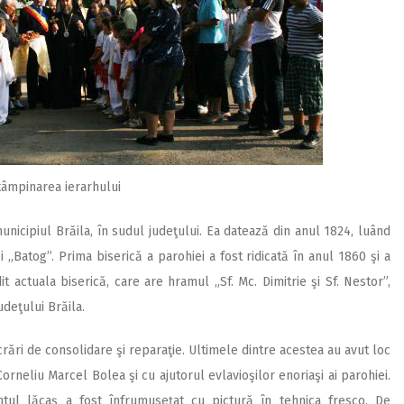
tâmpinarea ierarhului
unicipiul Brăila, în sudul judeţului. Ea datează din anul 1824, luând
,,Batog”. Prima biserică a parohiei a fost ridicată în anul 1860 şi a
it actuala biserică, care are hramul „Sf. Mc. Dimitrie şi Sf. Nestor”,
udeţului Brăila.
rări de consolidare şi reparaţie. Ultimele dintre acestea au avut loc
orneliu Marcel Bolea şi cu ajutorul evlavioşilor enoriaşi ai parohiei.
ântul lăcaş a fost înfrumuseţat cu pictură în tehnica fresco. De