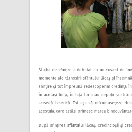
Slujba de sfinţire a debutat cu un cuvânt de învă
momente ale târnosirii sfântului lăcaş şi însemn
sfinţire şi tot împreună redescoperim credinţa îna
în acelaşi timp, în faţa lor stau nepoţii şi stră
această biserică. Tot aşa să înfrumuseţeze Hrist
acestuia, care astăzi primesc marea binecuvântare 
După sfinţirea sfântului lăcaş, credincioşii şi cr