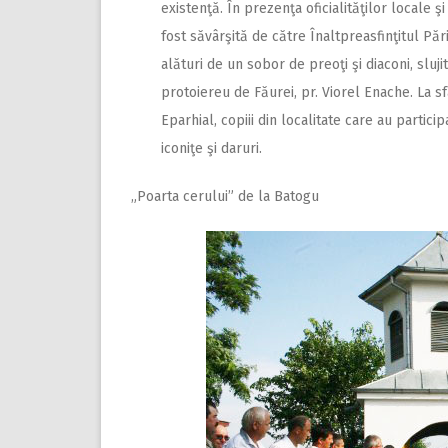
existenţă. În prezenţa oficialităţilor locale 
fost săvârşită de către Înaltpreasfinţitul Păr
alături de un sobor de preoţi şi diaconi, sluji
protoiereu de Făurei, pr. Viorel Enache.
La sf
Eparhial, copiii din localitate care au partic
iconiţe şi daruri.
„Poarta cerului” de la Batogu