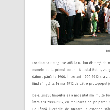
În
Localitatea Batogu se află la 67 km distanţă de m
numele de la primul boier – Neculai Butuc, zis şi 
dăinuit până la 1900. Între anii 1902-1912 s-a zid
fiind sfinţită la 14 mai 1912 de către protopopul j
De-a lungul timpului, ea a necesitat mai multe luc
între anii 2000-2007, cu implicarea pc. pr. paroh C
Pe lângă lucrările de finisare la exterior, sf