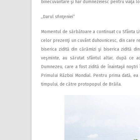
binecuvântare şi har dumnezeiesc pentru viaţa lo
„Darul sfinţeniei”
Momentul de sărbătoare a continuat cu Sfânta Litu
celor prezenţi un cuvânt duhovnicesc, din care redă
biserica zidită din cărămizi şi biserica zidită din
veşminte, au sărutat sfântul altar, după ce ace
Dumnezeu, care a fost zidită de înaintaşii noştri
Primului Război Mondial. Pentru prima dată, ea este
timpului, de către protopopul de Brăila.