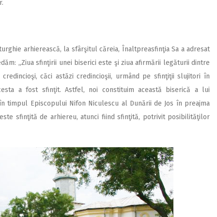
r.
rghie arhierească, la sfârşitul căreia, Înaltpreasfinţia Sa a adresat
m: „Ziua sfinţirii unei biserici este şi ziua afirmării legăturii dintre
 credincioşi, căci astăzi credincioşii, urmând pe sfinţiţii slujitori în
sta a fost sfinţit. Astfel, noi constituim această biserică a lui
 în timpul Episcopului Nifon Niculescu al Dunării de Jos în preajma
 sfinţită de arhiereu, atunci fiind sfinţită, potrivit posibilităţilor