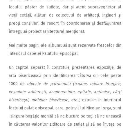
locului, păstor de suflete, dar şi atent supraveghetor al
vieţii cetăţii, alături de colectivul de arhitecţi, ingineri şi
preoţi consilieri de resort, în coordonarea şi desfăşurarea
întregului proiect arhitectural menţionat.
Mai multe pagini ale albumului sunt rezervate frescelor din
interiorul capelei Palatului episcopal.
Un capitol separat îl constituie prezentarea expoziţiei de
artă bisericească prin identificarea câtorva din cele peste
1000 de
obiecte de patrimoniu (icoane, odoare liturgice,
veşminte arhiereşti, acopereminte, epitafe, antimise, cărţi
bisericeşti, mobilier bisericesc, etc.),
expuse în interiorul
fostului palat episcopal, care, potrivit lui Nicolae Iorga, sunt
„singura bogăţie menită să ne bucure pe toţi, să ne unească
în căutarea valorilor ziditoare de suflet şi să ne înveţe pe