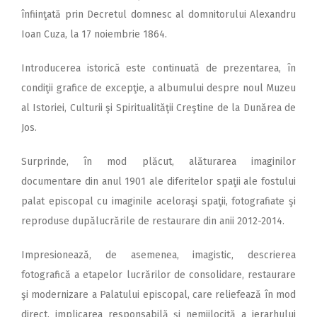
înfiinţată prin Decretul domnesc al domnitorului Alexandru
Ioan Cuza, la 17 noiembrie 1864.
Introducerea istorică este continuată de prezentarea, în
condiţii grafice de excepţie, a albumului despre noul Muzeu
al Istoriei, Culturii şi Spiritualităţii Creştine de la Dunărea de
Jos.
Surprinde, în mod plăcut, alăturarea imaginilor
documentare din anul 1901 ale diferitelor spaţii ale fostului
palat episcopal cu imaginile aceloraşi spaţii, fotografiate şi
reproduse dupălucrările de restaurare din anii 2012-2014.
Impresionează, de asemenea, imagistic, descrierea
fotografică a etapelor lucrărilor de consolidare, restaurare
şi modernizare a Palatului episcopal, care reliefează în mod
direct, implicarea responsabilă şi nemijlocită a ierarhului