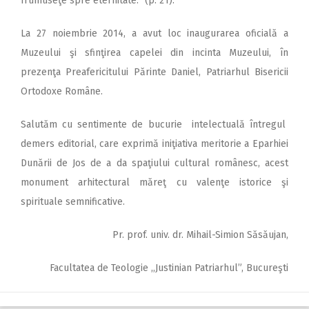
frumuseţe spre eternitate.” (p. 21).
La 27 noiembrie 2014, a avut loc inaugurarea oficială a
Muzeului şi sfinţirea capelei din incinta Muzeului, în
prezenţa Preafericitului Părinte Daniel, Patriarhul Bisericii
Ortodoxe Române.
Salutăm cu sentimente de bucurie intelectuală întregul
demers editorial, care exprimă iniţiativa meritorie a Eparhiei
Dunării de Jos de a da spaţiului cultural românesc, acest
monument arhitectural măreţ cu valenţe istorice şi
spirituale semnificative.
Pr. prof. univ. dr. Mihail-Simion Săsăujan,
Facultatea de Teologie ,,Justinian Patriarhul”, Bucureşti