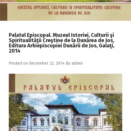
2018
2017
2016
Palatul Episcopal. Muzeul Istoriei, Culturii şi
2015
Spiritualităţii Creştine de la Dunărea de Jos,
Editura Arhiepiscopiei Dunării de Jos, Galaţi,
2014
2014
2013
Posted on
December 22, 2014
By
admin
2012
2011
2010
2009