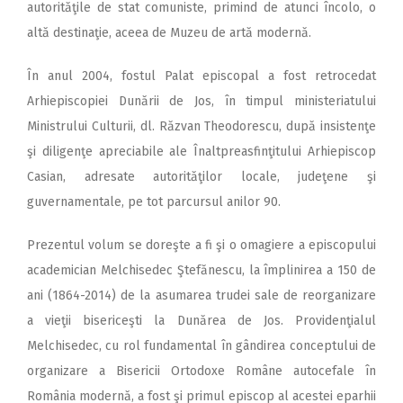
autorităţile de stat comuniste, primind de atunci încolo, o
altă destinaţie, aceea de Muzeu de artă modernă.
În anul 2004, fostul Palat episcopal a fost retrocedat
Arhiepiscopiei Dunării de Jos, în timpul ministeriatului
Ministrului Culturii, dl. Răzvan Theodorescu, după insistenţe
şi diligenţe apreciabile ale Înaltpreasfinţitului Arhiepiscop
Casian, adresate autorităţilor locale, judeţene şi
guvernamentale, pe tot parcursul anilor 90.
Prezentul volum se doreşte a fi şi o omagiere a episcopului
academician Melchisedec Ştefănescu, la împlinirea a 150 de
ani (1864-2014) de la asumarea trudei sale de reorganizare
a vieţii bisericeşti la Dunărea de Jos. Providenţialul
Melchisedec, cu rol fundamental în gândirea conceptului de
organizare a Bisericii Ortodoxe Române autocefale în
România modernă, a fost şi primul episcop al acestei eparhii