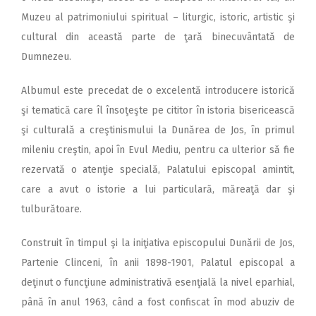
Muzeu al patrimoniului spiritual – liturgic, istoric, artistic şi
cultural din această parte de ţară binecuvântată de
Dumnezeu.
Albumul este precedat de o excelentă introducere istorică
şi tematică care îl însoţeşte pe cititor în istoria bisericească
şi culturală a creştinismului la Dunărea de Jos, în primul
mileniu creştin, apoi în Evul Mediu, pentru ca ulterior să fie
rezervată o atenţie specială, Palatului episcopal amintit,
care a avut o istorie a lui particulară, măreaţă dar şi
tulburătoare.
Construit în timpul şi la iniţiativa episcopului Dunării de Jos,
Partenie Clinceni, în anii 1898-1901, Palatul episcopal a
deţinut o funcţiune administrativă esenţială la nivel eparhial,
până în anul 1963, când a fost confiscat în mod abuziv de