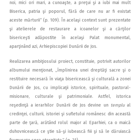
noi, mici ori mari, a cunoaşte, a preţui şi a iubi mai mult
Biserica, patria şi poporul, fără de care nu ar fi existat
aceste mărturii” (p. 109). În acelaşi context sunt prezentate
şi atelierele de restaurare a icoanelor şi a cărţilor
bisericeşti adăpostite în acelaşi Palat monumental,
aparţinând azi, Arhiepiscopiei Dunării de Jos.
Realizarea ambiţiosului proiect, constituie, potrivit autorilor
albumului menţionat, „împlinirea unei dreptăţi sacre şi o
restituire necesară în viaţa bisericească şi culturală a zonei
Dunării de Jos, cu implicaţii istorice, spirituale, pastoral-
misionare, culturale şi patrimoniale. Astfel, istorica
reşedinţă a ierarhilor Dunării de Jos devine un
templu
al
credinţei, culturii, istoriei şi sufletului românesc din această
parte de ţară, arătând rolul major al Eparhiei, ca o maică
duhovnicească ce ştie să-şi iubească fiii şi să le dăruiască