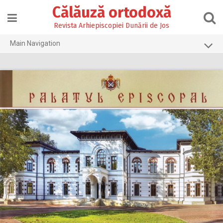
Skip
Călăuză ortodoxă
to
content
Revista Arhiepiscopiei Dunării de Jos
Main Navigation
Prima pagină
2026
2025
2024
2023
2022
2021
2020
2019