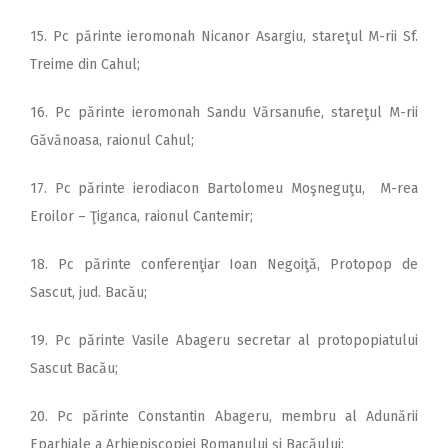
15. Pc părinte ieromonah Nicanor Asargiu, stareţul M-rii Sf.
Treime din Cahul;
16. Pc părinte ieromonah Sandu Vărsanufie, stareţul M-rii
Găvănoasa, raionul Cahul;
17. Pc părinte ierodiacon Bartolomeu Moşneguţu, M-rea
Eroilor – Ţiganca, raionul Cantemir;
18. Pc părinte conferenţiar Ioan Negoiţă, Protopop de
Sascut, jud. Bacău;
19. Pc părinte Vasile Abageru secretar al protopopiatului
Sascut Bacău;
20. Pc părinte Constantin Abageru, membru al Adunării
Eparhiale a Arhiepiscopiei Romanului şi Bacăului;