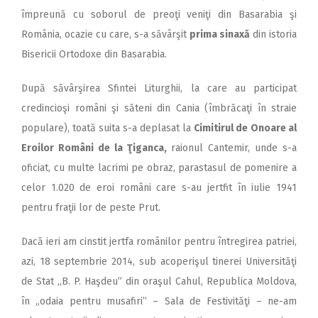
împreună cu soborul de preoţi veniţi din Basarabia şi
România, ocazie cu care, s-a săvârşit
prima sinaxă
din istoria
Bisericii Ortodoxe din Basarabia.
După săvârşirea Sfintei Liturghii, la care au participat
credincioşi români şi săteni din Cania (îmbrăcaţi în straie
populare), toată suita s-a deplasat la
Cimitirul de
Onoare al
Eroilor Români de la Ţiganca,
raionul Cantemir, unde s-a
oficiat, cu multe lacrimi pe obraz, parastasul de pomenire a
celor 1.020 de eroi români care s-au jertfit în iulie 1941
pentru fraţii lor de peste Prut.
Dacă ieri am cinstit jertfa românilor pentru întregirea patriei,
azi, 18 septembrie 2014, sub acoperişul tinerei Universităţi
de Stat ,,B. P. Haşdeu” din oraşul Cahul, Republica Moldova,
în „odaia pentru musafiri” – Sala de Festivităţi – ne-am