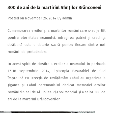
2018
300 de ani de la martiriul Sfinţilor Brâncoveni
2017
Posted on
November 26, 2014
By
admin
2016
2015
Comemorarea eroilor şi a martirilor români care s-au jertfit
pentru eternitatea neamului, întregirea patriei şi credinţa
2014
străbună este o datorie sacră pentru fiecare dintre noi,
2013
românii de pretutindeni.
2012
În acest spirit de cinstire a eroilor a neamului, în perioada
2011
17-18 septembrie 2014, Episcopia Basarabiei de Sud
2010
împreună cu Direcţia de Învăţământ Cahul au organizat la
Ţiganca şi Cahul ceremonialul dedicat memoriei eroilor
2009
români din cel de Al Doilea Război Mondial şi a celor 300 de
ani de la martiriul Brâncovenilor.