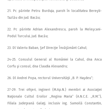
21. Pc părinte Petru Burduja, paroh în localitatea Bereşti-
Tazlău din jud. Bacău;
22. Pc părinte Adrian Alexandrescu, paroh la Meleşcani-
Podul Turcului, jud. Bacău;
23. Dl Valeriu Baban, Şef Direcţie Învăţământ Cahul;
24-25. Consulul General al României la Cahul, dna Anca
Corfu şi consul, dna Claudia Alexandru;
26. Dl Andrei Popa, rectorul Universităţii ,,B. P. Haşdeu”;
27-29. Trei ofiţeri, ingineri (M.Ap.N.) membri ai Asociaţiei
Naţionale Cultul Eroilor „Regina Maria” (A.N.C.E. ,,R.M.”),
Filiala Judeţeană Galaţi, inclusiv ing. Samoilă Constantin,