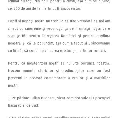
adunat cu toţii, din nou, pentru a cinsti, aşa cum se cuvine,
cei 300 de ani de la martiriul Brâncovenilor.
Copiii şi nepoţii noştri nu trebuie să uite vreodată că noi am
cinstit cu smerenie şi recunoştinţă pe înaintaşii noştri care
s-au jertfit pentru întregirea României şi pentru credinţa
noastră, şi că le poruncim, aşa cum a făcut şi Brâncoveanu
cu fiii săi, să continue cinstirea eroilor şi martirilor români.
Pentru ca moştenitorii noştri să nu uite porunca noastră,
trecem numele clericilor şi credincioşilor care au fost
prezenţi la această comemorare a eroilor şi a martirilor
noştri:
1. Pc părinte Iulian Budescu, Vicar administrativ al Episcopiei
Basarabiei de Sud;