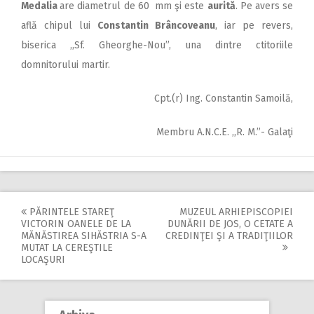
Medalia
are diametrul de 60 mm şi este
aurită
. Pe avers se
află chipul lui
Constantin Brâncoveanu
, iar pe revers,
biserica ,,Sf. Gheorghe-Nou”, una dintre ctitoriile
domnitorului martir.
Cpt.(r) Ing. Constantin Samoilă,
Membru A.N.C.E. ,,R. M.”- Galaţi
PĂRINTELE STAREŢ
MUZEUL ARHIEPISCOPIEI
Post
VICTORIN OANELE DE LA
DUNĂRII DE JOS, O CETATE A
MĂNĂSTIREA SIHĂSTRIA S-A
CREDINŢEI ŞI A TRADIŢIILOR
navigation
MUTAT LA CEREŞTILE
LOCAŞURI