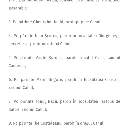
2. Pc părinte Adrian Agapi, consilier economic al Mitropoliei
Basarabiei;
3. Pc părinte Gheorghe Untilă, protopop de Cahul;
4. Pc părinte Ioan Şcurea, paroh în localitatea Giurgiuleşti,
secretar al protopopiatului Cahul;
5. Pc părinte Vasile Burduja, paroh în satul Cania, raionul
Cantemir;
6. Pc părinte Marin Grigore, paroh în localitatea Chircani,
raionul Cahul;
7. Pc părinte Ionuţ Nacu, paroh în localitatea Taraclia de
Salcie, raionul Cahul;
8. Pc părinte Ilie Costeleanu, paroh în oraşul Cahul;