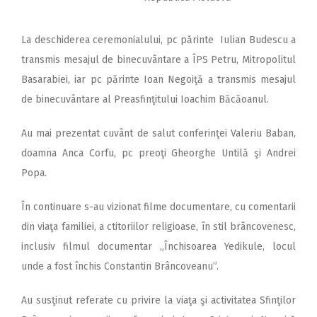
La deschiderea ceremonialului, pc părinte Iulian Budescu a
transmis mesajul de binecuvântare a ÎPS Petru, Mitropolitul
Basarabiei, iar pc părinte Ioan Negoiţă a transmis mesajul
de binecuvântare al Preasfinţitului Ioachim Băcăoanul.
Au mai prezentat cuvânt de salut conferinţei Valeriu Baban,
doamna Anca Corfu, pc preoţi Gheorghe Untilă şi Andrei
Popa.
În continuare s-au vizionat filme documentare, cu comentarii
din viaţa familiei, a ctitoriilor religioase, în stil brâncovenesc,
inclusiv filmul documentar „Închisoarea Yedikule, locul
unde a fost închis Constantin Brâncoveanu”.
Au susţinut referate cu privire la viaţa şi activitatea Sfinţilor