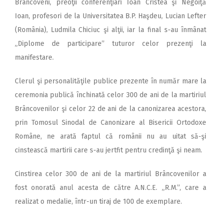
Brâncoveni, preoţii conferenţiari Ioan Cristea şi Negoiţă
Ioan, profesori de la Universitatea B.P. Haşdeu, Lucian Lefter
(România), Ludmila Chiciuc şi alţii, iar la final s-au înmânat
„Diplome de participare” tuturor celor prezenţi la
manifestare.
Clerul şi personalităţile publice prezente în număr mare la
ceremonia publică închinată celor 300 de ani de la martiriul
Brâncovenilor şi celor 22 de ani de la canonizarea acestora,
prin Tomosul Sinodal de Canonizare al Bisericii Ortodoxe
Române, ne arată faptul că românii nu au uitat să-şi
cinstească martirii care s-au jertfit pentru credinţă şi neam.
Cinstirea celor 300 de ani de la martiriul Brâncovenilor a
fost onorată anul acesta de către A.N.C.E. „R.M.”, care a
realizat o medalie, într-un tiraj de 100 de exemplare.