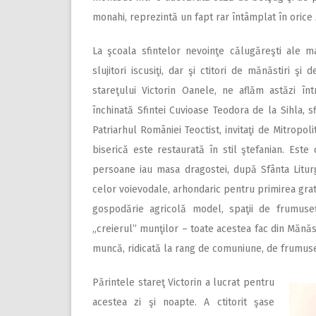
monahi, reprezintă un fapt rar întâmplat în orice z
La şcoala sfintelor nevoinţe călugăreşti ale ma
slujitori iscusiţi, dar şi ctitori de mănăstiri 
stareţului Victorin Oanele, ne aflăm astăzi î
închinată Sfintei Cuvioase Teodora de la Sihla, 
Patriarhul României Teoctist, invitaţi de Mitropol
biserică este restaurată în stil ştefanian. Est
persoane iau masa dragostei, după Sfânta Litur
celor voievodale, arhondaric pentru primirea gratu
gospodărie agricolă model, spaţii de frumuseţe
„creierul” munţilor – toate acestea fac din Mănăsti
muncă, ridicată la rang de comuniune, de frumus
Părintele stareţ Victorin a lucrat pentru
acestea zi şi noapte. A ctitorit şase