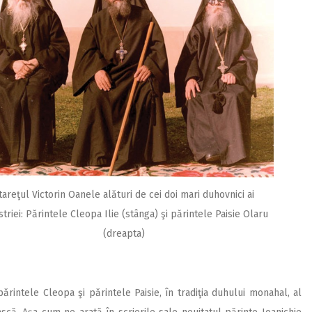
tareţul Victorin Oanele alături de cei doi mari duhovnici ai
striei: Părintele Cleopa Ilie (stânga) şi părintele Paisie Olaru
(dreapta)
rintele Cleopa şi părintele Paisie, în tradiţia duhului monahal, al