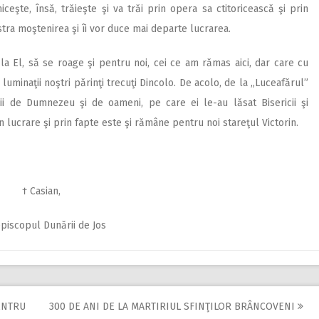
eşte, însă, trăieşte şi va trăi prin opera sa ctitoricească şi prin
păstra moştenirea şi îi vor duce mai departe lucrarea.
la El, să se roage şi pentru noi, cei ce am rămas aici, dar care cu
luminaţii noştri părinţi trecuţi Dincolo. De acolo, de la „Luceafărul”
rii de Dumnezeu şi de oameni, pe care ei le-au lăsat Bisericii şi
 lucrare şi prin fapte este şi rămâne pentru noi stareţul Victorin.
† Casian,
piscopul Dunării de Jos
ENTRU
300 DE ANI DE LA MARTIRIUL SFINŢILOR BRÂNCOVENI