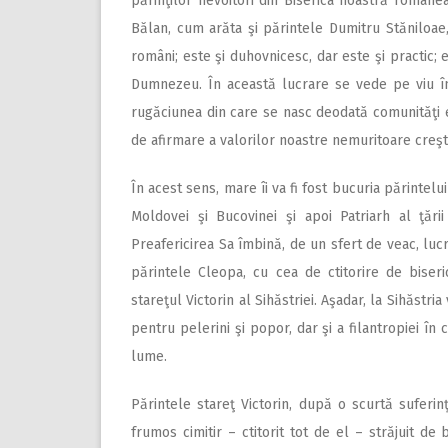
părinţilor nevoitori din Biserica noastră românea
Bălan, cum arăta şi părintele Dumitru Stăniloae
români; este şi duhovnicesc, dar este şi practic;
Dumnezeu. În această lucrare se vede pe viu îm
rugăciunea din care se nasc deodată comunităţi echi
de afirmare a valorilor noastre nemuritoare creşt
În acest sens, mare îi va fi fost bucuria părintelu
Moldovei şi Bucovinei şi apoi Patriarh al ţării
Preafericirea Sa îmbină, de un sfert de veac, lucr
părintele Cleopa, cu cea de ctitorire de biseri
stareţul Victorin al Sihăstriei. Aşadar, la Sihăstr
pentru pelerini şi popor, dar şi a filantropiei în
lume.
Părintele stareţ Victorin, după o scurtă suferin
frumos cimitir – ctitorit tot de el – străjuit de