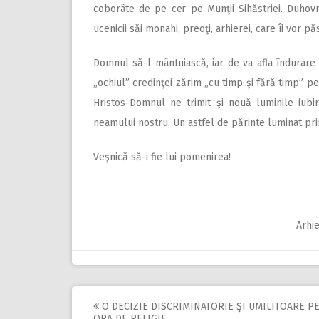
coborâte de pe cer pe Munţii Sihăstriei. Duhovnic
ucenicii săi monahi, preoţi, arhierei, care îi vor 
Domnul să-l mântuiască, iar de va afla îndurare 
„ochiul” credinţei zărim „cu timp şi fără timp” pe 
Hristos-Domnul ne trimit şi nouă luminile iubi
neamului nostru. Un astfel de părinte luminat prin
Veşnică să-i fie lui pomenirea!
Arhie
O DECIZIE DISCRIMINATORIE ŞI UMILITOARE P
ORA DE RELIGIE