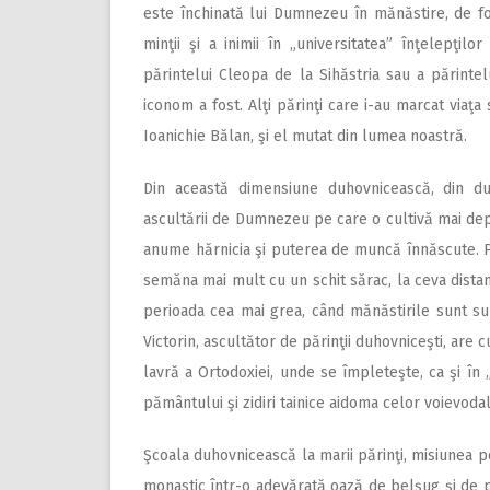
este închinată lui Dumnezeu în mănăstire, de foa
minţii şi a inimii în „universitatea” înţelepţilo
părintelui Cleopa de la Sihăstria sau a părintelu
iconom a fost. Alţi părinţi care i-au marcat viaţ
Ioanichie Bălan, şi el mutat din lumea noastră.
Din această dimensiune duhovnicească, din duh
ascultării de Dumnezeu pe care o cultivă mai depa
anume hărnicia şi puterea de muncă înnăscute. P
semăna mai mult cu un schit sărac, la ceva distan
perioada cea mai grea, când mănăstirile sunt sup
Victorin, ascultător de părinţii duhovniceşti, are
lavră a Ortodoxiei, unde se împleteşte, ca şi în „f
pământului şi zidiri tainice aidoma celor voievodal
Şcoala duhovnicească la marii părinţi, misiunea pe
monastic într-o adevărată oază de belşug şi de pr