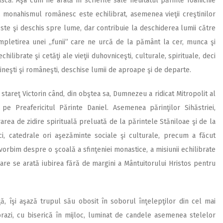
scă. Aşa cum ne arată în scrierile sale neuitatul părinte Ioanichie
, monahismul românesc este echilibrat, asemenea vieţii creştinilor
 este şi deschis spre lume, dar contribuie la deschiderea lumii către
pletirea unei „funii” care ne urcă de la pământ la cer, munca şi
librate şi cetăţi ale vieţii duhovniceşti, culturale, spirituale, deci
ineşti şi româneşti, deschise lumii de aproape şi de departe.
i stareţ Victorin când, din obştea sa, Dumnezeu a ridicat Mitropolit al
 pe Preafericitul Părinte Daniel. Asemenea părinţilor Sihăstriei,
area de zidire spirituală preluată de la părintele Stăniloae şi de la
ci, catedrale ori aşezăminte sociale şi culturale, precum a făcut
ia vorbim despre o şcoală a sfinţeniei monastice, a misiunii echilibrate
 care se arată iubirea fără de margini a Mântuitorului Hristos pentru
ţă, îşi aşază trupul său obosit în soborul înţelepţilor din cel mai
 brazi, cu biserică în mijloc, luminat de candele asemenea stelelor