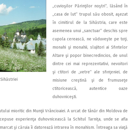
„cuvioşilor Părinţilor noştri”, lăsând în
„casa de lut” trupul său obosit, aşezat
în cimitirul de la Sihăstria, care este
asemenea unui „sanctuar” deschis spre
cupola cerească, ne văduveşte pe toţi,
monahi şi monahii, slujitori ai Sfintelor
Altare şi popor binecredincios, de unul
dintre cei mai reprezentativi, nevoitori
şi ctitori de „vetre” ale sfinţeniei, de
Sihăstriei
misiune creştină şi de frumuseţe
ctitoricească, autentice oaze
duhovniceşti.
utului mioritic din Munţii Vrâncioaiei. A urcat de tânăr din Moldova de
începuse experienţa duhovnicească la Schitul Tarniţa, unde se afla
marcat şi căruia îi datorează intrarea în monahism. Întreaga sa viaţă