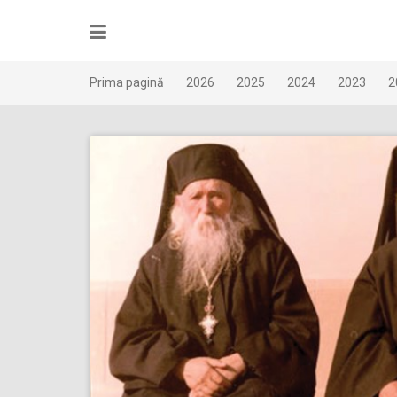
Skip
to
content
Prima pagină
2026
2025
2024
2023
2