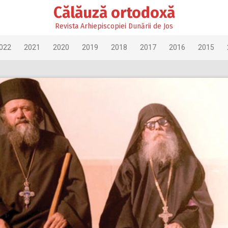
Călăuză ortodoxă
Revista Arhiepiscopiei Dunării de Jos
022
2021
2020
2019
2018
2017
2016
2015