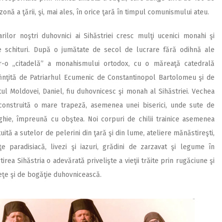
onă a ţării, şi, mai ales, în orice ţară în timpul comunismului ateu.
rilor noştri duhovnici ai Sihăstriei cresc mulţi ucenici monahi şi
şi de schituri. După o jumătate de secol de lucrare fără odihnă ale
ntr-o „citadelă” a monahismului ortodox, cu o măreaţă catedrală
sfinţită de Patriarhul Ecumenic de Constantinopol Bartolomeu şi de
itul Moldovei, Daniel, fiu duhovnicesc şi monah al Sihăstriei. Vechea
e construită o mare trapeză, asemenea unei biserici, unde sute de
ghie, împreună cu obştea. Noi corpuri de chilii trainice asemenea
ită a sutelor de pelerini din ţară şi din lume, ateliere mănăstireşti,
 paradisiacă, livezi şi iazuri, grădini de zarzavat şi legume în
rea Sihăstria o adevărată privelişte a vieţii trăite prin rugăciune şi
eţe şi de bogăţie duhovnicească.