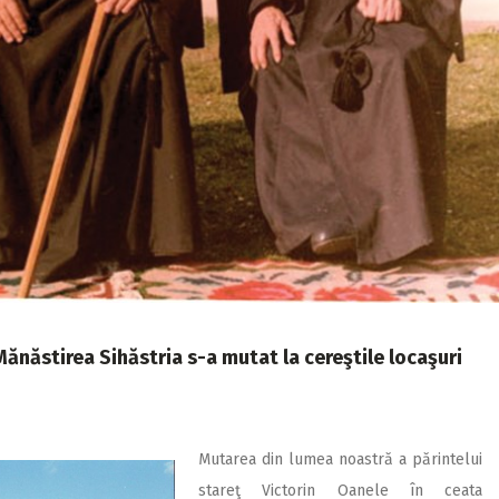
Mănăstirea Sihăstria s-a mutat la cereştile locaşuri
Mutarea din lumea noastră a părintelui
stareţ Victorin Oanele în ceata