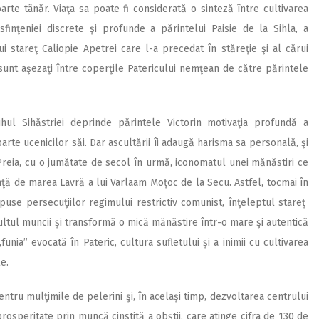
rte tânăr. Viaţa sa poate fi considerată o sinteză între cultivarea
r sfinţeniei discrete şi profunde a părintelui Paisie de la Sihla, a
i stareţ Caliopie Apetrei care l-a precedat în stăreţie şi al cărui
a sunt aşezaţi între coperţile Patericului nemţean de către părintele
ul Sihăstriei deprinde părintele Victorin motivaţia profundă a
rte ucenicilor săi. Dar ascultării îi adaugă harisma sa personală, şi
reia, cu o jumătate de secol în urmă, iconomatul unei mănăstiri ce
ţă de marea Lavră a lui Varlaam Moţoc de la Secu. Astfel, tocmai în
use persecuţiilor regimului restrictiv comunist, înţeleptul stareţ
 cultul muncii şi transformă o mică mănăstire într-o mare şi autentică
unia” evocată în Pateric, cultura sufletului şi a inimii cu cultivarea
e.
ntru mulţimile de pelerini şi, în acelaşi timp, dezvoltarea centrului
osperitate prin muncă cinstită a obştii, care atinge cifra de 130 de