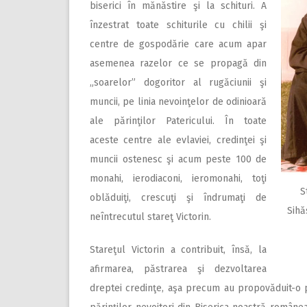
biserici în mănăstire şi la schituri. A
înzestrat toate schiturile cu chilii şi
centre de gospodărie care acum apar
asemenea razelor ce se propagă din
„soarelor” dogoritor al rugăciunii şi
muncii, pe linia nevoinţelor de odinioară
ale părinţilor Patericului. În toate
aceste centre ale evlaviei, credinţei şi
muncii ostenesc şi acum peste 100 de
monahi, ierodiaconi, ieromonahi, toţi
S
oblăduiţi, crescuţi şi îndrumaţi de
Sihă
neîntrecutul stareţ Victorin.
Stareţul Victorin a contribuit, însă, la
afirmarea, păstrarea şi dezvoltarea
dreptei credinţe, aşa precum au propovăduit-o pă