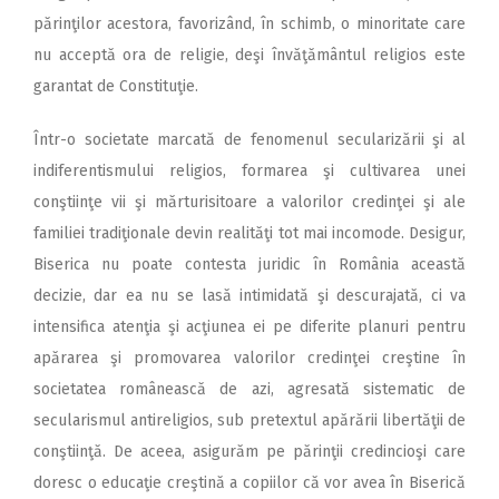
părinţilor acestora, favorizând, în schimb, o minoritate care
nu acceptă ora de religie, deşi învăţământul religios este
garantat de Constituţie.
Într-o societate marcată de fenomenul secularizării şi al
indiferentismului religios, formarea şi cultivarea unei
conştiinţe vii şi mărturisitoare a valorilor credinţei şi ale
familiei tradiţionale devin realităţi tot mai incomode. Desigur,
Biserica nu poate contesta juridic în România această
decizie, dar ea nu se lasă intimidată şi descurajată, ci va
intensifica atenţia şi acţiunea ei pe diferite planuri pentru
apărarea şi promovarea valorilor credinţei creştine în
societatea românească de azi, agresată sistematic de
secularismul antireligios, sub pretextul apărării libertăţii de
conştiinţă. De aceea, asigurăm pe părinţii credincioşi care
doresc o educaţie creştină a copiilor că vor avea în Biserică