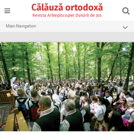
Skip
Călăuză ortodoxă
to
content
Revista Arhiepiscopiei Dunării de Jos
Main Navigation
Prima pagină
2026
2025
2024
2023
2022
2021
2020
2019