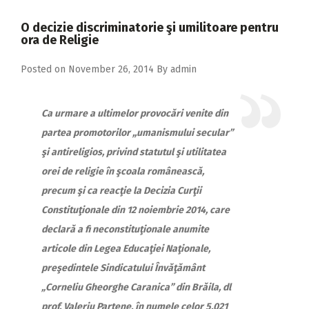
2018
O decizie discriminatorie şi umilitoare pentru
2017
ora de Religie
2016
Posted on
November 26, 2014
By
admin
2015
2014
Ca urmare a ultimelor provocări venite din
partea promotorilor ,,umanismului secular”
2013
şi antireligios, privind statutul şi utilitatea
2012
orei de religie în şcoala românească,
2011
precum şi ca reacţie la Decizia Curţii
Constituţionale din 12 noiembrie 2014, care
2010
declară a fi neconstituţionale anumite
2009
articole din Legea Educaţiei Naţionale,
preşedintele Sindicatului Învăţământ
„Corneliu Gheorghe Caranica” din Brăila, dl
prof. Valeriu Partene, în numele celor 5.021