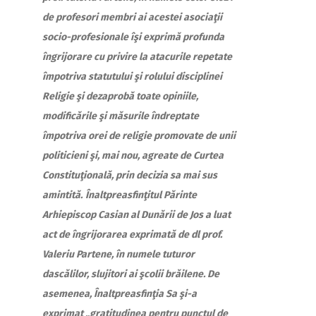
de profesori membri ai acestei asociaţii
socio-profesionale îşi exprimă profunda
îngrijorare cu privire la atacurile repetate
împotriva statutului şi rolului disciplinei
Religie şi dezaprobă toate opiniile,
modificările şi măsurile îndreptate
împotriva orei de religie promovate de unii
politicieni şi, mai nou, agreate de Curtea
Constituţională, prin decizia sa mai sus
amintită.
Înaltpreasfinţitul Părinte
Arhiepiscop Casian al Dunării de Jos a luat
act de îngrijorarea exprimată de dl prof.
Valeriu Partene, în numele tuturor
dascălilor, slujitori ai şcolii brăilene. De
asemenea, Înaltpreasfinţia Sa şi-a
exprimat
„gratitudinea pentru punctul de