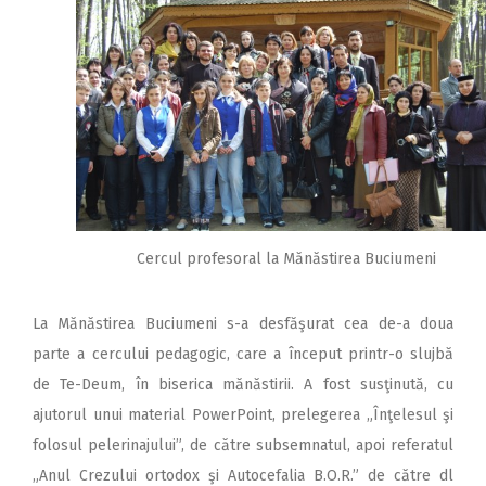
Cercul profesoral la Mănăstirea Buciumeni
La Mănăstirea Buciumeni s-a desfăşurat cea de-a doua
parte a cercului pedagogic, care a început printr-o slujbă
de Te-Deum, în biserica mănăstirii. A fost susţinută, cu
ajutorul unui material PowerPoint, prelegerea „Înţelesul şi
folosul pelerinajului”, de către subsemnatul, apoi referatul
„Anul Crezului ortodox şi Autocefalia B.O.R.” de către dl