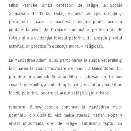
Mihai Patriche, ambii profesori de religie la Şcoala
Gimnazială Nr. 18 din Galaţi. Au avut loc apoi discuţii şi
propuneri în care s-a manifestat bucuria pentru această
noutate la nivel de formare continuă a profesorilor de
religie şi s-a evidenţiat folosul pelerinajului creştin şi rolul
activităţilor practice în educaţia moral – religioasă.
La Mănăstirea Adam, după participarea la slujba vecerniei şi
închinarea la icoana făcătoare de minuni a Maicii Domnului,
părintele ieromonah Serafim Filip a adresat un frumos
cuvânt pelerinilor, amintind faptul că „orice altar poate fi un
loc de pelerinaj, pentru că acolo sălăşluieşte Hristos”.
Itinerarul duhovnicesc a continuat la Mănăstirea Maicii
Domnului din Cudalbi. Aici maica stareţă Mariani Popa a
arătat importanţa orei de religie, subliniind faptul că