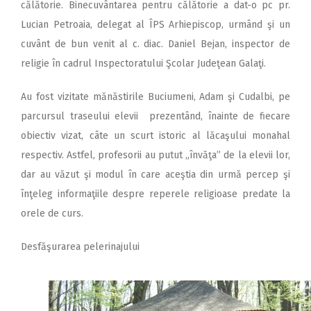
călătorie. Binecuvântarea pentru călătorie a dat-o pc pr.
Lucian Petroaia, delegat al ÎPS Arhiepiscop, urmând şi un
cuvânt de bun venit al c. diac. Daniel Bejan, inspector de
religie în cadrul Inspectoratului Şcolar Judeţean Galaţi.
Au fost vizitate mănăstirile Buciumeni, Adam şi Cudalbi, pe
parcursul traseului elevii prezentând, înainte de fiecare
obiectiv vizat, câte un scurt istoric al lăcaşului monahal
respectiv. Astfel, profesorii au putut „învăţa” de la elevii lor,
dar au văzut şi modul în care aceştia din urmă percep şi
înţeleg informaţiile despre reperele religioase predate la
orele de curs.
Desfăşurarea pelerinajului