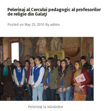
2018
Pelerinaj al Cercului pedagogic al profesorilor
2017
de religie din Galaţi
2016
Posted on
May 25, 2010
By
admin
2015
2014
2013
2012
2011
2010
2009
Pelerinaj la mănăstire