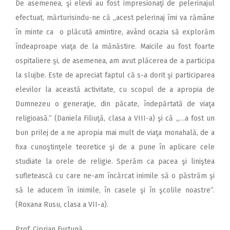
De asemenea, şi elevii au fost impresionaţi de pelerinajul
efectuat, mărturisindu-ne că „acest pelerinaj îmi va rămâne
în minte ca o plăcută amintire, având ocazia să explorăm
îndeaproape viaţa de la mănăstire. Maicile au fost foarte
ospitaliere şi, de asemenea, am avut plăcerea de a participa
la slujbe. Este de apreciat faptul că s-a dorit şi participarea
elevilor la această activitate, cu scopul de a apropia de
Dumnezeu o generaţie, din păcate, îndepărtată de viaţa
religioasă.” (Daniela Filiuţă, clasa a VIII-a) şi că „…a fost un
bun prilej de a ne apropia mai mult de viaţa monahală, de a
fixa cunoştinţele teoretice şi de a pune în aplicare cele
studiate la orele de religie. Sperăm ca pacea şi liniştea
sufletească cu care ne-am încărcat inimile să o păstrăm şi
să le aducem în inimile, în casele şi în şcolile noastre”.
(Roxana Rusu, clasa a VII-a).
Prof. Ciprian Furtună