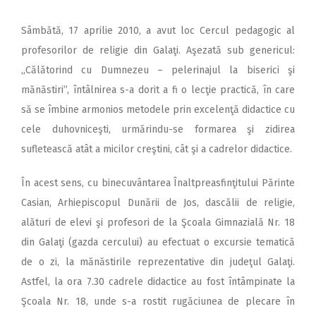
Sâmbătă, 17 aprilie 2010, a avut loc Cercul pedagogic al
profesorilor de religie din Galaţi. Aşezată sub genericul:
„Călătorind cu Dumnezeu – pelerinajul la biserici şi
mănăstiri”, întâlnirea s-a dorit a fi o lecţie practică, în care
să se îmbine armonios metodele prin excelenţă didactice cu
cele duhovniceşti, urmărindu-se formarea şi zidirea
sufletească atât a micilor creştini, cât şi a cadrelor didactice.
În acest sens, cu binecuvântarea Înaltpreasfinţitului Părinte
Casian, Arhiepiscopul Dunării de Jos, dascălii de religie,
alături de elevi şi profesori de la Şcoala Gimnazială Nr. 18
din Galaţi (gazda cercului) au efectuat o excursie tematică
de o zi, la mănăstirile reprezentative din judeţul Galaţi.
Astfel, la ora 7.30 cadrele didactice au fost întâmpinate la
Şcoala Nr. 18, unde s-a rostit rugăciunea de plecare în