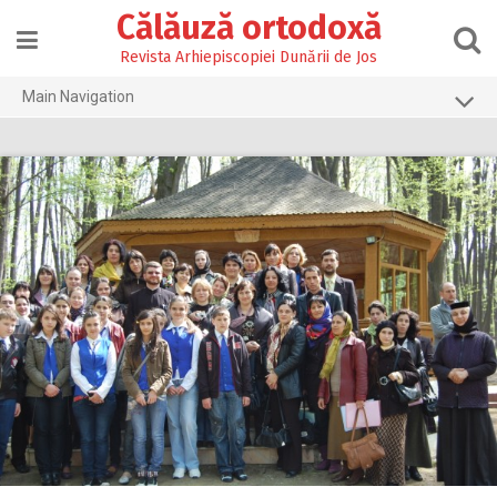
Skip
Călăuză ortodoxă
to
content
Revista Arhiepiscopiei Dunării de Jos
Main Navigation
Prima pagină
2026
2025
2024
2023
2022
2021
2020
2019