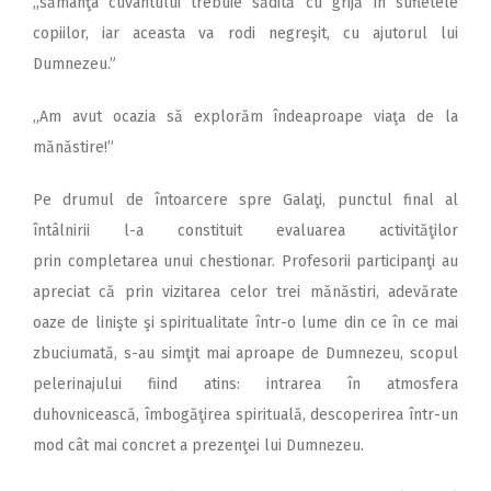
„sămânţa cuvântului trebuie sădită cu grijă în sufletele
copiilor, iar aceasta va rodi negreşit, cu ajutorul lui
Dumnezeu.”
„Am avut ocazia să explorăm îndeaproape viaţa de la
mănăstire!”
Pe drumul de întoarcere spre Galaţi, punctul final al
întâlnirii l-a constituit evaluarea activităţilor
prin completarea unui chestionar. Profesorii participanţi au
apreciat că prin vizitarea celor trei mănăstiri, adevărate
oaze de linişte şi spiritualitate într-o lume din ce în ce mai
zbuciumată, s-au simţit mai aproape de Dumnezeu, scopul
pelerinajului fiind atins: intrarea în atmosfera
duhovnicească, îmbogăţirea spirituală, descoperirea într-un
mod cât mai concret a prezenţei lui Dumnezeu.