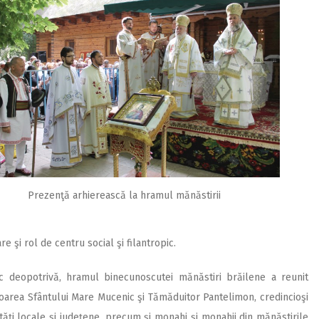
Prezenţă arhierească la hramul mănăstirii
re şi rol de centru social şi filantropic.
pic deopotrivă, hramul binecunoscutei mănăstiri brăilene a reunit
toarea Sfântului Mare Mucenic şi Tămăduitor Pantelimon, credincioşi
lităţi locale şi judeţene, precum şi monahi şi monahii din mănăstirile