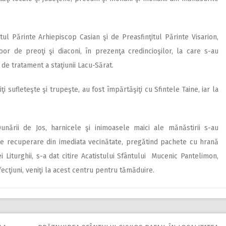
itul Părinte Arhiepiscop Casian şi de Preasfinţitul Părinte Visarion,
or de preoţi şi diaconi, în prezenţa credincioşilor, la care s-au
 de tratament a staţiunii Lacu-Sărat.
ţi sufleteşte şi trupeşte, au fost împărtăşiţi cu Sfintele Taine, iar la
Dunării de Jos, harnicele şi inimoasele maici ale mănăstirii s-au
de recuperare din imediata vecinătate, pregătind pachete cu hrană
ei Liturghii, s-a dat citire Acatistului Sfântului Mucenic Pantelimon,
afecţiuni, veniţi la acest centru pentru tămăduire.