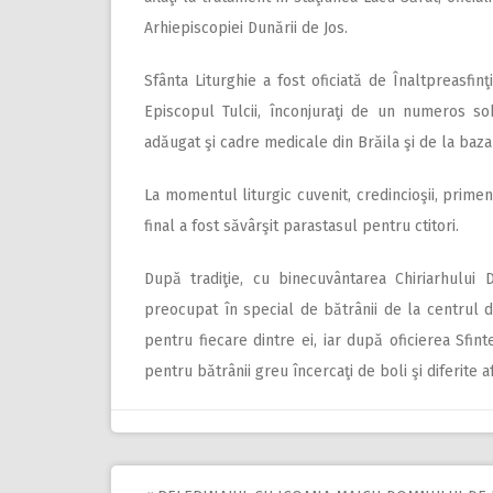
Arhiepiscopiei Dunării de Jos.
Sfânta Liturghie a fost oficiată de Înaltpreasfinţ
Episcopul Tulcii, înconjuraţi de un numeros sob
adăugat şi cadre medicale din Brăila şi de la baza
La momentul liturgic cuvenit, credincioşii, primeni
final a fost săvârşit parastasul pentru ctitori.
După tradiţie, cu binecuvântarea Chiriarhului 
preocupat în special de bătrânii de la centrul 
pentru fiecare dintre ei, iar după oficierea Sfint
pentru bătrânii greu încercaţi de boli şi diferite 