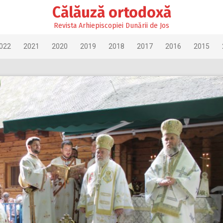
Călăuză ortodoxă
Revista Arhiepiscopiei Dunării de Jos
022
2021
2020
2019
2018
2017
2016
2015