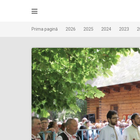
Skip
to
content
Prima pagină
2026
2025
2024
2023
2