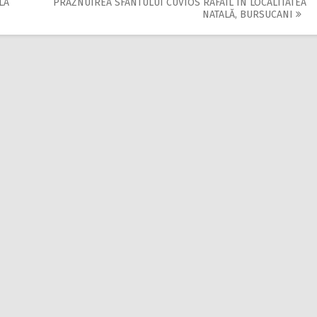
LA
PRĂZNUIREA SFÂNTULUI CUVIOS RAFAIL ÎN LOCALITATEA
NATALĂ, BURSUCANI