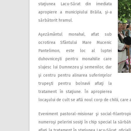
staţiunea Lacu-Sărat din imediata
apropiere a municipiului Brăila, şi-a
sărbătorit hramul.
Aşezământul monahal, aflat sub
ocrotirea Sfântului Mare Mucenic
Pantelimon, este loc al luptei
duhovniceşti pentru monahiile care
slujesc lui Dumnezeu şi semenilor, dar
şi centru pentru alinarea suferinţelor
trupeşti pentru bolnavii aflaţi la
tratament în staţiune. În apropierea
locaşului de cult se află noul corp de chilii, care a
Eveniment pastoral-misionar şi social-filantro
numeroşi pelerini sosiţi în chip special la sărbă
aflaţi la tratament în staţiunea Lacu-Sărat, oficia