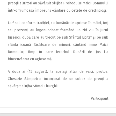
preoţii slujitori au săvârşit slujba Prohodului Maicii Domnului
într-o frumoasă împreună-cântare cu cetele de credincioşi.
La final, conform tradiţiei, cu lumânările aprinse în mâini, toţi
cei prezenţi au îngenuncheat formând un zid viu în jurul
bisericii, după care au trecut pe sub Sfântul Epitaf şi pe sub
sfânta icoană făcătoare de minuni, cântând imne Maicii
Domnului, timp în care ierarhul Dunării de Jos i-a
binecuvântat cu agheasmă.
A doua zi (15 august), la acelaşi altar de vară, protos.
Chesarie Sâmpetru, înconjurat de un sobor de preoţi a
săvârşit slujba Sfintei Liturghii.
Participant