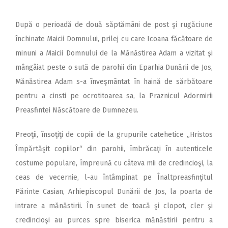
După o perioadă de două săptămâni de post şi rugăciune
închinate Maicii Domnului, prilej cu care Icoana făcătoare de
minuni a Maicii Domnului de la Mănăstirea Adam a vizitat şi
mângâiat peste o sută de parohii din Eparhia Dunării de Jos,
Mănăstirea Adam s-a înveşmântat în haină de sărbătoare
pentru a cinsti pe ocrotitoarea sa, la Praznicul Adormirii
Preasfintei Născătoare de Dumnezeu.
Preoţii, însoţiţi de copiii de la grupurile catehetice „Hristos
Împărtăşit copiilor“ din parohii, îmbrăcaţi în autenticele
costume populare, împreună cu câteva mii de credincioşi, la
ceas de vecernie, l-au întâmpinat pe Înaltpreasfinţitul
Părinte Casian, Arhiepiscopul Dunării de Jos, la poarta de
intrare a mănăstirii. În sunet de toacă şi clopot, cler şi
credincioşi au purces spre biserica mănăstirii pentru a