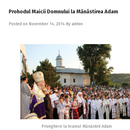
2018
Prohodul Maicii Domnului la Mănăstirea Adam
2017
Posted on
November 14, 2014
By
admin
2016
2015
2014
2013
2012
2011
2010
2009
Priveghere la hramul Mănăstirii Adam