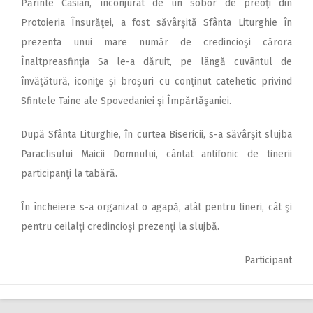
Părinte Casian, înconjurat de un sobor de preoţi din
Protoieria Însurăţei, a fost săvârşită Sfânta Liturghie în
prezenta unui mare număr de credincioşi cărora
Înaltpreasfinţia Sa le-a dăruit, pe lângă cuvântul de
învăţătură, iconiţe şi broşuri cu conţinut catehetic privind
Sfintele Taine ale Spovedaniei şi Împărtăşaniei.
După Sfânta Liturghie, în curtea Bisericii, s-a săvârşit slujba
Paraclisului Maicii Domnului, cântat antifonic de tinerii
participanţi la tabără.
În încheiere s-a organizat o agapă, atât pentru tineri, cât şi
pentru ceilalţi credincioşi prezenţi la slujbă.
Participant