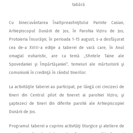
tabără
Cu binecuvântarea Înaltpreasfinţitului Parinte Casian,
Arhiepiscopul Dunării de Jos, în Parohia Viziru de Jos,
Protoieria Însurăţei, în perioada 1-15 august, s-a desfăşurat
cea de-a XVIII-a ediţie a taberei de vară care, în Anul
omagial euharistic, are ca temă „Sfintele Taine ale
Spovedaniei şi Împărtăşaniei”, temeiuri ale mărturisirii şi
comuniunii în credinţă în rândul tinerilor.
La activităţile taberei au participat, pe lângă cei cincizeci de
tineri din Centrul pilot de tineret ai parohiei Viziru, şi
şaptezeci de tineri din diferite parohii ale Arhiepiscopiei
Dunării de Jos.
Programul taberei a cuprins activităţi liturgice şi ateliere de