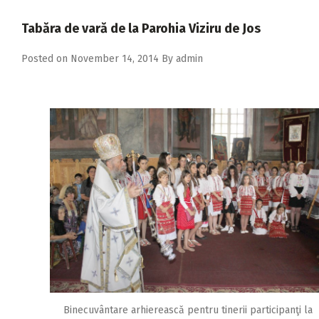
2018
Tabăra de vară de la Parohia Viziru de Jos
2017
Posted on
November 14, 2014
By
admin
2016
2015
2014
2013
2012
2011
2010
2009
Binecuvântare arhierească pentru tinerii participanţi la