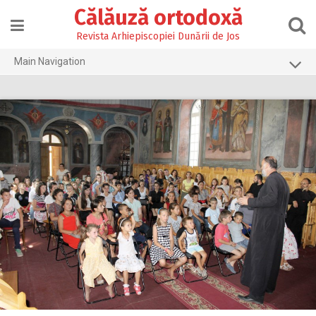
Skip
Călăuză ortodoxă
to
content
Revista Arhiepiscopiei Dunării de Jos
Main Navigation
Prima pagină
2026
2025
2024
2023
2022
2021
2020
2019