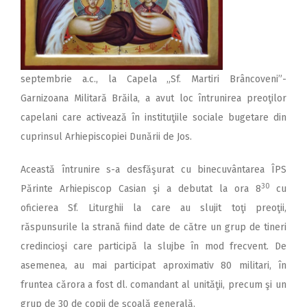
septembrie a.c., la Capela „Sf. Martiri Brâncoveni”-
Garnizoana Militară Brăila, a avut loc întrunirea preoţilor
capelani care activează în instituţiile sociale bugetare din
cuprinsul Arhiepiscopiei Dunării de Jos.
Această întrunire s-a desfăşurat cu binecuvântarea ÎPS
30
Părinte Arhiepiscop Casian şi a debutat la ora 8
cu
oficierea Sf. Liturghii la care au slujit toţi preoţii,
răspunsurile la strană fiind date de către un grup de tineri
credincioşi care participă la slujbe în mod frecvent. De
asemenea, au mai participat aproximativ 80 militari, în
fruntea cărora a fost dl. comandant al unităţii, precum şi un
grup de 30 de copii de şcoală generală.