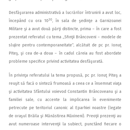
Desfăşurarea administrativă a lucrărilor întrunirii a avut loc,
30
începând cu ora 10
,
în sala de şedinţe a Garnizoanei
Militare şi a avut două părţi distincte, prima – în care a fost
prezentat referatul cu tema „Sfinţii Brâncoveni – modele de
slujire pentru contemporaneitate”, alcătuit de pc pr. Ionuţ
Piteş, şi cea de-a doua – în cadul căreia au fost abordate
probleme specifice privind activitatea desfăşurată.
În privinţa referatului la tema propusă, pc pr. Ionuţ Piteş a
reuşit să facă o sinteză frumoasă a ceea ce a însemnat viaţa
şi activitatea Sfântului voievod Constantin Brâncoveanu şi a
familiei sale, cu accente la implicarea în evenimente
petrecute pe teritoriul canonic al Eparhiei noastre (legate
de oraşul Brăila şi Mănăstirea Măxineni). Preoţii prezenţi au
avut numeroase intervenţii la subiect, punctând fiecare o