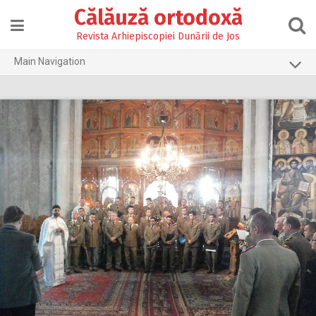
Skip
Călăuză ortodoxă
to
content
Revista Arhiepiscopiei Dunării de Jos
Main Navigation
Prima pagină
2026
2025
2024
2023
2022
2021
2020
2019