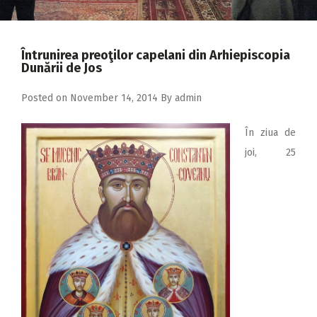
2018
2017
Întrunirea preoţilor capelani din Arhiepiscopia
2016
Dunării de Jos
2015
Posted on
November 14, 2014
By
admin
2014
În ziua de
2013
joi, 25
2012
2011
2010
2009