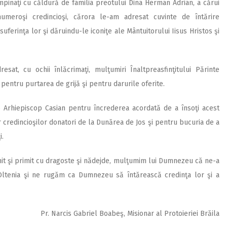
tâmpinaţi cu căldură de familia preotului Dina Herman Adrian, a cărui
meroşi credincioşi, cărora le-am adresat cuvinte de întărire
uferinţa lor şi dăruindu-le iconiţe ale Mântuitorului Iisus Hristos şi
esat, cu ochii înlăcrimaţi, mulţumiri Înaltpreasfinţitului Părinte
 pentru purtarea de grijă şi pentru darurile oferite.
e Arhiepiscop Casian pentru încrederea acordată de a însoţi acest
 credincioşilor donatori de la Dunărea de Jos şi pentru bucuria de a
i.
nit şi primit cu dragoste şi nădejde, mulţumim lui Dumnezeu că ne-a
n Oltenia şi ne rugăm ca Dumnezeu să întărească credinţa lor şi a
Pr. Narcis Gabriel Boabeş, Misionar al Protoieriei Brăila