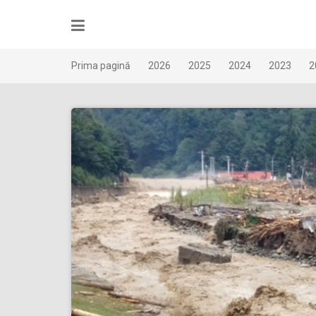
Skip
to
content
Prima pagină
2026
2025
2024
2023
2