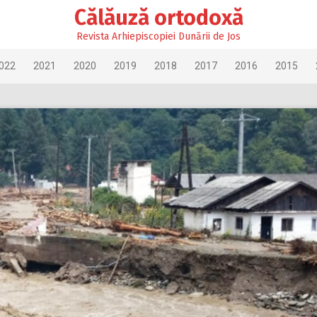
Călăuză ortodoxă
Revista Arhiepiscopiei Dunării de Jos
022
2021
2020
2019
2018
2017
2016
2015