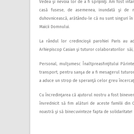
Vedea şi nevoia lor de a fi sprijiniţi. Am fost în
casă fusese, de asemenea, inundată şi de nu
duhovnicească, arătându-le că nu sunt singuri în s
Maicii Domnului.
La rândul lor credincioşii parohiei Paris au adr
Arhiepiscop Casian şi tuturor colaboratorilor săi,
Personal, mulţumesc Înaltpreasfinţitului Părint
transport, pentru sanşa de a fi mesagerul tuturor
a aduce un strop de speranţă celor greu încercaţ
Cu încredinţarea că ajutorul nostru a fost bineve
învrednicit să fim alături de aceste familii di
noastră şi să binecuvinteze fapta de solidaritate!