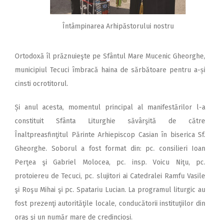
Întâmpinarea Arhipăstorului nostru
Ortodoxă îl prăznuieşte pe Sfântul Mare Mucenic Gheorghe,
municipiul Tecuci îmbracă haina de sărbătoare pentru a-și
cinsti ocrotitorul.
Și anul acesta, momentul principal al manifestărilor l-a
constituit Sfânta Liturghie săvârşită de către
Înaltpreasfinţitul Părinte Arhiepiscop Casian în biserica Sf.
Gheorghe. Soborul a fost format din: pc. consilieri Ioan
Perţea şi Gabriel Molocea, pc. insp. Voicu Niţu, pc.
protoiereu de Tecuci, pc. slujitori ai Catedralei Ramfu Vasile
şi Roşu Mihai şi pc. Spatariu Lucian. La programul liturgic au
fost prezenţi autorităţile locale, conducătorii instituţiilor din
oraş şi un număr mare de credincioşi.