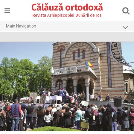
Skip
Călăuză ortodoxă
to
content
Revista Arhiepiscopiei Dunării de Jos
Main Navigation
Prima pagină
2026
2025
2024
2023
2022
2021
2020
2019