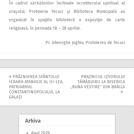
În cadrul sărbătorilor închinate ocrotitorului spiritual al
oraşului, Protoieria Tecuci şi Biblioteca Municipală au
organizat în spaţiile bibliotecii o expoziţie de carte
religioasă, în perioada 18 – 28 aprilie.
Pr. Gheorghe Joghiu, Protoiereu de Tecuci
PRĂZNUIREA SFÂNTULUI
PRAZNICUL IZVORULUI
Post
IERARH ATANASIE AL III-LEA,
TĂMĂDUIRII LA BISERICA
PATRIARHUL
,,BUNA VESTIRE” DIN BRĂILA
navigation
CONSTANTINOPOLULUI, LA
GALAŢI
Arhiva
Anul 2026