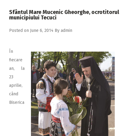
2018
Sfântul Mare Mucenic Gheorghe, ocrotitorul
2017
municipiului Tecuci
2016
Posted on
June 6, 2014
By
admin
2015
2014
În
2013
fiecare
an, la
2012
23
2011
aprilie,
2010
când
Biserica
2009