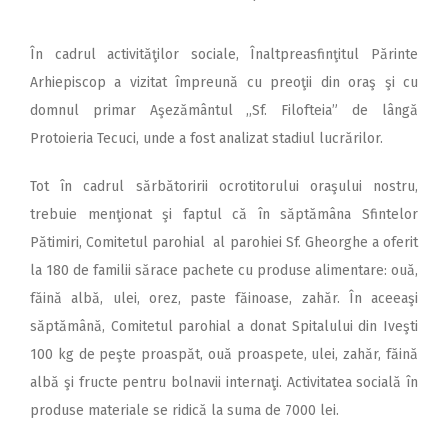
În cadrul activităţilor sociale, Înaltpreasfinţitul Părinte
Arhiepiscop a vizitat împreună cu preoţii din oraş şi cu
domnul primar Aşezământul ,,Sf. Filofteia” de lângă
Protoieria Tecuci, unde a fost analizat stadiul lucrărilor.
Tot în cadrul sărbătoririi ocrotitorului oraşului nostru,
trebuie menţionat şi faptul că în săptămâna Sfintelor
Pătimiri, Comitetul parohial al parohiei Sf. Gheorghe a oferit
la 180 de familii sărace pachete cu produse alimentare: ouă,
făină albă, ulei, orez, paste făinoase, zahăr. În aceeaşi
săptămână, Comitetul parohial a donat Spitalului din Iveşti
100 kg de peşte proaspăt, ouă proaspete, ulei, zahăr, făină
albă şi fructe pentru bolnavii internaţi. Activitatea socială în
produse materiale se ridică la suma de 7000 lei.