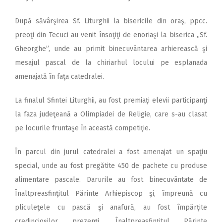
După săvârşirea Sf. Liturghii la bisericile din oraş, ppcc.
preoţi din Tecuci au venit însoţiţi de enoriaşi la biserica ,,Sf.
Gheorghe”, unde au primit binecuvântarea arhierească şi
mesajul pascal de la chiriarhul locului pe esplanada
amenajată în faţa catedralei.
La finalul Sfintei Liturghii, au fost premiaţi elevii participanţi
la faza judeţeană a Olimpiadei de Religie, care s-au clasat
pe locurile fruntaşe în această competiţie.
În parcul din jurul catedralei a fost amenajat un spaţiu
special, unde au fost pregătite 450 de pachete cu produse
alimentare pascale. Darurile au fost binecuvântate de
Înaltpreasfinţitul Părinte Arhiepiscop şi, împreună cu
pliculeţele cu pască şi anafură, au fost împărţite
credincioşilor prezenţi. Înaltpreasfinţitul Părinte