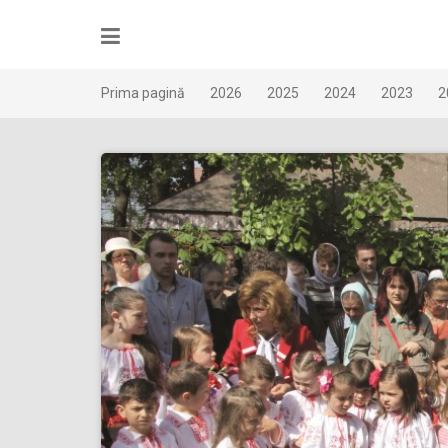
Skip
to
content
Prima pagină
2026
2025
2024
2023
2