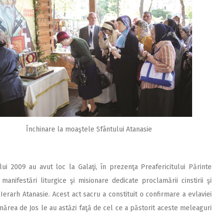
Închinare la moaştele Sfântului Atanasie
i 2009 au avut loc la Galaţi, în prezenţa Preafericitului Părinte
anifestări liturgice şi misionare dedicate proclamării cinstirii şi
i Ierarh Atanasie. Acest act sacru a constituit o confirmare a evlaviei
a Dunărea de Jos le au astăzi faţă de cel ce a păstorit aceste meleaguri