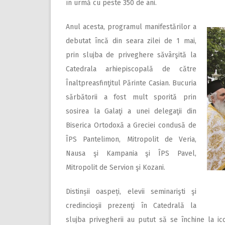
în urmă cu peste 350 de ani.
Anul acesta, programul manifestărilor a
debutat încă din seara zilei de 1 mai,
prin slujba de priveghere săvârşită la
Catedrala arhiepiscopală de către
Înaltpreasfinţitul Părinte Casian. Bucuria
sărbătorii a fost mult sporită prin
sosirea la Galaţi a unei delegaţii din
Biserica Ortodoxă a Greciei condusă de
ÎPS Pantelimon, Mitropolit de Veria,
Nausa şi Kampania şi ÎPS Pavel,
Mitropolit de Servion şi Kozani.
Distinșii oaspeți, elevii seminarişti şi
credincioşii prezenţi în Catedrală la
slujba privegherii au putut să se închine la ic