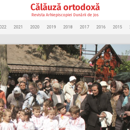
Călăuză ortodoxă
Revista Arhiepiscopiei Dunării de Jos
022
2021
2020
2019
2018
2017
2016
2015