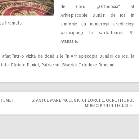
de Corul „Ortodoxia“ al
Arhiepiscopiei Dunării de Jos, în
rea hramului
simfonie cu numeroşii credincioși
participanţi la sărbătoarea Sf.
Atanasie.
u aflat într-o vizită de două zile în Arhiepiscopia Dunării de Jos, la
itului Părinte Daniel, Patriarhul Bisericii Ortodoxe Române.
 FEMEI
SFÂNTUL MARE MUCENIC GHEORGHE, OCROTITORUL
MUNICIPIULUI TECUCI