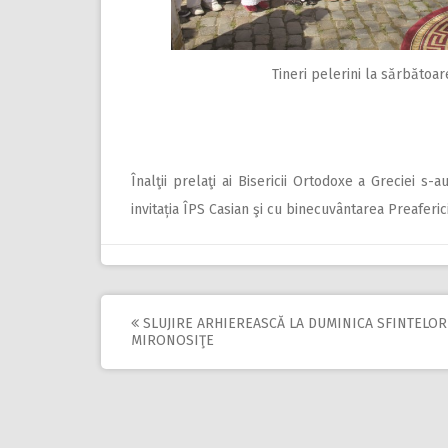
Tineri pelerini la sărbătoa
Înalţii prelaţi ai Bisericii Ortodoxe a Greciei s-a
invitația ÎPS Casian şi cu binecuvântarea Preaferic
SLUJIRE ARHIEREASCĂ LA DUMINICA SFINTELOR
Post
MIRONOSIŢE
navigation