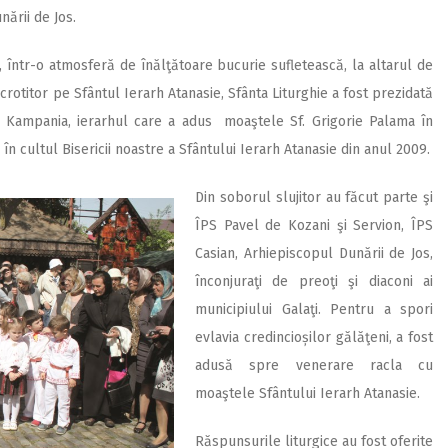
nării de Jos.
i, într-o atmosferă de înălţătoare bucurie sufletească, la altarul de
 ocrotitor pe Sfântul Ierarh Atanasie, Sfânta Liturghie a fost prezidată
i Kampania, ierarhul care a adus moaştele Sf. Grigorie Palama în
i în cultul Bisericii noastre a Sfântului Ierarh Atanasie din anul 2009.
Din soborul slujitor au făcut parte şi
ÎPS Pavel de Kozani şi Servion, ÎPS
Casian, Arhiepiscopul Dunării de Jos,
înconjuraţi de preoţi şi diaconi ai
municipiului Galaţi. Pentru a spori
evlavia credincioșilor gălăţeni, a fost
adusă spre venerare racla cu
moaştele Sfântului Ierarh Atanasie.
Răspunsurile liturgice au fost oferite