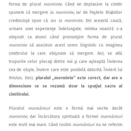
forma de plural
morminte.
Când ne deplasăm la cimitir
spunem că mergem
la morminte,
iar de Paştele Blajinilor
credincioşii spun că
ies
la morminte.
Din această cauză,
urmare unei experienţe îndelungate, mintea noastră s-a
obişnuit ca atunci când pronunţăm forma de plural
morminte
să asocieze acest semn lingvistic cu imaginea
cimitirului la care obişnuim să mergem. Aici, se află
trupurile celor plecaţi dintre noi şi care aşteaptă Învierea
cea de obşte, înviere care este posibilă datorită Învierii lui
Hristos. Deci,
pluralul ,,morminte” este corect, dar are o
dimensiune ce se rezumă doar la spaţiul sacru al
cimitirului.
Pluralul
mormânturi
este o formă mai veche decât
morminte;
dar încărcătura spirituală a formei
mormânturi
este mult mai mare. Când rostim
mormânturi
nu ne referim