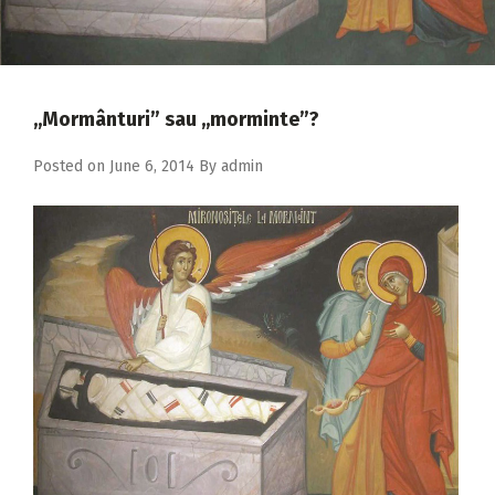
2018
2017
2016
,,Mormânturi” sau ,,morminte”?
2015
Posted on
June 6, 2014
By
admin
2014
2013
2012
2011
2010
2009