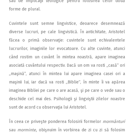
sau de implicaţii teologice pentru folosirea celor două
forme de plural.
Cuvintele sunt semne lingvistice, deoarece desemnează
diverse lucruri, pe cale lingvistică. În antichitate, Aristotel
făcea o primă observaţie: cuvintele sunt echivalentele
lucrurilor, imaginile lor evocatoare. Cu alte cuvinte, atunci
când rostim un cuvânt în mintea noastră, apare imaginea
asociată cuvântului respectiv. Dacă un om va rosti ,,casă” ori
,,maşină”, atunci în mintea lui apare imaginea casei ori a
maşinii lui, iar dacă va rosti ,,Biblie”, în minte îi va apărea
imaginea Bibliei pe care o are acasă, şi pe care o vede sau o
deschide cel mai des. Psihologii şi lingviştii zilelor noastre
sunt de acord cu observaţia lui Aristotel.
În ceea ce priveşte ponderea folosirii formelor
mormânturi
sau
morminte,
obişnuim în vorbirea de zi cu zi să folosim