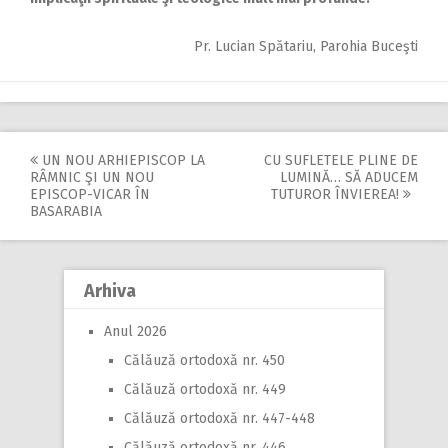
Pr. Lucian Spătariu, Parohia Buceşti
UN NOU ARHIEPISCOP LA
CU SUFLETELE PLINE DE
Post
RÂMNIC ŞI UN NOU
LUMINĂ… SĂ ADUCEM
EPISCOP-VICAR ÎN
TUTUROR ÎNVIEREA!
navigation
BASARABIA
Arhiva
Anul 2026
Călăuză ortodoxă nr. 450
Călăuză ortodoxă nr. 449
Călăuză ortodoxă nr. 447-448
Călăuză ortodoxă nr. 446