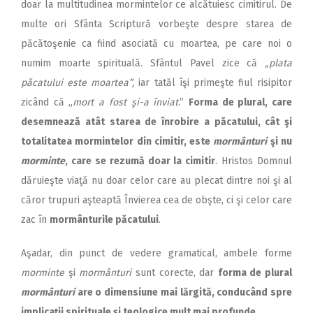
doar la multitudinea mormintelor ce alcătuiesc cimitirul. De
multe ori Sfânta Scriptură vorbeşte despre starea de
păcătoşenie ca fiind asociată cu moartea, pe care noi o
numim moarte spirituală. Sfântul Pavel zice că
„plata
păcatului este moartea”,
iar tatăl îşi primeşte fiul risipitor
zicând că „
mort a fost şi-a înviat
.”
Forma de plural, care
desemnează atât starea de înrobire a păcatului, cât şi
totalitatea mormintelor din cimitir, este
mormânturi
şi nu
morminte
, care se rezumă doar la cimitir
. Hristos Domnul
dăruieşte viaţă nu doar celor care au plecat dintre noi şi al
căror trupuri aşteaptă Învierea cea de obşte, ci şi celor care
zac în
mormânturile păcatului
.
Aşadar, din punct de vedere gramatical, ambele forme
morminte
şi
mormânturi
sunt corecte, dar
forma de plural
mormânturi
are o dimensiune mai lărgită, conducând spre
implicaţii spirituale şi teologice mult mai profunde.