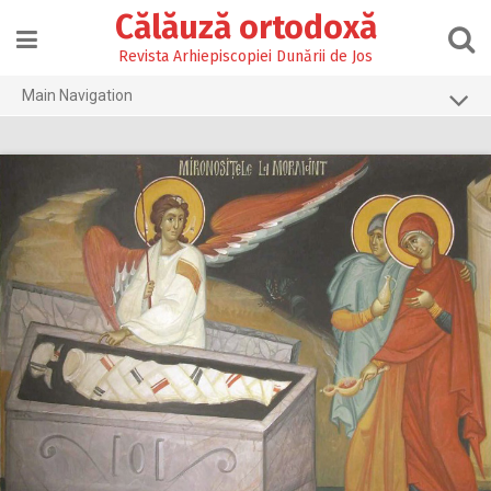
Skip
Călăuză ortodoxă
to
content
Revista Arhiepiscopiei Dunării de Jos
Main Navigation
Prima pagină
2026
2025
2024
2023
2022
2021
2020
2019