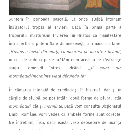
Suntem în perioada pascală. La orice slujbă intonăm
înălţătorul tropar al Învierii. Dacă în prima parte a
troparului mărturisim Învierea lui Hristos ca manifestare
întru jertfă a puterii Sale dumnezeieşti, afirmând cu tărie:
„Hristos a înviat din morţi, cu moartea pe moarte călcând”,
în cea de-a doua parte arătăm cum aceasta se răsfrânge
asupra omenirii întregi, zicând:
„şi celor din
mormânturi/morminte viaţă dăruindu-le”.
În cântarea intonată de credincioşi în biserică, dar şi în
cărţile de slujbă, se pot întâlni două forme de plural, atât
mormânturi,
cât şi
morminte.
Dacă vom consulta Dicţionarul
Limbii Române, vom vedea că ambele forme sunt corecte.
Ne întrebăm, însă, dacă există vreo deosebire de nuanţă