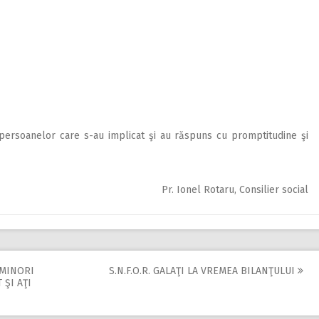
 persoanelor care s-au implicat şi au răspuns cu promptitudine şi
Pr. Ionel Rotaru, Consilier social
 MINORI
S.N.F.O.R. GALAŢI LA VREMEA BILANŢULUI
 ŞI AŢI