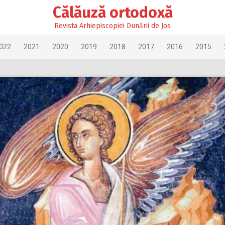
Călăuză ortodoxă
Revista Arhiepiscopiei Dunării de Jos
022
2021
2020
2019
2018
2017
2016
2015