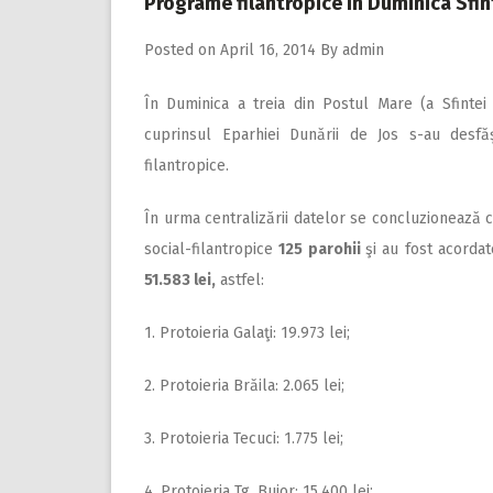
Programe filantropice în Duminica Sfin
Posted on
April 16, 2014
By
admin
În Duminica a treia din Postul Mare (a Sfintei 
cuprinsul Eparhiei Dunării de Jos s-au desfă
filantropice.
În urma centralizării datelor se concluzionează c
social-filantropice
125 parohii
şi au fost acorda
51.583 lei,
astfel:
1. Protoieria Galaţi: 19.973 lei;
2. Protoieria Brăila: 2.065 lei;
3. Protoieria Tecuci: 1.775 lei;
4. Protoieria Tg. Bujor: 15.400 lei;