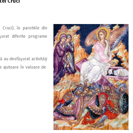
tei Cruci
Cruci), în parohiile din
şurat diferite programe
ă au desfăşurat activităţi
te ajutoare în valoare de