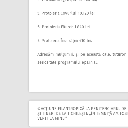
5. Protoieria Covurlui: 10.120 lei;
6. Protoieria Făurei: 1.840 lei;
7. Protoieria Însurăţei: 410 lei.
Adresăm mulţumiri, şi pe această cale, tuturor
seriozitate programului eparhial.
ACŢIUNE FILANTROPICĂ LA PENITENCIARUL DE
Post
ŞI TINERI DE LA TICHILEŞTI: ,,ÎN TEMNIŢĂ AM FOST
VENIT LA MINE!”
navigation