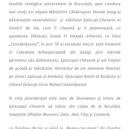
studiile teologice universitare la Bucureşti, apoi conduce
mai mulţi ani obştea Mănăstirii Căldăruşani. Devine toiag al
bătrâneţilor venerabilului şi sfântului Episcop Chesarie al
Dunării de Jos, care îl cheamă şi îl promovează, cu
aprobarea Sfântului Sinod, în treapta arhieriei, cu titlul
,,Constănţeanul”, în anii ‘70 ai secolului trecut. Este hirotonit
în Catedrala Arhiepiscopală din Galaţi, prin mâinile
părintelui său duhovnicesc, Episcopul Chesarie şi ale fraţilor
de şcoală şi mănăstire, Patriarhul de vie memorie Teoctist,
pe atunci Episcop al Aradului, Episcopul Antim al Buzăului şi
viitorul Episcop-Vicar Roman Ialomiţeanul.
În chip providenţial este ales de Dumnezeu şi trimis de
Episcopul Chesarie să ridice, din cripta de la Niculiţel,
moaştele Sfinţilor Mucenici Zotic, Atal, Filip şi Camasie.
La Dunărea de Jos şi până la „Marea cea mare” din Eparhia