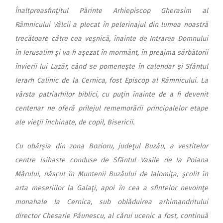
Înaltpreasfinţitul Părinte Arhiepiscop Gherasim al
Râmnicului Vâlcii a plecat în pelerinajul din lumea noastră
trecătoare către cea veşnică, înainte de Intrarea Domnului
în Ierusalim şi va fi aşezat în mormânt, în preajma sărbătorii
învierii lui Lazăr, când se pomeneşte în calendar şi Sfântul
Ierarh Calinic de la Cernica, fost Episcop al Râmnicului. La
vârsta patriarhilor biblici, cu puţin înainte de a fi devenit
centenar ne oferă prilejul rememorării principalelor etape
ale vieţii închinate, de copil, Bisericii.
Cu obârşia din zona Bozioru, judeţul Buzău, a vestitelor
centre isihaste conduse de Sfântul Vasile de la Poiana
Mărului, născut în Muntenii Buzăului de Ialomiţa, şcolit în
arta meseriilor la Galaţi, apoi în cea a sfintelor nevoinţe
monahale la Cernica, sub oblăduirea arhimandritului
director Chesarie Păunescu, al cărui ucenic a fost, continuă