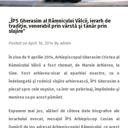
2018
2017
,,ÎPS Gherasim al Râmnicului Vâlcii, ierarh de
2016
tradiţie, venerabil prin vârstă şi tânăr prin
slujire”
2015
Posted on
April 16, 2014
By
admin
2014
2013
În ziua de 9 aprilie 2014, Arhiepiscopul Gherasim Cristea al
Râmnicului Vâlcii a fost chemat, de Marele Arhiereu, la
2012
Sine. Fost arhiereu-vicar al eparhiei noastre, cu o
2011
îndelungată şi rodnică slujire arhierească, ÎPS Gherasim a
2010
plecat spre cele veşnice, ca într-un pelerinaj, împlinindu-şi
menirea sa pe acest pământ.
2009
Expunem mai jos, alături de câteva date biografice ale
ierarhului evocat, mesajul ÎPS Arhiepiscop Casian al
Dunării de Jos adresat Arhiepiscopiei Râmnicului, cu acest