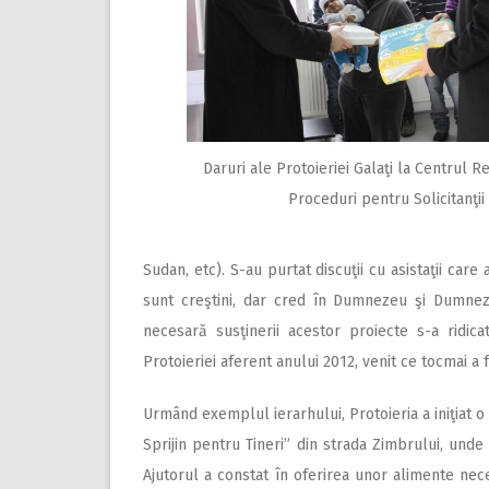
Daruri ale Protoieriei Galaţi la Centrul R
Proceduri pentru Solicitanţii 
Sudan, etc). S-au purtat discuţii cu asistaţii care
sunt creştini, dar cred în Dumnezeu şi Dumneze
necesară susţinerii acestor proiecte s-a ridica
Protoieriei aferent anului 2012, venit ce tocmai a f
Urmând exemplul ierarhului, Protoieria a iniţiat o a
Sprijin pentru Tineri” din strada Zimbrului, unde t
Ajutorul a constat în oferirea unor alimente neces