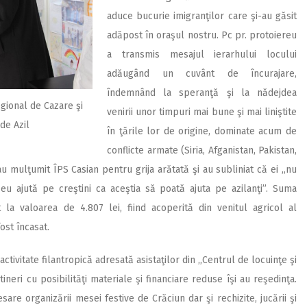
aduce bucurie imigranţilor care şi-au găsit
adăpost în oraşul nostru. Pc pr. protoiereu
a transmis mesajul ierarhului locului
adăugând un cuvânt de încurajare,
îndemnând la speranţă şi la nădejdea
egional de Cazare şi
venirii unor timpuri mai bune şi mai liniştite
de Azil
în ţările lor de origine, dominate acum de
conflicte armate (Siria, Afganistan, Pakistan,
 au mulţumit ÎPS Casian pentru grija arătată şi au subliniat că ei ,,nu
u ajută pe creştini ca aceştia să poată ajuta pe azilanţi”. Suma
t la valoarea de 4.807 lei, fiind acoperită din venitul agricol al
ost încasat.
ctivitate filantropică adresată asistaţilor din ,,Centrul de locuinţe şi
ineri cu posibilităţi materiale şi financiare reduse îşi au reşedinţa.
are organizării mesei festive de Crăciun dar şi rechizite, jucării şi