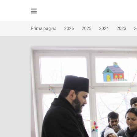
Skip
to
content
Prima pagină
2026
2025
2024
2023
2