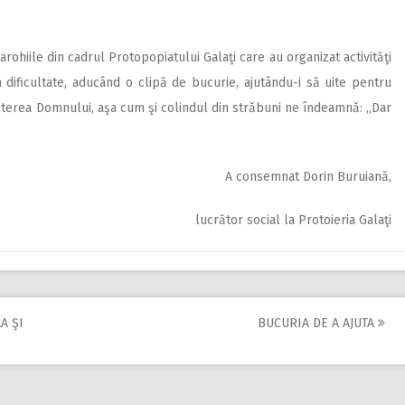
rohiile din cadrul Protopopiatului Galaţi care au organizat activităţi
în dificultate, aducând o clipă de bucurie, ajutându-i să uite pentru
terea Domnului, aşa cum şi colindul din străbuni ne îndeamnă: „Dar
A consemnat Dorin Buruiană,
lucrător social la Protoieria Galaţi
A ŞI
BUCURIA DE A AJUTA