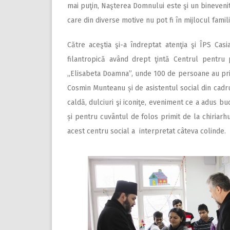
mai puţin, Naşterea Domnului este şi un binevenit 
care din diverse motive nu pot fi în mijlocul familii
Către aceştia şi-a îndreptat atenţia şi ÎPS Casi
filantropică având drept ţintă Centrul pentru 
„Elisabeta Doamna”, unde 100 de persoane au primit
Cosmin Munteanu și de asistentul social din cadrul 
caldă, dulciuri şi iconiţe, eveniment ce a adus bu
și pentru cuvântul de folos primit de la chiriarh
acest centru social a interpretat câteva colinde.