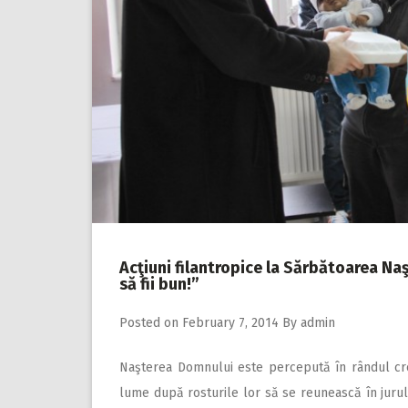
Acţiuni filantropice la Sărbătoarea Naş
să fii bun!”
Posted on
February 7, 2014
By
admin
Naşterea Domnului este percepută în rândul creşt
lume după rosturile lor să se reunească în juru