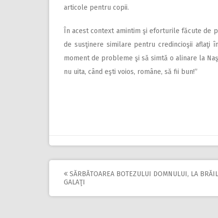
articole pentru copii.
În acest context amintim şi eforturile făcute de pa
de susţinere similare pentru credincioşii aflaţi 
moment de probleme şi să simtă o alinare la Naş
nu uita, când eşti voios, române, să fii bun!”
SĂRBĂTOAREA BOTEZULUI DOMNULUI, LA BRĂIL
Post
GALAŢI
navigation