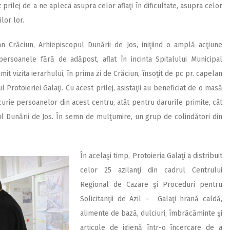
prilej de a ne apleca asupra celor aflaţi în dificultate, asupra celor
lor lor.
an Crăciun, Arhiepiscopul Dunării de Jos, iniţiind o amplă acţiune
persoanele fără de adăpost, aflat în incinta Spitalului Municipal
 vizita ierarhului, în prima zi de Crăciun, însoţit de pc pr. capelan
Protoieriei Galaţi. Cu acest prilej, asistaţii au beneficiat de o masă
curie persoanelor din acest centru, atât pentru darurile primite, cât
ul Dunării de Jos. În semn de mulţumire, un grup de colindători din
În acelaşi timp, Protoieria Galaţi a distribuit
celor 25 azilanţi din cadrul Centrului
Regional de Cazare şi Proceduri pentru
Solicitanţii de Azil – Galaţi hrană caldă,
alimente de bază, dulciuri, îmbrăcăminte şi
articole de igienă într-o încercare de a