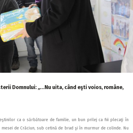
terii Domnului: ,,…Nu uita, când eşti voios, române,
inilor ca o sărbătoare de familie, un bun prilej ca fiii plecaţi în
l mesei de Crăciun, sub cetină de brad şi în murmur de colinde. Nu