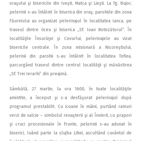
oraşului şi bisericile din Iveşti, Matca şi Lieşti. La Tg. Bujor,
pelerinii s-au întâlnit în biserica din oraş; parohiile din zona
Făureiului au organizat pelerinajul în localitatea Ianca, pe
traseul dintre liceu şi biserica ,,Sf. Ioan Botezătorul”. În
localităţile Însurăţei şi Covurlui, pelerinajele au vizat
bisericile centrale. În zona misionară a Nicoreştiului,
pelerinii din parohii s-au întâlnit în localitatea Toflea,
parcurgând traseul dintre centrul localităţii şi mănăstirea
„Sf. Trei Ierarhi” din preajmă.
Sâmbătă, 27 martie, la ora 1600, în toate localităţile
amintite, a început şi s-a desfăşurat pelerinajul după
programul prestabilit. Cu icoane în mâini, purtând ramuri
verzi de salcie – simbolul renaşterii şi al Învierii, cu prapori
şi cruci procesionale în frunte, pelerinii s-au adunat în
biserici, luând parte la slujba Litiei, ascultând cuvântul de