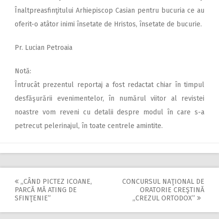
Înaltpreasfinţitului Arhiepiscop Casian pentru bucuria ce au
oferit-o atâtor inimi însetate de Hristos, însetate de bucurie.
Pr. Lucian Petroaia
Notă:
Întrucât prezentul reportaj a fost redactat chiar în timpul
desfăşurării evenimentelor, în numărul viitor al revistei
noastre vom reveni cu detalii despre modul în care s-a
petrecut pelerinajul, în toate centrele amintite.
,,CÂND PICTEZ ICOANE,
CONCURSUL NAŢIONAL DE
Post
PARCĂ MĂ ATING DE
ORATORIE CREŞTINĂ
SFINŢENIE”
,,CREZUL ORTODOX”
navigation