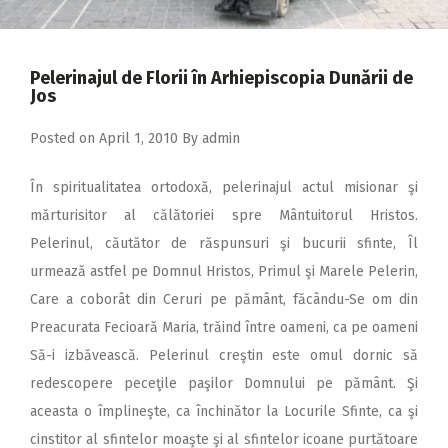
2018
2017
Pelerinajul de Florii în Arhiepiscopia Dunării de
2016
Jos
2015
Posted on
April 1, 2010
By
admin
2014
În spiritualitatea ortodoxă, pelerinajul actul misionar şi
2013
mărturisitor al călătoriei spre Mântuitorul Hristos.
2012
Pelerinul, căutător de răspunsuri şi bucurii sfinte, Îl
2011
urmează astfel pe Domnul Hristos, Primul şi Marele Pelerin,
Care a coborât din Ceruri pe pământ, făcându-Se om din
2010
Preacurata Fecioară Maria, trăind între oameni, ca pe oameni
2009
Să-i izbăvească. Pelerinul creştin este omul dornic să
redescopere peceţile paşilor Domnului pe pământ. Şi
aceasta o împlineşte, ca închinător la Locurile Sfinte, ca şi
cinstitor al sfintelor moaşte şi al sfintelor icoane purtătoare