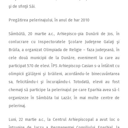
şi de sfinţii Săi.
Pregătirea pelerinajului, în anul de har 2010
Sâmbătă, 20 martie a.c., Arhiepisco-pia Dunării de Jos, în
conlucrare cu Inspectoratele Şcolare Judeţene Galaţi şi
Brăila, a organizat Olimpiada de Religie – faza judeţeană, în
cele două municipii de la Dunăre, eveniment la care au
participat 570 de elevi. ÎPS Arhiepiscop Casian s-a întâlnit cu
olimpicii gălăţeni şi brăileni, acordându-le binecuvântarea
sa, felicitându-i şi încurajându-i. Totodată, elevii au fost
chemaţi să participe la pelerinajul pe care Eparhia avea să-l
organizeze în Sâmbăta lui Lazăr, în mai multe centre de
pelerinaj.
Luni, 22 martie a.c., la Centrul Arhiepiscopal a avut loc o
întrunire de lucru a Permanenţei Consiliului Eparhial, la