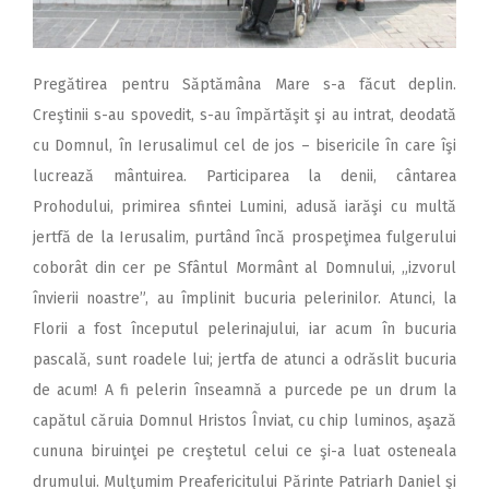
Pregătirea pentru Săptămâna Mare s-a făcut deplin.
Creştinii s-au spovedit, s-au împărtăşit şi au intrat, deodată
cu Domnul, în Ierusalimul cel de jos – bisericile în care îşi
lucrează mântuirea. Participarea la denii, cântarea
Prohodului, primirea sfintei Lumini, adusă iarăşi cu multă
jertfă de la Ierusalim, purtând încă prospeţimea fulgerului
coborât din cer pe Sfântul Mormânt al Domnului, „izvorul
învierii noastre”, au împlinit bucuria pelerinilor. Atunci, la
Florii a fost începutul pelerinajului, iar acum în bucuria
pascală, sunt roadele lui; jertfa de atunci a odrăslit bucuria
de acum! A fi pelerin înseamnă a purcede pe un drum la
capătul căruia Domnul Hristos Înviat, cu chip luminos, aşază
cununa biruinţei pe creştetul celui ce şi-a luat osteneala
drumului. Mulţumim Preafericitului Părinte Patriarh Daniel şi