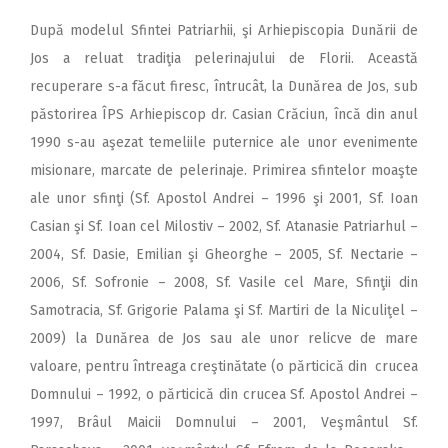
După modelul Sfintei Patriarhii, şi Arhiepiscopia Dunării de
Jos a reluat tradiţia pelerinajului de Florii. Această
recuperare s-a făcut firesc, întrucât, la Dunărea de Jos, sub
păstorirea ÎPS Arhiepiscop dr. Casian Crăciun, încă din anul
1990 s-au aşezat temeliile puternice ale unor evenimente
misionare, marcate de pelerinaje. Primirea sfintelor moaşte
ale unor sfinţi (Sf. Apostol Andrei – 1996 şi 2001, Sf. Ioan
Casian şi Sf. Ioan cel Milostiv – 2002, Sf. Atanasie Patriarhul –
2004, Sf. Dasie, Emilian şi Gheorghe – 2005, Sf. Nectarie –
2006, Sf. Sofronie – 2008, Sf. Vasile cel Mare, Sfinţii din
Samotracia, Sf. Grigorie Palama şi Sf. Martiri de la Niculiţel –
2009) la Dunărea de Jos sau ale unor relicve de mare
valoare, pentru întreaga creştinătate (o părticică din crucea
Domnului – 1992, o părticică din crucea Sf. Apostol Andrei –
1997, Brâul Maicii Domnului – 2001, Veşmântul Sf.