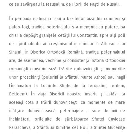
ce se săvârşeau la Ierusalim, de Florii, de Paşti, de Rusalii.
În perioada iustiniană sau a bazileilor bizantini comneni şi
paleo-logi, tradiţia pelerinajului s-a menţinut cu putere, ba
chiar a depăşit graniţele cetăţii lui Constantin, spre alţi poli
de spiritualitate ai creştinismului, cum ar fi Athosul sau
Sinaiul. În Biserica Ortodoxă Română, tradiţia pelerinajului
are, de asemenea, vechime şi consistenţă. Istoria Ortodoxiei
româneşti consemnează trăirile duhovniceşti şi memoriile
unor proschiniţi (pelerini la Sfântul Munte Athos) sau hagii
(închinători la Locurile Sfinte de la Ierusalim, Ierihon,
Betleem). În viaţa Bisericii noastre înscriu şi astăzi, la
aceeaşi cotă a trăirii duhovniceşti, ca momente de mare
înălţare duhovnicească, pelerinajele a sute de mii de
închinători, prilejuite de sărbătoarea Sfintei Cuvioase
Parascheva, a Sfântului Dimitrie cel Nou, a Sfintei Muceniţe