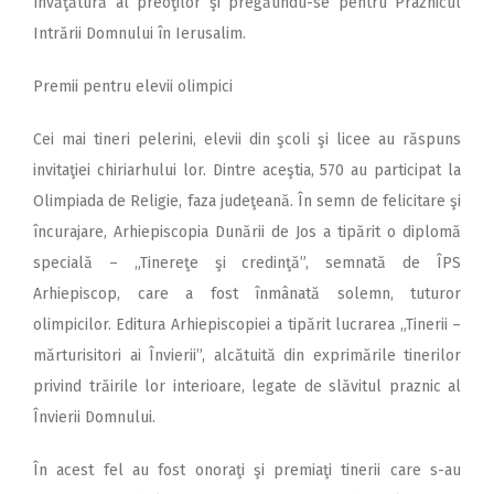
învăţătură al preoţilor şi pregătindu-se pentru Praznicul
Intrării Domnului în Ierusalim.
Premii pentru elevii olimpici
Cei mai tineri pelerini, elevii din şcoli şi licee au răspuns
invitaţiei chiriarhului lor. Dintre aceştia, 570 au participat la
Olimpiada de Religie, faza judeţeană. În semn de felicitare şi
încurajare, Arhiepiscopia Dunării de Jos a tipărit o diplomă
specială – „Tinereţe şi credinţă”, semnată de ÎPS
Arhiepiscop, care a fost înmânată solemn, tuturor
olimpicilor. Editura Arhiepiscopiei a tipărit lucrarea „Tinerii –
mărturisitori ai Învierii”, alcătuită din exprimările tinerilor
privind trăirile lor interioare, legate de slăvitul praznic al
Învierii Domnului.
În acest fel au fost onoraţi şi premiaţi tinerii care s-au