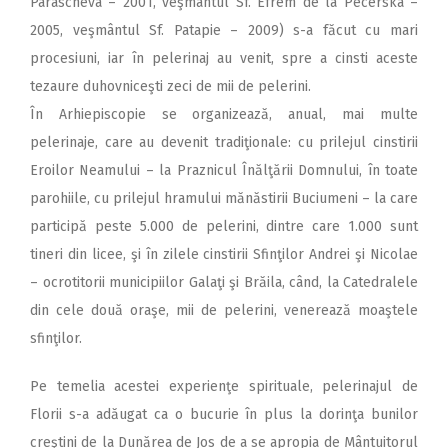
Parascheva – 2001, veşmântul Sf. Efrem de la Pecerska –
2005, veşmântul Sf. Patapie – 2009) s-a făcut cu mari
procesiuni, iar în pelerinaj au venit, spre a cinsti aceste
tezaure duhovniceşti zeci de mii de pelerini.
În Arhiepiscopie se organizează, anual, mai multe
pelerinaje, care au devenit tradiţionale: cu prilejul cinstirii
Eroilor Neamului – la Praznicul Înălţării Domnului, în toate
parohiile, cu prilejul hramului mănăstirii Buciumeni – la care
participă peste 5.000 de pelerini, dintre care 1.000 sunt
tineri din licee, şi în zilele cinstirii Sfinţilor Andrei şi Nicolae
– ocrotitorii municipiilor Galaţi şi Brăila, când, la Catedralele
din cele două oraşe, mii de pelerini, venerează moaştele
sfinţilor.
Pe temelia acestei experienţe spirituale, pelerinajul de
Florii s-a adăugat ca o bucurie în plus la dorinţa bunilor
creştini de la Dunărea de Jos de a se apropia de Mântuitorul