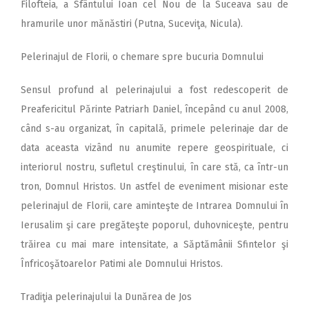
Filofteia, a Sfântului Ioan cel Nou de la Suceava sau de
hramurile unor mănăstiri (Putna, Suceviţa, Nicula).
Pelerinajul de Florii, o chemare spre bucuria Domnului
Sensul profund al pelerinajului a fost redescoperit de
Preafericitul Părinte Patriarh Daniel, începând cu anul 2008,
când s-au organizat, în capitală, primele pelerinaje dar de
data aceasta vizând nu anumite repere geospirituale, ci
interiorul nostru, sufletul creştinului, în care stă, ca într-un
tron, Domnul Hristos. Un astfel de eveniment misionar este
pelerinajul de Florii, care aminteşte de Intrarea Domnului în
Ierusalim şi care pregăteşte poporul, duhovniceşte, pentru
trăirea cu mai mare intensitate, a Săptămânii Sfintelor şi
Înfricoşătoarelor Patimi ale Domnului Hristos.
Tradiţia pelerinajului la Dunărea de Jos