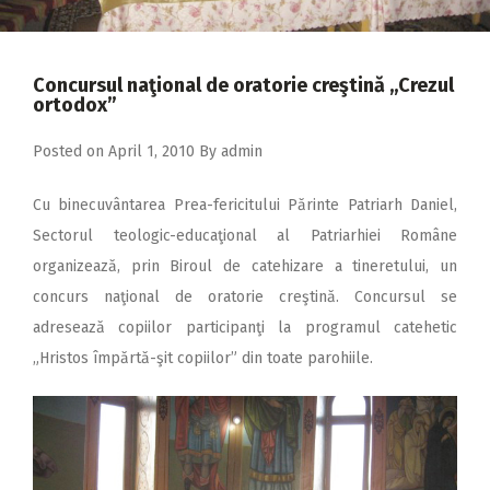
2018
2017
Concursul naţional de oratorie creştină ,,Crezul
2016
ortodox”
2015
Posted on
April 1, 2010
By
admin
2014
Cu binecuvântarea Prea-fericitului Părinte Patriarh Daniel,
2013
Sectorul teologic-educaţional al Patriarhiei Române
2012
organizează, prin Biroul de catehizare a tineretului, un
2011
concurs naţional de oratorie creştină. Concursul se
adresează copiilor participanţi la programul catehetic
2010
„Hristos împărtă-şit copiilor” din toate parohiile.
2009