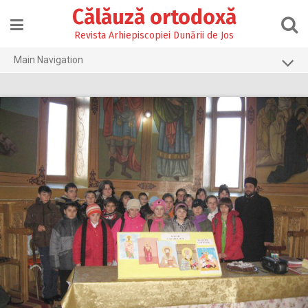
Skip
Călăuză ortodoxă
to
content
Revista Arhiepiscopiei Dunării de Jos
Main Navigation
Prima pagină
2026
2025
2024
2023
2022
2021
2020
2019