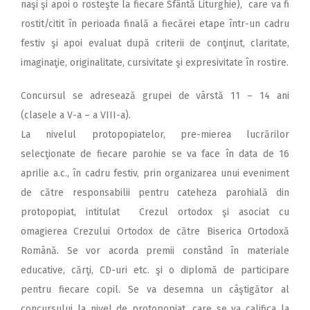
naşi şi apoi o rosteşte la fiecare Sfântă Liturghie), care va fi
rostit/citit în perioada finală a fiecărei etape într-un cadru
festiv şi apoi evaluat după criterii de conţinut, claritate,
imaginaţie, originalitate, cursivitate şi expresivitate în rostire.
Concursul se adresează grupei de vârstă 11 – 14 ani
(clasele a V-a – a VIII-a).
La nivelul protopopiatelor, pre-mierea lucrărilor
selecţionate de fiecare parohie se va face în data de 16
aprilie a.c., în cadru festiv, prin organizarea unui eveniment
de către responsabilii pentru cateheza parohială din
protopopiat, intitulat Crezul ortodox şi asociat cu
omagierea Crezului Ortodox de către Biserica Ortodoxă
Română. Se vor acorda premii constând în materiale
educative, cărţi, CD-uri etc. şi o diplomă de participare
pentru fiecare copil. Se va desemna un câştigător al
concursului la nivel de protopopiat, care se va califica la