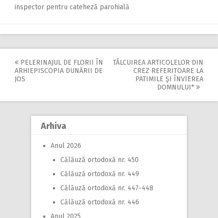
inspector pentru cateheză parohială
PELERINAJUL DE FLORII ÎN
TÂLCUIREA ARTICOLELOR DIN
Post
ARHIEPISCOPIA DUNĂRII DE
CREZ REFERITOARE LA
JOS
PATIMILE ŞI ÎNVIEREA
navigation
DOMNULUI*
Arhiva
Anul 2026
Călăuză ortodoxă nr. 450
Călăuză ortodoxă nr. 449
Călăuză ortodoxă nr. 447-448
Călăuză ortodoxă nr. 446
Anul 2025