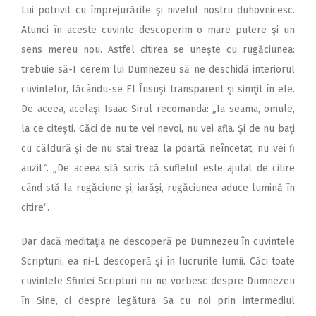
Lui potrivit cu împrejurările şi nivelul nostru duhovnicesc.
Atunci în aceste cuvinte descoperim o mare putere şi un
sens mereu nou. Astfel citirea se uneşte cu rugăciunea:
trebuie să-I cerem lui Dumnezeu să ne deschidă interiorul
cuvintelor, făcându-se El Însuşi transparent şi simţit în ele.
De aceea, acelaşi Isaac Sirul recomanda:
„
Ia seama, omule,
la ce citeşti. Căci de nu te vei nevoi, nu vei afla. Şi de nu baţi
cu căldură şi de nu stai treaz la poartă neîncetat, nu vei fi
auzit
“
.
„
De aceea stă scris că sufletul este ajutat de citire
când stă la rugăciune şi, iarăşi, rugăciunea aduce lumină în
citire“.
Dar dacă meditaţia ne descoperă pe Dumnezeu în cuvintele
Scripturii, ea ni-L descoperă şi în lucrurile lumii. Căci toate
cuvintele Sfintei Scripturi nu ne vorbesc despre Dumnezeu
în Sine, ci despre legătura Sa cu noi prin intermediul