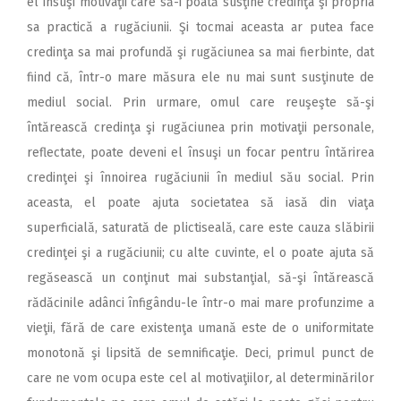
el însuşi motivaţii care să-i poată susţine credinţa şi propria
sa practică a rugăciunii. Şi tocmai aceasta ar putea face
credinţa sa mai profundă şi rugăciunea sa mai fierbinte, dat
fiind că, într-o mare măsura ele nu mai sunt susţinute de
mediul social. Prin urmare, omul care reuşeşte să-şi
întărească credinţa şi rugăciunea prin motivaţii personale,
reflectate, poate deveni el însuşi un focar pentru întărirea
credinţei şi înnoirea rugăciunii în mediul său social. Prin
aceasta, el poate ajuta societatea să iasă din viaţa
superficială, saturată de plictiseală, care este cauza slăbirii
credinţei şi a rugăciunii; cu alte cuvinte, el o poate ajuta să
regăsească un conţinut mai substanţial, să-şi întărească
rădăcinile adânci înfigându-le într-o mai mare profunzime a
vieţii, fără de care existenţa umană este de o uniformitate
monotonă şi lipsită de semnificaţie. Deci, primul punct de
care ne vom ocupa este cel al motivaţiilor
,
al determinărilor