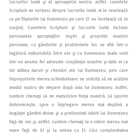
lucrurilor lumii şi al aproapelui nostru; astfel, cuvintele
Scripturii ne vorbesc despre lucrurile lumii, ni le revelează
ca pe făpturile lui Dumnezeu pe care El nu încetează să le
susţină. Cuvintele Scripturii şi lucrurile lumii, inclusiv
persoanele apropiaţilor noştri şi propriile noastre
persoane, cu gândurile şi problemele lor, se află într-o
legătură indisolubilă între ele şi cu Dumnezeu: toate sunt
într-un anume fel adresate conştiinţei noastre şi date ei ca
tot atâtea daruri şi chemări ale lui Dumnezeu, prin care
împrejurările mereu schimbătoare ne solicită să ne arătăm
modul nostru de vieţuire după voia lui Dumnezeu. Astfel,
suntem chemaţi să ne maturizăm fiinţa noastră, să sporim
duhovniceşte, spre o înţelegere mereu mai deplină a
bogăţiei gândirii divine şi a profunzimii iubirii lui Dumnezeu
faţă de noi; şi, astfel, suntem chemaţi la o iubire mereu mai
mare faţă de El şi la unirea cu El. Căci complexitatea