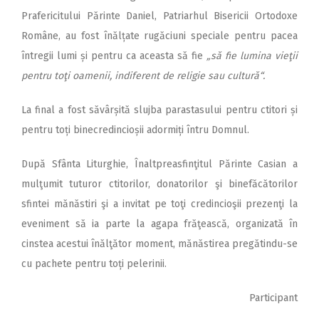
Prafericitului Părinte Daniel, Patriarhul Bisericii Ortodoxe
Române, au fost înălțate rugăciuni speciale pentru pacea
întregii lumi și pentru ca aceasta să fie
„să fie lumina vieţii
pentru toţi oamenii, indiferent de religie sau cultură“.
La final a fost săvârșită slujba parastasului pentru ctitori și
pentru toți binecredincioșii adormiți întru Domnul.
După Sfânta Liturghie, Înaltpreasfinţitul Părinte Casian a
mulţumit tuturor ctitorilor, donatorilor şi binefăcătorilor
sfintei mănăstiri şi a invitat pe toţi credincioşii prezenţi la
eveniment să ia parte la agapa frăţească, organizată în
cinstea acestui înălţător moment, mănăstirea pregătindu-se
cu pachete pentru toți pelerinii.
Participant