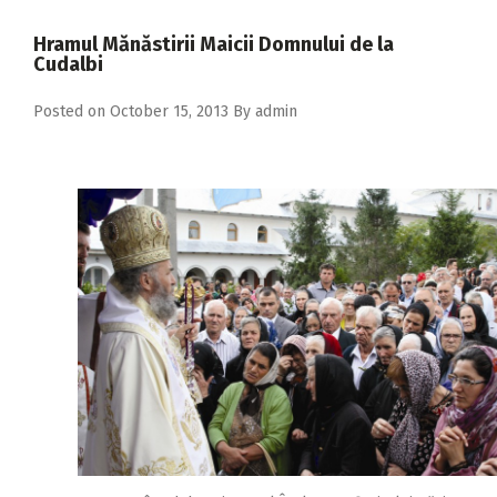
2018
Hramul Mănăstirii Maicii Domnului de la
2017
Cudalbi
2016
Posted on
October 15, 2013
By
admin
2015
2014
2013
2012
2011
2010
2009