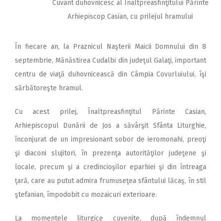
Cuvânt duhovnicesc al Înaltpreasfinţitului Părinte
Arhiepiscop Casian, cu prilejul hramului
În fiecare an, la Praznicul Naşterii Maicii Domnului din 8
septembrie, Mănăstirea Cudalbi din judeţul Galaţi, important
centru de viaţă duhovnicească din Câmpia Covurluiului, îşi
sărbătoreşte hramul.
Cu acest prilej, Înaltpreasfinţitul Părinte Casian,
Arhiepiscopul Dunării de Jos a săvârşit Sfânta Liturghie,
înconjurat de un impresionant sobor de ieromonahi, preoţi
şi diaconi slujitori, în prezenţa autorităţilor judeţene şi
locale, precum şi a credincioşilor eparhiei şi din întreaga
ţară, care au putut admira frumuseţea sfântului lăcaş, în stil
ştefanian, împodobit cu mozaicuri exterioare.
La momentele liturgice cuvenite, după îndemnul