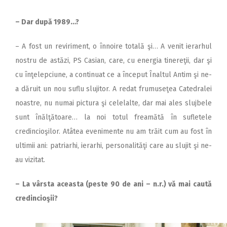
– Dar după 1989…?
– A fost un reviriment, o înnoire totală şi… A venit ierarhul
nostru de astăzi, PS Casian, care, cu energia tinereţii, dar şi
cu înţelepciune, a continuat ce a început Înaltul Antim şi ne-
a dăruit un nou suflu slujitor. A redat frumuseţea Catedralei
noastre, nu numai pictura şi celelalte, dar mai ales slujbele
sunt înălţătoare… la noi totul freamătă în sufletele
credincioşilor. Atâtea evenimente nu am trăit cum au fost în
ultimii ani: patriarhi, ierarhi, personalităţi care au slujit şi ne-
au vizitat.
– La vârsta aceasta (peste 90 de ani – n.r.) vă mai caută
credincioşii?