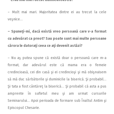
– Mult mai mari. Majoritatea dintre ei au trecut la cele
veşnice…
– Spuneţi-mi, dacă există vreo persoană care v-a format
cu adevărat ca preot? Sau poate sunt mai multe persoane
cărora le datoraţi ceea ce aţi devenit astăzi?
– Nu aş putea spune că există doar o persoană care m-a
format, dar adevărul este că mama era o femeie
credincioasă, cei din casă şi ei credincioşi şi mă obişnuisem
să mă duc sărbătorile şi duminicile la biserică. Şi probabil…
Şi tata a fost cântăreţ la biserică… Şi probabil că asta a pus
amprente în sufletul meu şi am urmat cursurile
Seminarului… Apoi perioada de formare sub Înaltul Antim şi
Episcopul Chesarie.