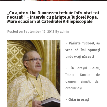
2018
2017
,,Cu ajutorul lui Dumnezeu trebuie înfruntat tot
necazul!” – Interviu cu părintele Tudorel Popa,
2016
Mare ecleziarh al Catedralei Arhiepiscopale
2015
Posted on
September 16, 2013
By
admin
2014
– Părinte Tudorel, aş
2013
vrea să îmi spuneţi
2012
unde v-aţi născut?
2011
– În oraşul Galaţi,
2010
într-o familie de
oameni simpli, dar
2009
credincioşi.
– Chiar în oraş?