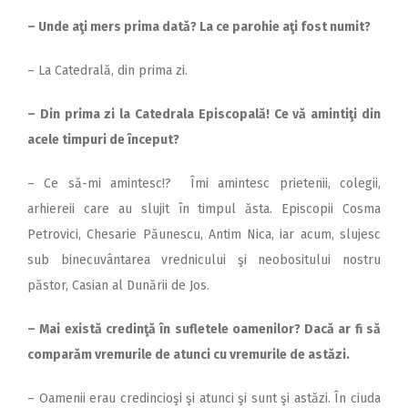
– Unde aţi mers prima dată? La ce parohie aţi fost numit?
– La Catedrală, din prima zi.
– Din prima zi la Catedrala Episcopală! Ce vă amintiţi din
acele timpuri de început?
– Ce să-mi amintesc!? Îmi amintesc prietenii, colegii,
arhiereii care au slujit în timpul ăsta. Episcopii Cosma
Petrovici, Chesarie Păunescu, Antim Nica, iar acum, slujesc
sub binecuvântarea vrednicului şi neobositului nostru
păstor, Casian al Dunării de Jos.
– Mai există credinţă în sufletele oamenilor? Dacă ar fi să
comparăm vremurile de atunci cu vremurile de astăzi.
– Oamenii erau credincioşi şi atunci şi sunt şi astăzi. În ciuda