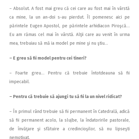
– Absolut. A fost mai greu că cei care au fost mai în vârstă
ca mine, la un an-doi s-au pierdut. Îl pomenesc aici pe
părintele Eugen Apostol, pe părintele arhidiacon Piroşcă…
Eu am rămas cel mai în vârstă. Alţii care au venit în urma
mea, trebuiau să mă ia model pe mine şi nu ştiu…
– E greu să fii model pentru cei tineri?
– Foarte greu… Pentru că trebuie întotdeauna să fii
impecabil.
– Pentru că trebuie să ajungi tu să fii la un nivel ridicat?
– În primul rând trebuie să fii permanent în Catedrală, adică
să fii permanent acolo, la slujbe, la îndatoririle pastorale,
de învăţare şi sfătuire a credincioşilor, să nu lipseşti
nemotivat.