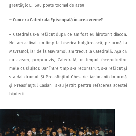
greutăţilor… Sau poate tocmai de asta!
– Cum era Catedrala Episcopală în acea vreme?
– Catedrala s-a refăcut după ce am fost eu hirotonit diacon.
Noi am activat, un timp la biserica bulgărească, pe urmă la
Mavramol, iar de la Mavramol am trecut la Catedrală. Aşa că
nu aveam, propriu-zis, Catedrală, în timpul începuturilor
mele ca slujitor. Dar între timp s-a reconstruit, s-a refăcut şi
s-a dat drumul. Şi Preasfinţitul Chesarie, iar în anii din urmă
şi Preasfinţitul Casian s-au jertfit pentru refacerea acestei
bijuterii…