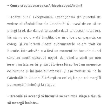
– Cum era colaborarea cu Arhiepiscopul Antim?
– Foarte bună. Excepţională. Excepţională din punctul de
vedere al rânduielilor din Catedrală. Nu aveai de ce să te
plângi la el, dar dânsul te asculta dacă te duceai; totul era,
hai să nu zic o viaţă liniştită, dar în orice caz, paşnică, cu
colegii şi cu ierarhii. Toate evenimentele le-am trăit cu
bucurie. Într-adevăr, n-a fost un moment de bucurie atunci
când au murit episcopii noştri, dar când a venit un nou
ierarh, instalarea lui şi sărbătorirea lui au fost un momente
de bucurie şi înălţare sufletească. Şi aşa trebuie să fie în
Catedrală! În Catedrală trăieşti cu cei vii, iar pe cei morţi îi
pomeneşti în inimă şi la slujbe.
– Trebuie să accepţi că lucrurile se schimbă, viaţa e făcută
să meargă înainte…