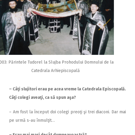
003: Părintele Tudorel la Slujba Prohodului Domnului de la
Catedrala Arhiepiscopală
– Câţi slujitori erau pe acea vreme la Catedrala Episcopală.
Câţi colegi aveaţi, ca să spun aşa?
– Am fost la început doi colegi preoţi şi trei diaconi. Dar mai
pe urmă s-au înmulţit…
– Erau mai mari decât dumneavoastră?