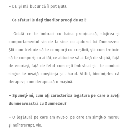
– Da. Şi mă bucur că îi pot ajuta.
– Ce sfaturi le daţi tinerilor preoţi de azi?
– Odată ce te îmbraci cu haina preoţească, slujirea şi
comportamentul vin de la sine, cu ajutorul lui Dumnezeu.
Ştii cum trebuie să te comporţi cu creştinii, ştii cum trebuie
să te comporţi cu ai tăi, ce atitudine să ai faţă de slujbă, faţă
de enoriaşi, faţă de felul cum eşti îmbrăcat şi… te conduci
singur, te învaţă conştiinţa şi… harul. Altfel, bineînţeles că
derapezi, cum derapează o maşină.
– Spuneţi-mi, cum aţi caracteriza legătura pe care o aveţi
dumneavoastră cu Dumnezeu?
– O legătură pe care am avut-o, pe care am simţit-o mereu
şi neîntrerupt, vie.