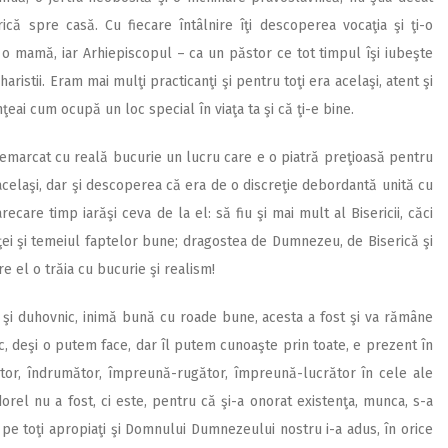
că spre casă. Cu fiecare întâlnire îţi descoperea vocaţia şi ţi-o
a o mamă, iar Arhiepiscopul – ca un păstor ce tot timpul îşi iubeşte
haristii. Eram mai mulţi practicanţi şi pentru toţi era acelaşi, atent şi
eai cum ocupă un loc special în viaţa ta şi că ţi-e bine.
remarcat cu reală bucurie un lucru care e o piatră preţioasă pentru
celaşi, dar şi descoperea că era de o discreţie debordantă unită cu
ecare timp iarăşi ceva de la el: să fiu şi mai mult al Bisericii, căci
ţei şi temeiul faptelor bune; dragostea de Dumnezeu, de Biserică şi
re el o trăia cu bucurie şi realism!
r şi duhovnic, inimă bună cu roade bune, acesta a fost şi va rămâne
 deşi o putem face, dar îl putem cunoaşte prin toate, e prezent în
tor, îndrumător, împreună-rugător, împreună-lucrător în cele ale
dorel nu a fost, ci este, pentru că şi-a onorat existenţa, munca, s-a
ut pe toţi apropiaţi şi Domnului Dumnezeului nostru i-a adus, în orice