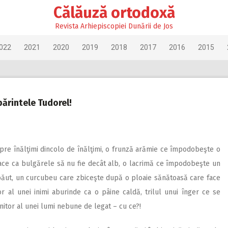
Călăuză ortodoxă
Revista Arhiepiscopiei Dunării de Jos
022
2021
2020
2019
2018
2017
2016
2015
părintele Tudorel!
pre înălţimi dincolo de înălţimi, o frunză arămie ce împodobeşte o
ace ca bulgărele să nu fie decât alb, o lacrimă ce împodobeşte un
băut, un curcubeu care zbiceşte după o ploaie sănătoasă care face
r al unei inimi aburinde ca o pâine caldă, trilul unui înger ce se
tor al unei lumi nebune de legat – cu ce?!