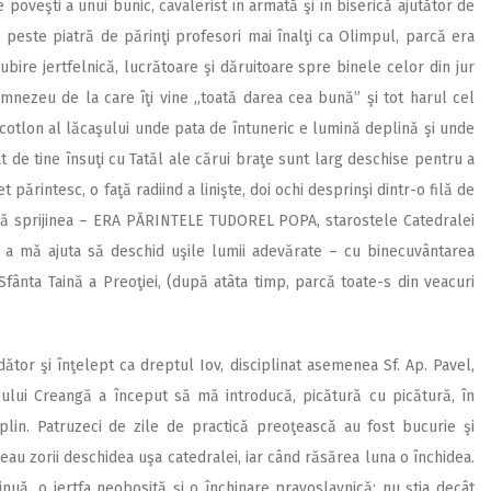
 poveşti a unui bunic, cavalerist în armată şi în biserică ajutător de
 peste piatră de părinţi profesori mai înalţi ca Olimpul, parcă era
bire jertfelnică, lucrătoare şi dăruitoare spre binele celor din jur
Dumnezeu de la care îţi vine ,,toată darea cea bună” şi tot harul cel
n cotlon al lăcaşului unde pata de întuneric e lumină deplină şi unde
t de tine însuţi cu Tatăl ale cărui braţe sunt larg deschise pentru a
părintesc, o faţă radiind a linişte, doi ochi desprinşi dintr-o filă de
ă sprijinea – ERA PĂRINTELE TUDOREL POPA, starostele Catedralei
u a mă ajuta să deschid uşile lumii adevărate – cu binecuvântarea
fânta Taină a Preoţiei, (după atâta timp, parcă toate-s din veacuri
tor şi înţelept ca dreptul Iov, disciplinat asemenea Sf. Ap. Pavel,
sului Creangă a început să mă introducă, picătură cu picătură, în
plin. Patruzeci de zile de practică preoţească au fost bucurie şi
eau zorii deschidea uşa catedralei, iar când răsărea luna o închidea.
nuă, o jertfa neobosită şi o închinare pravoslavnică; nu ştia decât