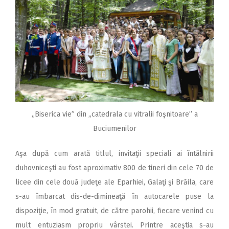
,,Biserica vie” din ,,catedrala cu vitralii foşnitoare” a
Buciumenilor
Aşa după cum arată titlul, invitaţii speciali ai întâlnirii
duhovniceşti au fost aproximativ 800 de tineri din cele 70 de
licee din cele două judeţe ale Eparhiei, Galaţi şi Brăila, care
s-au îmbarcat dis-de-dimineaţă în autocarele puse la
dispoziţie, în mod gratuit, de către parohii, fiecare venind cu
mult entuziasm propriu vârstei. Printre aceştia s-au