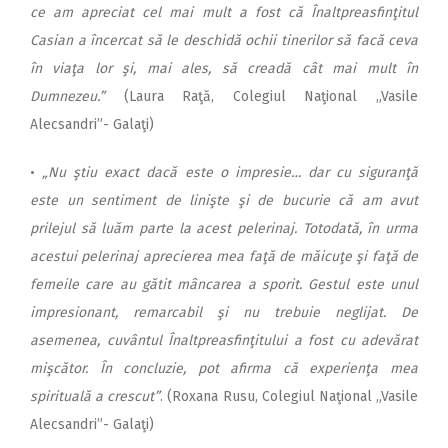
ce am apreciat cel mai mult a fost că Înaltpreasfinţitul
Casian a încercat să le deschidă ochii tinerilor să facă ceva
în viaţa lor şi, mai ales, să creadă cât mai mult în
Dumnezeu.”
(Laura Raţă, Colegiul Naţional „Vasile
Alecsandri”- Galaţi)
•
„Nu ştiu exact dacă este o impresie… dar cu siguranţă
este un sentiment de linişte şi de bucurie că am avut
prilejul să luăm parte la acest pelerinaj. Totodată, în urma
acestui pelerinaj aprecierea mea faţă de măicuţe şi faţă de
femeile care au gătit mâncarea a sporit. Gestul este unul
impresionant, remarcabil şi nu trebuie neglijat. De
asemenea, cuvântul Înaltpreasfinţitului a fost cu adevărat
mişcător. În concluzie, pot afirma că experienţa mea
spirituală a crescut”
. (Roxana Rusu, Colegiul Naţional „Vasile
Alecsandri”- Galaţi)