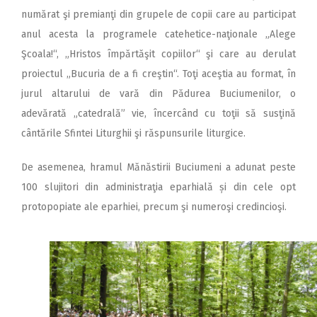
numărat şi premianţi din grupele de copii care au participat
anul acesta la programele catehetice-naţionale „Alege
Şcoala!“, „Hristos împărtăşit copiilor“ şi care au derulat
proiectul „Bucuria de a fi creştin“. Toţi aceştia au format, în
jurul altarului de vară din Pădurea Buciumenilor, o
adevărată „catedrală” vie, încercând cu toţii să susţină
cântările Sfintei Liturghii şi răspunsurile liturgice.
De asemenea, hramul Mănăstirii Buciumeni a adunat peste
100 slujitori din administraţia eparhială și din cele opt
protopopiate ale eparhiei, precum şi numeroşi credincioşi.