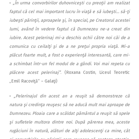
•
„În urma convorbirilor duhovniceşti cu preoţii am realizat
faptul că cel mai important lucru în viaţă e să iubeşti… să-ţi
iubeşti părinţii, aproapele şi, în special, pe Creatorul acestei
lumi, având în vedere faptul că Dumnezeu ne-a creat din
iubire. Acest pelerinaj mi-a deschis ochii către noi căi de a
comunica cu ceilalţi şi de a ne preţui propria viaţă. Mi-a
plăcut foarte mult, a fost o experienţă interesantă, care mi-
a schimbat într-un fel modul de a gândi. Voi mai repeta cu
plăcere acest pelerinaj”
. (Roxana Costin, Liceul Teoretic
„Emil Racoviţă” – Galaţi)
•
„Pelerinajul din acest an a reuşit să demonstreze că
natura şi credinţa reuşesc să ne aducă mult mai aproape de
Dumnezeu. Ploaia care a scăldat pământul a reuşit să spele
şi sufletele multora dintre noi. După părerea mea, aceste
rugăciuni în natură, alături de alţi adolescenţi ca mine, cât