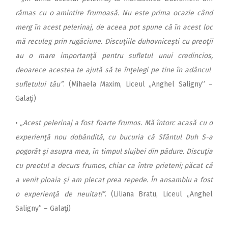
rămas cu o amintire frumoasă. Nu este prima ocazie când
merg în acest pelerinaj, de aceea pot spune că în acest loc
mă reculeg prin rugăciune. Discuţiile duhovniceşti cu preoţii
au o mare importanţă pentru sufletul unui credincios,
deoarece acestea te ajută să te înţelegi pe tine în adâncul
sufletului tău”
. (Mihaela Maxim, Liceul „Anghel Saligny” –
Galaţi)
•
„Acest pelerinaj a fost foarte frumos. Mă întorc acasă cu o
experienţă nou dobândită, cu bucuria că Sfântul Duh S-a
pogorât şi asupra mea, în timpul slujbei din pădure. Discuţia
cu preotul a decurs frumos, chiar ca între prieteni; păcat că
a venit ploaia şi am plecat prea repede. În ansamblu a fost
o experienţă de neuitat!”
. (Liliana Bratu, Liceul „Anghel
Saligny” – Galaţi)