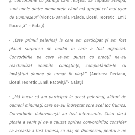
şi convorbirile cu părinţii care reuşesc să capteze atenţia,
sunt unele dintre momentele când mă apropii cel mai uşor
de Dumnezeu!”
(Viorica-Daniela Palade, Liceul Teoretic „Emil
Racoviţă” – Galaţi)
•
„Este primul pelerinaj la care am participat şi am fost
plăcut surprinsă de modul în care a fost organizat.
Convorbirile pe care le-am purtat cu preoţii ne-au
reactualizat anumite cunoştinţe, completându-le cu
învăţături demne de urmat în viaţă”
. (Andreea Decianu,
Liceul Teoretic „Emil Racoviţă”- Galaţi)
•
„Mă bucur că am participat la acest pelerinaj, alături de
oameni minunaţi, care ne-au îndreptat spre acel loc frumos.
Convorbirile duhovniceşti au fost interesante. Chiar dacă
ploaia a venit şi ne-a cauzat oprirea convorbirilor, consider
că aceasta a fost trimisă, ca dar, de Dumnezeu, pentru a ne