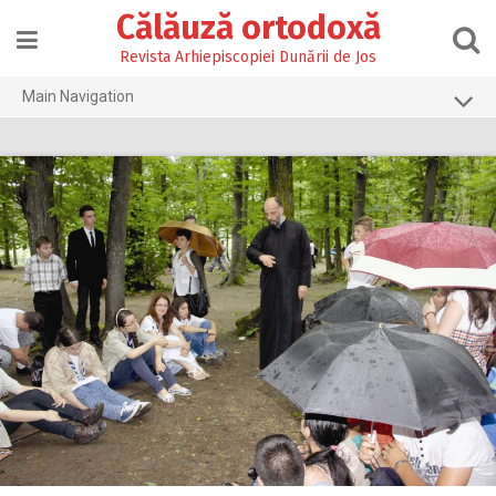
Skip
Călăuză ortodoxă
to
content
Revista Arhiepiscopiei Dunării de Jos
Main Navigation
Prima pagină
2026
2025
2024
2023
2022
2021
2020
2019