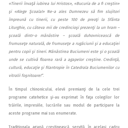
«Tinerii învaţă iubirea lui Hristos», «Bucuria de a fi creştin»
şi «Alege Şcoala!» Ne-a ales Dumnezeu să fim slujitori
împreună cu tinerii, cu peste 100 de preoţi la Sfânta
Liturghie, cu câteva mii de credincioşi prezenţi la un hram –
şcoală dintr-o mănăstire – şcoală duhovnicească de
frumuseţe naturală, de frumuseţe a rugăciunii şi a educaţiei
pentru copii şi tineri. Mănăstirea Buciumeni este şi o şcoală
unde se cultivă floarea rară a agapelor creştine. Credinţă,
cultură, educaţie şi filantropie în Catedrala Buciumenilor cu
vitralii foşnitoare!”
.
În timpul chinonicului, elevii premianţi de la cele trei
programe catehetice şi-au exprimat în faţa colegilor lor
trăirile, impresiile, lucrările sau modul de participare la
aceste programe mai sus enumerate.
Tradiţionala agapă creştinească servită în acelaşi cadru