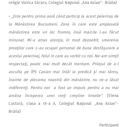
religie Viorica Săraru, Colegiul Naţional „Ana Aslan”- Brăila)
•
„Este pentru prima oară când particip la acest pelerinaj de
la Mănăstirea Buciumeni. Zona în care este amplasată
mănăstirea este un loc frumos, însă maicile l-au făcut
minunat. Mi-a atras atenţia, în mod deosebit, smerenia
preoţilor care s-au ocupat personal de buna desfăşurare a
acestui pelerinaj, felul în care au vorbit cu noi. Ne-am simţit
respectaţi, poate mai mult decât meritam. Prilejul de a-l
asculta pe ÎPS Casian mai întâi la predică şi mai târziu,
înainte de plecarea noastră din mânăstire, nu ne-a lăsat
indiferenţi. Pentru noi a fost un impuls pentru a nu mai
amâna începerea unei vieţi creştine înnoite”
. (Elena
Custură, clasa a IX-a A, Colegiul Naţional „Ana Aslan”-
Brăila)
Participant