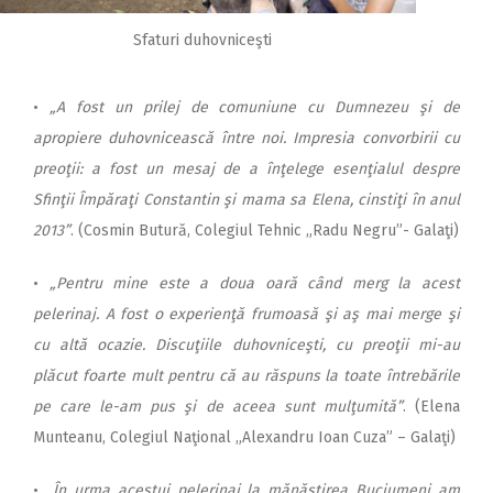
Sfaturi duhovniceşti
•
„A fost un prilej de comuniune cu Dumnezeu şi de
apropiere duhovnicească între noi. Impresia convorbirii cu
preoţii: a fost un mesaj de a înţelege esenţialul despre
Sfinţii Împăraţi Constantin şi mama sa Elena, cinstiţi în anul
2013”
. (Cosmin Butură, Colegiul Tehnic „Radu Negru”- Galaţi)
•
„Pentru mine este a doua oară când merg la acest
pelerinaj. A fost o experienţă frumoasă şi aş mai merge şi
cu altă ocazie. Discuţiile duhovniceşti, cu preoţii mi-au
plăcut foarte mult pentru că au răspuns la toate întrebările
pe care le-am pus şi de aceea sunt mulţumită”
. (Elena
Munteanu, Colegiul Naţional „Alexandru Ioan Cuza” – Galaţi)
•
„În urma acestui pelerinaj la mănăstirea Buciumeni am