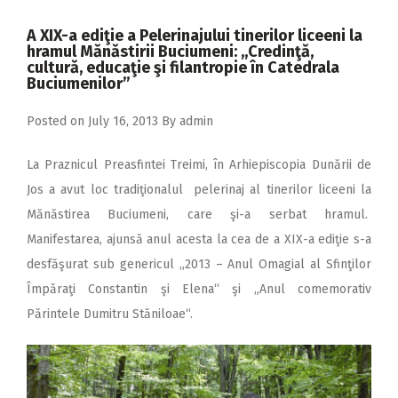
2018
A XIX-a ediţie a Pelerinajului tinerilor liceeni la
2017
hramul Mănăstirii Buciumeni: ,,Credinţă,
cultură, educaţie şi filantropie în Catedrala
2016
Buciumenilor”
2015
Posted on
July 16, 2013
By
admin
2014
La Praznicul Preasfintei Treimi, în Arhiepiscopia Dunării de
2013
Jos a avut loc tradiţionalul pelerinaj al tinerilor liceeni la
2012
Mănăstirea Buciumeni, care şi-a serbat hramul.
2011
Manifestarea, ajunsă anul acesta la cea de a XIX-a ediţie s-a
desfăşurat sub genericul „2013 – Anul Omagial al Sfinţilor
2010
Împăraţi Constantin şi Elena“ şi „Anul comemorativ
2009
Părintele Dumitru Stăniloae“.