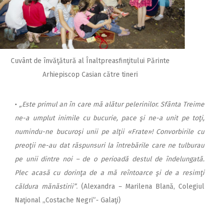
Cuvânt de învăţătură al Înaltpreasfinţitului Părinte
Arhiepiscop Casian către tineri
•
„Este primul an în care mă alătur pelerinilor. Sfânta Treime
ne-a umplut inimile cu bucurie, pace şi ne-a unit pe toţi,
numindu-ne bucuroşi unii pe alţii
«
Frate
»
! Convorbirile cu
preoţii ne-au dat răspunsuri la întrebările care ne tulburau
pe unii dintre noi – de o perioadă destul de îndelungată.
Plec acasă cu dorinţa de a mă reîntoarce şi de a resimţi
căldura mănăstirii”
. (Alexandra – Marilena Blană, Colegiul
Naţional „Costache Negri”- Galaţi)