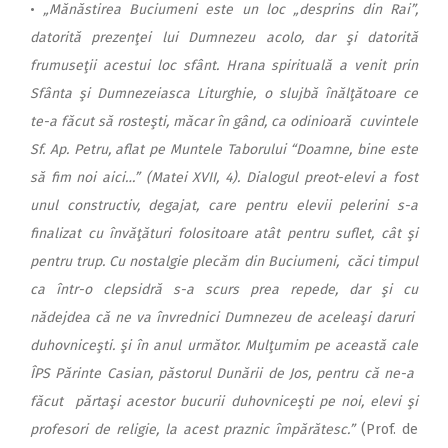
•
„Mănăstirea Buciumeni este un loc „desprins din Rai”,
datorită prezenţei lui Dumnezeu acolo, dar şi datorită
frumuseţii acestui loc sfânt. Hrana spirituală a venit prin
Sfânta şi Dumnezeiasca Liturghie, o slujbă înălţătoare ce
te-a făcut să rosteşti, măcar în gând, ca odinioară cuvintele
Sf. Ap. Petru, aflat pe Muntele Taborului “Doamne, bine este
să fim noi aici…” (Matei XVII, 4). Dialogul preot-elevi a fost
unul constructiv, degajat, care pentru elevii pelerini s-a
finalizat cu învăţături folositoare atât pentru suflet, cât şi
pentru trup. Cu nostalgie plecăm din Buciumeni, căci timpul
ca într-o clepsidră s-a scurs prea repede, dar şi cu
nădejdea că ne va învrednici Dumnezeu de aceleaşi daruri
duhovniceşti. şi în anul următor. Mulţumim pe această cale
ÎPS Părinte Casian, păstorul Dunării de Jos, pentru că ne-a
făcut părtaşi acestor bucurii duhovniceşti pe noi, elevi şi
profesori de religie, la acest praznic împărătesc.”
(Prof. de