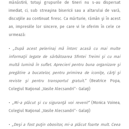
mănăstirii, totuşi grupurile de tineri nu s-au dispersat
imediat, ci, sub streaşina bisericii sau a altarului de vară,
discuţiile au continuat firesc. Ca mărturie, rămân şi în acest
an, impresiile lor sincere, pe care vi le oferim în cele ce
urmează:
•
„După acest pelerinaj mă întorc acasă cu mai multe
informaţii legate de sărbătoarea Sfintei Treimi şi cu mai
multă lumină în suflet. Aprecieri pentru buna organizare şi
pregătire a bucatelor, pentru primirea de iconiţe, cărţi şi
reviste şi pentru transportul gratuit.”
(Beatrice Popa,
Colegiul Naţional „Vasile Alecsandri”- Galaţi)
•
„Mi-a plăcut şi cu siguranţă voi reveni!”
(Monica Voinea,
Colegiul Naţional „Vasile Alecsandri”- Galaţi)
•
„Deşi a fost puţin obositor, mi-a plăcut foarte mult. Ceea