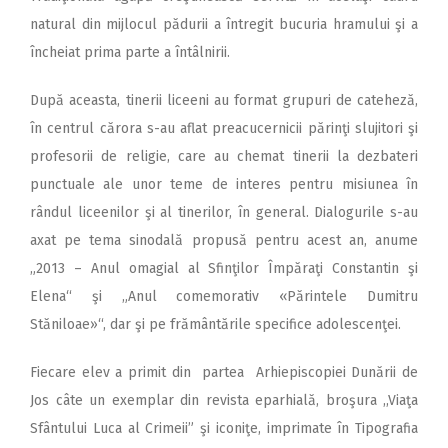
natural din mijlocul pădurii a întregit bucuria hramului şi a
încheiat prima parte a întâlnirii.
După aceasta, tinerii liceeni au format grupuri de cateheză,
în centrul cărora s-au aflat preacucernicii părinţi slujitori şi
profesorii de religie, care au chemat tinerii la dezbateri
punctuale ale unor teme de interes pentru misiunea în
rândul liceenilor şi al tinerilor, în general. Dialogurile s-au
axat pe tema sinodală propusă pentru acest an, anume
„2013 – Anul omagial al Sfinţilor Împăraţi Constantin şi
Elena“ şi „Anul comemorativ «Părintele Dumitru
Stăniloae»“, dar şi pe frământările specifice adolescenţei.
Fiecare elev a primit din partea Arhiepiscopiei Dunării de
Jos câte un exemplar din revista eparhială, broşura ,,Viaţa
Sfântului Luca al Crimeii” şi iconiţe, imprimate în Tipografia