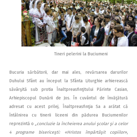
Tineri pelerini la Buciumeni
Bucuria sărbătorii, dar mai ales, revărsarea darurilor
Duhului Sfânt au început la Sfânta Liturghie arhierească
săvârşită sub protia Înaltpreasfinţitului Părinte Casian,
Arhiepiscopul Dunării de Jos. În cuvântul de învăţătură
adresat cu acest prilej, Înaltpreasfinţia Sa a arătat că
întâlnirea cu tinerii liceeni din pădurea Buciumenilor
reprezintă o
„concluzie la încheierea anului şcolar şi a celor
4 programe bisericeşti: «Hristos împărtăşit copiilor»,