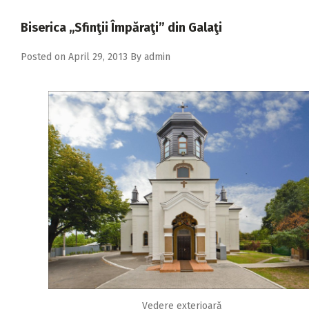
2018
Biserica ,,Sfinţii Împăraţi” din Galaţi
2017
Posted on
April 29, 2013
By
admin
2016
2015
2014
2013
2012
2011
2010
2009
Vedere exterioară