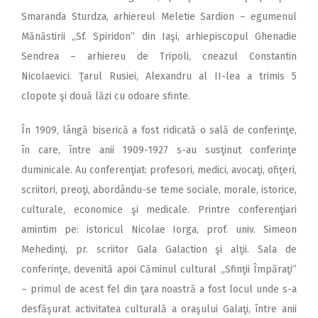
Smaranda Sturdza, arhiereul Meletie Sardion – egumenul
Mănăstirii „Sf. Spiridon” din Iaşi, arhiepiscopul Ghenadie
Sendrea – arhiereu de Tripoli, cneazul Constantin
Nicolaevici. Ţarul Rusiei, Alexandru al II-lea a trimis 5
clopote şi două lăzi cu odoare sfinte.
În 1909, lângă biserică a fost ridicată o sală de conferinţe,
în care, între anii 1909-1927 s-au susţinut conferinţe
duminicale. Au conferenţiat: profesori, medici, avocaţi, ofiţeri,
scriitori, preoţi, abordându-se teme sociale, morale, istorice,
culturale, economice şi medicale. Printre conferenţiari
amintim pe: istoricul Nicolae Iorga, prof. univ. Simeon
Mehedinţi, pr. scriitor Gala Galaction şi alţii. Sala de
conferinţe, devenită apoi Căminul cultural „Sfinţii Împăraţi”
– primul de acest fel din ţara noastră a fost locul unde s-a
desfăşurat activitatea culturală a oraşului Galaţi, între anii