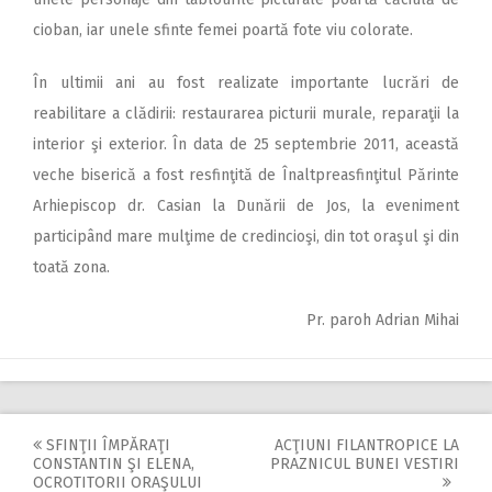
cioban, iar unele sfinte femei poartă fote viu colorate.
În ultimii ani au fost realizate importante lucrări de
reabilitare a clădirii: restaurarea picturii murale, reparaţii la
interior şi exterior. În data de 25 septembrie 2011, această
veche biserică a fost resfinţită de Înaltpreasfinţitul Părinte
Arhiepiscop dr. Casian la Dunării de Jos, la eveniment
participând mare mulţime de credincioşi, din tot oraşul şi din
toată zona.
Pr. paroh Adrian Mihai
SFINŢII ÎMPĂRAŢI
ACŢIUNI FILANTROPICE LA
Post
CONSTANTIN ŞI ELENA,
PRAZNICUL BUNEI VESTIRI
OCROTITORII ORAŞULUI