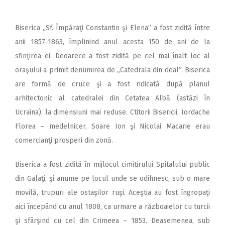
Biserica „Sf. Împăraţi Constantin şi Elena” a fost zidită între
anii 1857-1863, împlinind anul acesta 150 de ani de la
sfinţirea ei. Deoarece a fost zidită pe cel mai înalt loc al
oraşului a primit denumirea de „Catedrala din deal”. Biserica
are formă de cruce şi a fost ridicată după planul
arhitectonic al catedralei din Cetatea Albă (astăzi în
Ucraina), la dimensiuni mai reduse. Ctitorii Bisericii, Iordache
Florea – medelnicer, Soare Ion şi Nicolai Macarie erau
comercianţi prosperi din zonă.
Biserica a fost zidită în mijlocul cimitirului Spitalului public
din Galaţi, şi anume pe locul unde se odihnesc, sub o mare
movilă, trupuri ale ostaşilor ruşi. Aceştia au fost îngropaţi
aici începând cu anul 1808, ca urmare a războaielor cu turcii
şi sfârşind cu cel din Crimeea – 1853. Deasemenea, sub