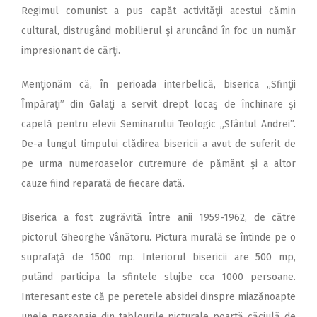
Regimul comunist a pus capăt activităţii acestui cămin
cultural, distrugând mobilierul şi aruncând în foc un număr
impresionant de cărţi.
Menţionăm că, în perioada interbelică, biserica „Sfinţii
Împăraţi” din Galaţi a servit drept locaş de închinare şi
capelă pentru elevii Seminarului Teologic „Sfântul Andrei”.
De-a lungul timpului clădirea bisericii a avut de suferit de
pe urma numeroaselor cutremure de pământ şi a altor
cauze fiind reparată de fiecare dată.
Biserica a fost zugrăvită între anii 1959-1962, de către
pictorul Gheorghe Vânătoru. Pictura murală se întinde pe o
suprafaţă de 1500 mp. Interiorul bisericii are 500 mp,
putând participa la sfintele slujbe cca 1000 persoane.
Interesant este că pe peretele absidei dinspre miazănoapte
unele personaje din tablourile picturale poartă căciulă de