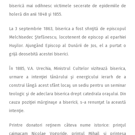
biserică mai odihnesc victimele secerate de epidemiile de
holeră din anii 1848 şi 1855.
La 3 septembrie 1863, biserica a fost sfinţită de episcopul
Melchisedec Ştefănescu, locotenent de episcop al eparhiei
Huşilor. Ajungând Episcop al Dunării de Jos, el a purtat o
grijă deosebită acestei biserici.
În 1885, V.A. Urechia, Ministrul Cultelor vizitează biserica,
urmare a intenţiei tânărului şi energicului ierarh de a
construi lângă acest sfânt locaş un sediu pentru un seminar
teologic şi de adeclara biserica drept catedrala oraşului. Din
cauza poziţiei mărginaşe a bisericii, s-a renunţat la această
intenţie.
Printre donatori reţinem câteva nume istorice: prinţul
caimacam Nicolae Vogoride, prinţul Mihail şi prinţesa