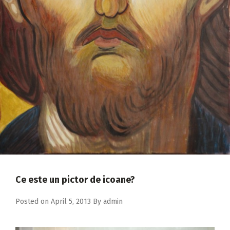
2018
2017
2016
2015
2014
2013
2012
2011
2010
2009
Ce este un pictor de icoane?
Posted on
April 5, 2013
By
admin