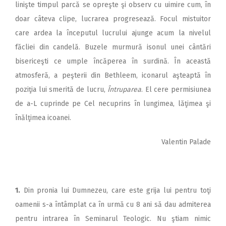
linişte timpul parcă se opreşte şi observ cu uimire cum, în
doar câteva clipe, lucrarea progresează. Focul mistuitor
care ardea la începutul lucrului ajunge acum la nivelul
făcliei din candelă. Buzele murmură isonul unei cântări
bisericeşti ce umple încăperea în surdină. În această
atmosferă, a peşterii din Bethleem, iconarul aşteaptă în
poziţia lui smerită de lucru,
Întruparea
. El cere permisiunea
de a-L cuprinde pe Cel necuprins în lungimea, lăţimea şi
înălţimea icoanei.
Valentin Palade
1.
Din pronia lui Dumnezeu, care este grija lui pentru toţi
oamenii s-a întâmplat ca în urmă cu 8 ani să dau admiterea
pentru intrarea în Seminarul Teologic. Nu ştiam nimic