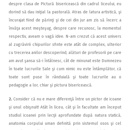
despre clasa de Pictură bisericească din cadrul liceului, eu
dorind să dau iniţial la pastorală. Atras de latura artistică, şi
încurajat fiind de părinţi şi de cei din jur am zis să încerc a
învăţa acest meşteşug, despre care recunosc, la momentul
respectiv, aveam o vagă idee. N-am crezut că acest univers
al zugrăvirii chipurilor sfinte este atât de complex, ulterior
cu trecerea anilor descoperind, alături de profesorii pe care
am avut şansa să-i întâlnesc, cât de minunat este Dumnezeu
în toate lucrurile Sale şi cum nimic nu este întâmplător, că
toate sunt puse în rânduială şi toate lucrurile au o
pedagogie a lor, chiar şi pictura bisericească.
2.
Consider că nu e mare diferenţă între un pictor de icoane
şi unul obişnuit! Atât în liceu, cât şi în facultate am început
studiul icoanei prin lecţii aprofundate după natura statică,
anatomia corpului uman definită prin sistemul osos şi cel