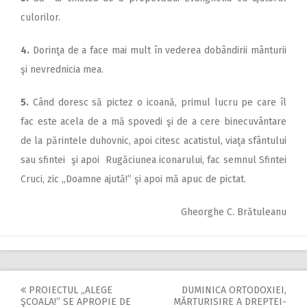
culorilor.
4.
Dorinţa de a face mai mult în vederea dobândirii mânturii
şi nevrednicia mea.
5.
Când doresc să pictez o icoană, primul lucru pe care îl
fac este acela de a mă spovedi şi de a cere binecuvântare
de la părintele duhovnic, apoi citesc acatistul, viaţa sfântului
sau sfintei şi apoi Rugăciunea iconarului, fac semnul Sfintei
Cruci, zic „Doamne ajută!” şi apoi mă apuc de pictat.
Gheorghe C. Brătuleanu
PROIECTUL ,,ALEGE
DUMINICA ORTODOXIEI,
ŞCOALA!” SE APROPIE DE
MĂRTURISIRE A DREPTEI-