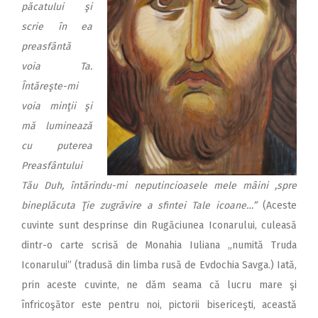
păcatului şi
scrie în ea
preasfântă
voia Ta.
Întăreşte-mi
voia minţii şi
mă luminează
cu puterea
Preasfântului
Tău Duh, întărindu-mi neputincioasele mele mâini ,spre
bineplăcuta Ţie zugrăvire a sfintei Tale icoane…”
(Aceste
cuvinte sunt desprinse din Rugăciunea Iconarului, culeasă
dintr-o carte scrisă de Monahia Iuliana „numită Truda
Iconarului” (tradusă din limba rusă de Evdochia Savga.) Iată,
prin aceste cuvinte, ne dăm seama că lucru mare şi
înfricoşător este pentru noi, pictorii bisericeşti, această