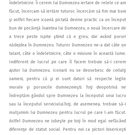
îndeletnicire. Îi cerem lui Dumnezeu iertare de relele ce am
făcut, încercam să iertăm tuturor, încercăm să fim mai buni
şi astfel fiecare icoană pictată devine practic ca un început
bun de pocăinţă înaintea lui Dumnezeu, o nouă încercare de
a trece peste ispite ştiind că e greu, dar având pururi
nădejdea în Dumnezeu. Tuturor Dumnezeu ne-a dat câte un
talant, câte o îndeletnicire, câte o misiune în această lume.
Indiferent de lucrul pe care îl facem trebuie să-i cerem
ajutor lui Dumnezeu. Iconarii nu se deosebesc de ceilalţi
oameni, pentru că şi ei sunt datori să respecte legile
morale şi poruncile dumnezeieşti. Toţi deopotrivă ne
îndreptăm gândul spre Dumnezeu la începutul unui lucru
sau la începutul serviciului.Toţi, de asemenea, trebuie să-i
mulţumim lui Dumnezeu pentru lucrul pe care l-am făcut.
Astfel Dumnezeu ne iubeşte pe toţi în mod egal nefăcând
diferenţe de statut social. Pentru noi ca pictori bisericeşti