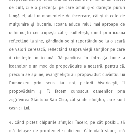
de cult, ci e o prezenţă pe care omul şi-o doreşte pururi
lângă el, atât în momentele de încercare, cât şi în cele de
mulţumire şi bucurie. Icoana aduce raiul mai aproape de
ochii noştri cei trupeşti cât şi sufleteşti, omul prin icoana
reflectând la sine, gândindu-se şi raportându-se la o scară
de valori cerească, reflectând asupra vieţii sfinţilor pe care
îi cinsteşte în icoană. Răspândirea în întreaga lume a
icoanelor e un mod de propovăduire a noastră, pentru că,
precum se spune, evangheliştii au propovăduit cuvântul lui
Dumnezeu prin scris, iar noi, pictorii bisericeşti, îl
propovăduim şi îl facem cunoscut oamenilor prin
zugrăvirea Sfântului Său Chip, cât şi ale sfinţilor, care sunt
casnicii Lui.
4.
Când pictez chipurile sfinţilor încerc, pe cât posibil, să
mă detaşez de problemele cotidiene. Câteodată stau şi mă