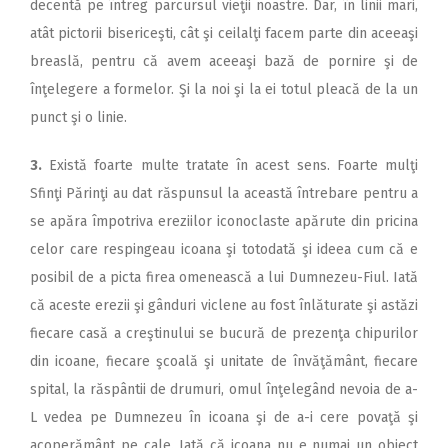
decentă pe întreg parcursul vieţii noastre. Dar, în linii mari,
atât pictorii bisericeşti, cât şi ceilalţi facem parte din aceeaşi
breaslă, pentru că avem aceeaşi bază de pornire şi de
înţelegere a formelor. Şi la noi şi la ei totul pleacă de la un
punct şi o linie.
3.
Există foarte multe tratate în acest sens. Foarte mulţi
Sfinţi Părinţi au dat răspunsul la această întrebare pentru a
se apăra împotriva ereziilor iconoclaste apărute din pricina
celor care respingeau icoana şi totodată şi ideea cum că e
posibil de a picta firea omenească a lui Dumnezeu-Fiul. Iată
că aceste erezii şi gânduri viclene au fost înlăturate şi astăzi
fiecare casă a creştinului se bucură de prezenţa chipurilor
din icoane, fiecare şcoală şi unitate de învăţământ, fiecare
spital, la răspântii de drumuri, omul înţelegând nevoia de a-
L vedea pe Dumnezeu în icoana şi de a-i cere povaţă şi
acoperământ pe cale. Iată că icoana nu e numai un obiect