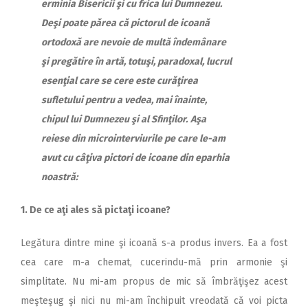
erminia Bisericii şi cu frica lui Dumnezeu.
Deşi poate părea că pictorul de icoană
ortodoxă are nevoie de multă îndemânare
şi pregătire în artă, totuşi, paradoxal, lucrul
esenţial care se cere este curăţirea
sufletului pentru a vedea, mai înainte,
chipul lui Dumnezeu şi al Sfinţilor.
Aşa
reiese din microinterviurile pe care le-am
avut cu câţiva pictori de icoane din eparhia
noastră:
1. De ce aţi ales să pictaţi icoane?
Legătura dintre mine şi icoană s-a produs invers. Ea a fost
cea care m-a chemat, cucerindu-mă prin armonie şi
simplitate. Nu mi-am propus de mic să îmbrăţişez acest
meşteşug şi nici nu mi-am închipuit vreodată că voi picta