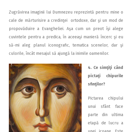
Zugrăvirea imaginii lui Dumnezeu reprezintă pentru mine o
cale de mărturisire a credinţei ortodoxe, dar şi un mod de
propovăduire a Evangheliei. Aşa cum un preot îşi alege
cuvintele pentru a predica, în aceeaşi manieră încerc şi eu
să-mi aleg planul iconografic, tematica scenelor, dar şi
culorile, încât mesajul să ajungă la inimile oamenilor.
4. Ce simţiţi când
pictaţi chipurile
sfinţilor?
Pictarea chipului
unui sfânt face
parte din ultima
etapă de lucru a
unei icoane. Este