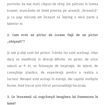
portrete, ba mai mult, chipuri de sfinţi. Am pătruns în lumea
icoanei, aruncându-mi timid privirea pe această „fereastră”
şi cu paşi mărunţi am început să înţeleg o mică parte a
tainelor ei.
2. Cum este un pictor de icoane faţă de un pictor
„obişnuit”?
Şi unii şi alţii sunt tot pictori. Trăirile lor sunt aceleaşi, chiar
dacă se manifestă în direcţii diferite. Un pictor, de orice
natură ar fi el, se foloseşte de inspiraţie, de talent, de
cunoştinţe plastice, de experienţă pentru a realiza o
lucrare. Mesajul este acelaşi în esenţă, dar capătă multiple
forme, fiind trecut prin filtrul personalităţii fiecăruia.
3. Ce înseamnă să zugrăveşti imaginea lui Dumnezeu în
lume?