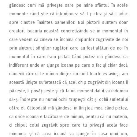
gândesc cum mă priveşte oare pe mine sfântul în acele
momente când ştie că intenţionez să-l pictez şi să-l aduc
spre cinstire înaintea oamenilor. Noi pictorii suntem doar
creatori, bucuria noastră concretizându-se în momentul în
care vedem că cineva se închină chipurilor zugrăvite de noi
prin ajutorul sfinţilor rugători care au fost alături de noi în
momentul în care i-am pictat. Când pictez mă gândesc că
indiferent unde ar ajunge icoana pe care o fac şi chiar dacă
oamenii cărora le-o încredinţez nu sunt foarte evlavioşi, am
această linişte sufletească că acel chip zugrăvit din icoana îi
păzeşte, îi povăţuieşte şi că la un moment dat îi va îndemna
să-şi îndrepte nu numai ochii trupeşti, cât şi ochii sufletului
către el. Câteodată mă gândesc, în liniştea mea, când pictez,
că orice icoană e făcătoare de minuni, pentru că nu materia,
ci chipul celui zugrăvit spre care tu priveşti acela face
minunea, şi că acea icoană va ajunge în casa unui om,