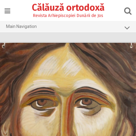
Skip
Călăuză ortodoxă
to
content
Revista Arhiepiscopiei Dunării de Jos
Main Navigation
Prima pagină
2026
2025
2024
2023
2022
2021
2020
2019