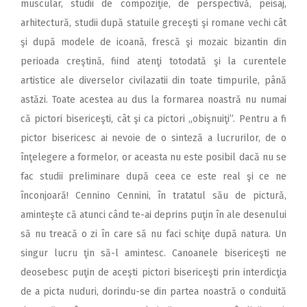
muscular, studii de compoziţie, de perspectivă, peisaj,
arhitectură, studii după statuile greceşti şi romane vechi cât
şi după modele de icoană, frescă şi mozaic bizantin din
perioada creştină, fiind atenţi totodată şi la curentele
artistice ale diverselor civilazatii din toate timpurile, până
astăzi. Toate acestea au dus la formarea noastră nu numai
că pictori bisericeşti, cât şi ca pictori „obişnuiţi”. Pentru a fi
pictor bisericesc ai nevoie de o sinteză a lucrurilor, de o
înţelegere a formelor, or aceasta nu este posibil dacă nu se
fac studii preliminare după ceea ce este real şi ce ne
înconjoară! Cennino Cennini, în tratatul său de pictură,
aminteşte că atunci când te-ai deprins puţin în ale desenului
să nu treacă o zi în care să nu faci schiţe după natura. Un
singur lucru ţin să-l amintesc. Canoanele bisericeşti ne
deosebesc puţin de aceşti pictori bisericeşti prin interdicţia
de a picta nuduri, dorindu-se din partea noastră o conduită