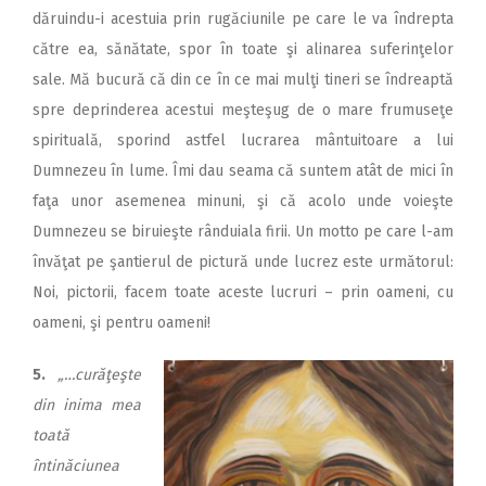
dăruindu-i acestuia prin rugăciunile pe care le va îndrepta
către ea, sănătate, spor în toate şi alinarea suferinţelor
sale. Mă bucură că din ce în ce mai mulţi tineri se îndreaptă
spre deprinderea acestui meşteşug de o mare frumuseţe
spirituală, sporind astfel lucrarea mântuitoare a lui
Dumnezeu în lume. Îmi dau seama că suntem atât de mici în
faţa unor asemenea minuni, şi că acolo unde voieşte
Dumnezeu se biruieşte rânduiala firii. Un motto pe care l-am
învăţat pe şantierul de pictură unde lucrez este următorul:
Noi, pictorii, facem toate aceste lucruri – prin oameni, cu
oameni, şi pentru oameni!
5.
„…curăţeşte
din inima mea
toată
întinăciunea