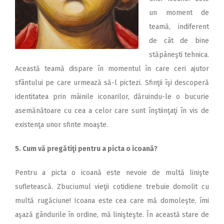
un moment de
teamă, indiferent
de cât de bine
stăpâneşti tehnica.
Această teamă dispare în momentul în care ceri ajutor
sfântului pe care urmează să-l pictezi. Sfinţii îşi descoperă
identitatea prin mâinile iconarilor, dăruindu-le o bucurie
asemănătoare cu cea a celor care sunt înştiinţaţi în vis de
existenţa unor sfinte moaşte.
5. Cum vă pregătiţi pentru a picta o icoană?
Pentru a picta o icoană este nevoie de multă linişte
sufletească. Zbuciumul vieţii cotidiene trebuie domolit cu
multă rugăciune! Icoana este cea care mă domoleşte, îmi
aşază gândurile în ordine, mă linişteşte. În această stare de