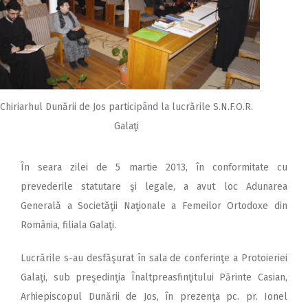
2018
2017
2016
2015
Chiriarhul Dunării de Jos participând la lucrările S.N.F.O.R.
2014
Galaţi
2013
2012
În seara zilei de 5 martie 2013, în conformitate cu
2011
prevederile statutare şi legale, a avut loc Adunarea
Generală a Societăţii Naţionale a Femeilor Ortodoxe din
2010
România, filiala Galaţi.
2009
Lucrările s-au desfăşurat în sala de conferinţe a Protoieriei
Galaţi, sub preşedinţia Înaltpreasfinţitului Părinte Casian,
Arhiepiscopul Dunării de Jos, în prezenţa pc. pr. Ionel