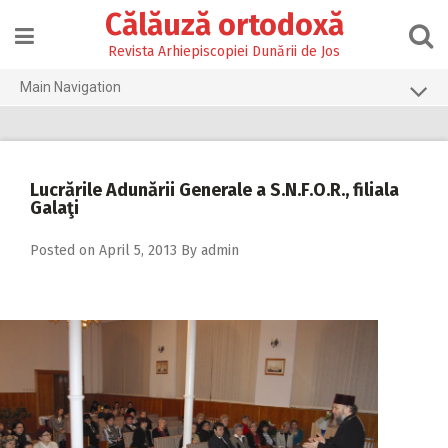
Skip
Călăuză ortodoxă
to
content
Revista Arhiepiscopiei Dunării de Jos
Main Navigation
Prima pagină
2026
Lucrările Adunării Generale a S.N.F.O.R., filiala
2025
Galaţi
2024
Posted on
April 5, 2013
By
admin
2023
2022
2021
2020
2019