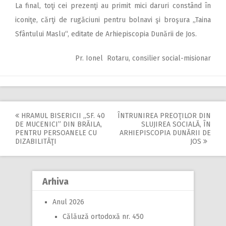
La final, toţi cei prezenţi au primit mici daruri constând în
iconiţe, cărţi de rugăciuni pentru bolnavi şi broşura „Taina
Sfântului Maslu“, editate de Arhiepiscopia Dunării de Jos.
Pr. Ionel Rotaru, consilier social-misionar
HRAMUL BISERICII ,,SF. 40
ÎNTRUNIREA PREOŢILOR DIN
Post
DE MUCENICI” DIN BRĂILA,
SLUJIREA SOCIALĂ, ÎN
PENTRU PERSOANELE CU
ARHIEPISCOPIA DUNĂRII DE
navigation
DIZABILITĂŢI
JOS
Arhiva
Anul 2026
Călăuză ortodoxă nr. 450