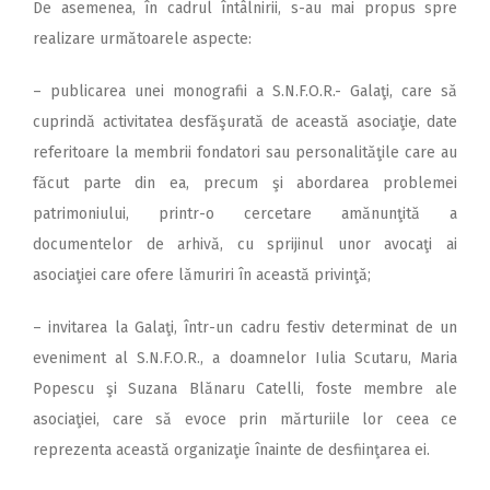
De asemenea, în cadrul întâlnirii, s-au mai propus spre
realizare următoarele aspecte:
– publicarea unei monografii a S.N.F.O.R.- Galaţi, care să
cuprindă activitatea desfăşurată de această asociaţie, date
referitoare la membrii fondatori sau personalităţile care au
făcut parte din ea, precum şi abordarea problemei
patrimoniului, printr-o cercetare amănunţită a
documentelor de arhivă, cu sprijinul unor avocaţi ai
asociaţiei care ofere lămuriri în această privinţă;
– invitarea la Galaţi, într-un cadru festiv determinat de un
eveniment al S.N.F.O.R., a doamnelor Iulia Scutaru, Maria
Popescu şi Suzana Blănaru Catelli, foste membre ale
asociaţiei, care să evoce prin mărturiile lor ceea ce
reprezenta această organizaţie înainte de desfiinţarea ei.