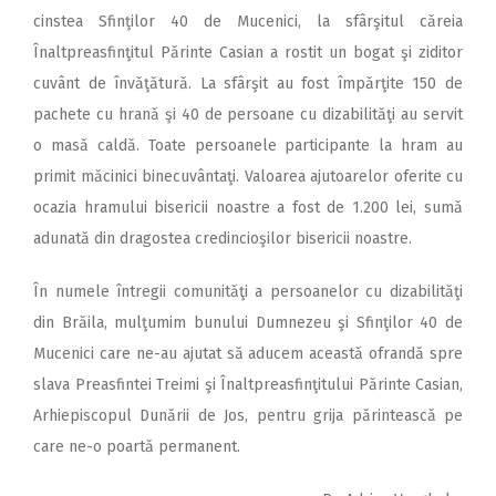
cinstea Sfinţilor 40 de Mucenici, la sfârşitul căreia
Înaltpreasfinţitul Părinte Casian a rostit un bogat şi ziditor
cuvânt de învăţătură. La sfârşit au fost împărţite 150 de
pachete cu hrană şi 40 de persoane cu dizabilităţi au servit
o masă caldă. Toate persoanele participante la hram au
primit măcinici binecuvântaţi. Valoarea ajutoarelor oferite cu
ocazia hramului bisericii noastre a fost de 1.200 lei, sumă
adunată din dragostea credincioşilor bisericii noastre.
În numele întregii comunităţi a persoanelor cu dizabilităţi
din Brăila, mulţumim bunului Dumnezeu şi Sfinţilor 40 de
Mucenici care ne-au ajutat să aducem această ofrandă spre
slava Preasfintei Treimi şi Înaltpreasfinţitului Părinte Casian,
Arhiepiscopul Dunării de Jos, pentru grija părintească pe
care ne-o poartă permanent.