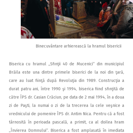
2018
2017
2016
2015
Binecuvântare arhierească la hramul bisericii
2014
2013
Biserica cu hramul „Sfinţii 40 de Mucenici” din municipiul
2012
Brăila este una dintre primele biserici de la noi din ţară,
2011
care au luat fiinţă după Revoluţia din 1989. Construcţia a
durat patru ani, între 1990 şi 1994, biserica fiind sfinţită de
2010
către ÎPS dr. Casian Crăciun, pe data de 2 mai 1994, în a doua
2009
zi de Paşti, la numai o zi de la trecerea la cele veşnice a
vrednicului de pomenire ÎPS dr. Antim Nica. Pentru că a fost
târnosită în perioada pascală, a primit, ca al doilea hram
,,Învierea Domnului”. Biserica a fost amplasată în imediata