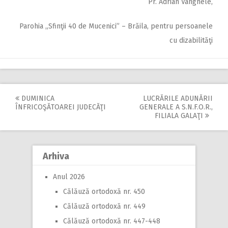
Pr. Adrian Vanghele,
Parohia „Sfinţii 40 de Mucenici” – Brăila, pentru persoanele
cu dizabilităţi
DUMINICA
LUCRĂRILE ADUNĂRII
Post
ÎNFRICOŞĂTOAREI JUDECĂŢI
GENERALE A S.N.F.O.R.,
FILIALA GALAŢI
navigation
Arhiva
Anul 2026
Călăuză ortodoxă nr. 450
Călăuză ortodoxă nr. 449
Călăuză ortodoxă nr. 447-448