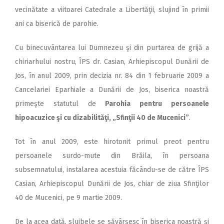
vecinătate a viitoarei Catedrale a Libertăţii, slujind în primii
ani ca biserică de parohie.
Cu binecuvântarea lui Dumnezeu şi din purtarea de grijă a
chiriarhului nostru, ÎPS dr. Casian, Arhiepiscopul Dunării de
Jos, în anul 2009, prin decizia nr. 84 din 1 februarie 2009 a
Cancelariei Eparhiale a Dunării de Jos, biserica noastră
primeşte statutul de
Parohia pentru persoanele
hipoacuzice şi cu dizabilităţi, „Sfinţii 40 de Mucenici”
.
Tot în anul 2009, este hirotonit primul preot pentru
persoanele surdo-mute din Brăila, în persoana
subsemnatului, instalarea acestuia făcându-se de către ÎPS
Casian, Arhiepiscopul Dunării de Jos, chiar de ziua Sfinţilor
40 de Mucenici, pe 9 martie 2009.
De la acea dată, slujbele se săvârşesc în biserica noastră şi