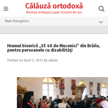
Skip
Călăuză ortodoxă
to
content
Revista Arhiepiscopiei Dunării de Jos
Main Navigation
Prima pagină
2026
Hramul bisericii ,,Sf. 40 de Mucenici” din Brăila,
2025
pentru persoanele cu dizabilităţi
2024
Posted on
April 5, 2013
By
admin
2023
2022
2021
2020
2019