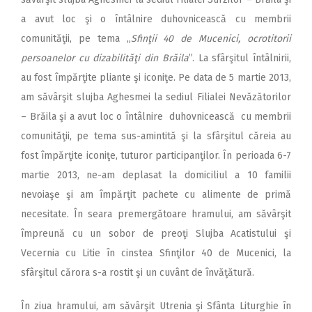
a avut loc şi o întâlnire duhovnicească cu membrii
comunităţii, pe tema „
Sfinţii 40 de Mucenici, ocrotitorii
persoanelor cu dizabilităţi din Brăila
”. La sfârşitul întâlnirii,
au fost împărţite pliante şi iconiţe. Pe data de 5 martie 2013,
am săvârşit slujba Aghesmei la sediul Filialei Nevăzătorilor
– Brăila şi a avut loc o întâlnire duhovnicească cu membrii
comunităţii, pe tema sus-amintită şi la sfârşitul căreia au
fost împărţite iconiţe, tuturor participanţilor. În perioada 6-7
martie 2013, ne-am deplasat la domiciliul a 10 familii
nevoiaşe şi am împărţit pachete cu alimente de primă
necesitate. În seara premergătoare hramului, am săvârşit
împreună cu un sobor de preoţi Slujba Acatistului şi
Vecernia cu Litie în cinstea Sfinţilor 40 de Mucenici, la
sfârşitul cărora s-a rostit şi un cuvânt de învăţătură.
În ziua hramului, am săvârşit Utrenia şi Sfânta Liturghie în