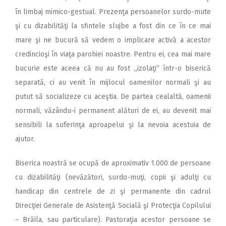
în limbaj mimico-gestual. Prezenţa persoanelor surdo-mute
şi cu dizabilităţi la sfintele slujbe a fost din ce în ce mai
mare şi ne bucură să vedem o implicare activă a acestor
credincioşi în viaţa parohiei noastre. Pentru ei, cea mai mare
bucurie este aceea că nu au fost „izolaţi” într-o biserică
separată, ci au venit în mijlocul oamenilor normali şi au
putut să socializeze cu aceştia. De partea cealaltă, oamenii
normali, văzându-i permanent alături de ei, au devenit mai
sensibili la suferinţa aproapelui şi la nevoia acestuia de
ajutor.
Biserica noastră se ocupă de aproximativ 1.000 de persoane
cu dizabilităţi (nevăzători, surdo-muţi, copii şi adulţi cu
handicap din centrele de zi şi permanente din cadrul
Direcţiei Generale de Asistenţă Socială şi Protecţia Copilului
– Brăila, sau particulare). Pastoraţia acestor persoane se