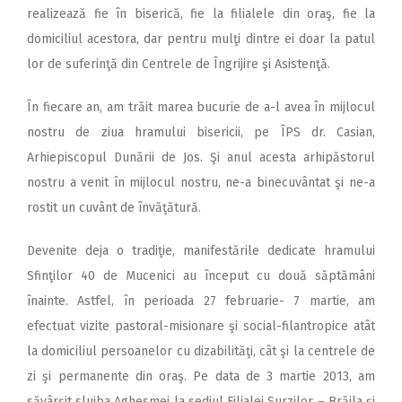
realizează fie în biserică, fie la filialele din oraş, fie la
domiciliul acestora, dar pentru mulţi dintre ei doar la patul
lor de suferinţă din Centrele de Îngrijire şi Asistenţă.
În fiecare an, am trăit marea bucurie de a-l avea în mijlocul
nostru de ziua hramului bisericii, pe ÎPS dr. Casian,
Arhiepiscopul Dunării de Jos. Şi anul acesta arhipăstorul
nostru a venit în mijlocul nostru, ne-a binecuvântat şi ne-a
rostit un cuvânt de învăţătură.
Devenite deja o tradiţie, manifestările dedicate hramului
Sfinţilor 40 de Mucenici au început cu două săptămâni
înainte. Astfel, în perioada 27 februarie- 7 martie, am
efectuat vizite pastoral-misionare şi social-filantropice atât
la domiciliul persoanelor cu dizabilităţi, cât şi la centrele de
zi şi permanente din oraş. Pe data de 3 martie 2013, am
săvârşit slujba Aghesmei la sediul Filialei Surzilor – Brăila şi