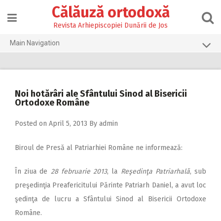
Skip
Călăuză ortodoxă
to
content
Revista Arhiepiscopiei Dunării de Jos
Main Navigation
Prima pagină
2026
Noi hotărâri ale Sfântului Sinod al Bisericii
2025
Ortodoxe Române
2024
Posted on
April 5, 2013
By
admin
2023
Biroul de Presă al Patriarhiei Române ne informează:
2022
2021
În ziua de
28 februarie 2013
, la
Reşedinţa Patriarhală
, sub
preşedinţia Preafericitului Părinte Patriarh Daniel, a avut loc
2020
şedinţa de lucru a Sfântului Sinod al Bisericii Ortodoxe
2019
Române.