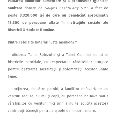
Valoarea bunurilor alimentare şi a produselor igienico-
sanitare
donate de
Selgros Cash
&
Carry S.R.L.
a fost de
peste
3.320.000 lei de care au beneficiat aproximativ
18.300 de persoane aflate în instituţiile sociale ale
Bisericii Ortodoxe Române
.
Dintre celelalte hotărâri luate menţionăm:
– oficierea Tainei Botezului şi a Tainei Cununiei numai în
bisericile parohiale, cu respectarea rânduielilor liturgice
pentru păstrarea sacralităţii şi solemnităţii acestor Sfinte
Taine;
– sprijinirea, de către parohii, a familiilor defavorizate, cu
venituri reduse, cu mulţi copii, cu persoane bolnave sau a
vârstnicilor cu venituri mici prin a nu le solicita acestora
contribuţii băneşti pentru slujbele de înmormântare;