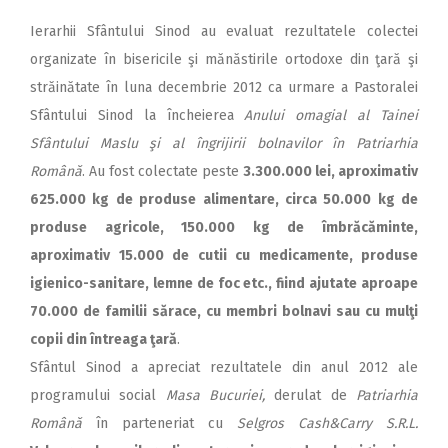
2018
Ierarhii Sfântului Sinod au evaluat rezultatele colectei
2017
organizate în bisericile şi mănăstirile ortodoxe din ţară şi
2016
străinătate în luna decembrie 2012 ca urmare a Pastoralei
Sfântului Sinod la încheierea
Anului omagial al Tainei
2015
Sfântului Maslu şi al îngrijirii bolnavilor în Patriarhia
2014
Română
. Au fost colectate peste
3.300.000 lei, aproximativ
2013
625.000 kg de produse alimentare, circa 50.000 kg de
produse agricole, 150.000 kg de îmbrăcăminte,
2012
aproximativ 15.000 de cutii cu medicamente, produse
2011
igienico-sanitare, lemne de foc etc., fiind ajutate aproape
2010
70.000 de familii sărace, cu membri bolnavi sau cu mulţi
copii din întreaga ţară
.
2009
Sfântul Sinod a apreciat rezultatele din anul 2012 ale
programului social
Masa Bucuriei,
derulat de
Patriarhia
Română
în parteneriat cu
Selgros Cash
&
Carry S.R.L.