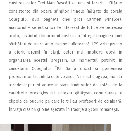
cinstirea celor Trei Mari Dascăli ai lumii şi Ierarhi. Citările
consistente din opera sfinţilor, imnele înălţate de corala
Colegiului, sub bagheta dnei prof. Carmen Mihalcea,
auditoriul – select şi foarte interesat de tot ce se petrecea
acolo, cuvântul chiriarhului nostru au întregit imaginea unei
sărbători de mare amplitudine sufletească. ÎPS Arhiepiscop
a oferit premii în cărţi, celor mai implicaţi elevi în
organizarea acestui program. La momentul potrivit, în
cancelaria Colegiului, ÎPS Sa a oficiat şi pomenirea
profesorilor trecuţi la cele veşnice. A urmat o agapă, menită
a redescoperi şi aduce în viaţa truditorilor de astăzi de la
catedrele prestigiosului Colegiu gălăţean comuniunea şi
clipele de bucurie pe care le trăiau profesorii de odinioară,
în viaţa clasică şi bine aşezată în tradiţie a Şcolii româneşti.