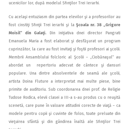
ucenicilor lor, după modelul Sfinţilor Trei Ierarhi.
Cu acelaşi entuziasm din partea elevilor şi a profesorilor au
fost cinstiţi Sfinţii Trei ierarhi şi la
Şcoala nr. 38 „Grigore
Moisil” din Galaţi.
Din iniţiativa dnei director Pangrati
Emanuela Maria a fost elaborat şi desfăşurat un program
cuprinzător, la care au fost invitaţi şi foştii profesori ai şcolii.
Membrii Ansamblului folcloric al Şcolii – „Ciobănaşul” au
abordat un repertoriu adecvat de cântece şi dansuri
populare. Una dintre absolventele de seamă ale şcolii,
artista Doina Fluture a interpretat mai multe piese, bine
primite de auditoriu. Sub coordonarea dnei prof. de Religie
Tudose Rodica, elevii clasei a III-a s-au produs cu o reuşită
scenetă, care pune în valoare atitudini corecte de viaţă – ca
modele pentru copii şi cuvinte de folos, toate preluate din
vieţuirea sfântă şi din gândirea înaltă ale Sfinţilor Trei