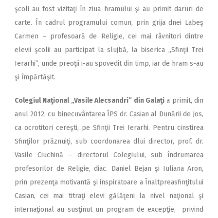
şcoli au fost vizitaţi în ziua hramului şi au primit daruri de
carte. În cadrul programului comun, prin grija dnei Labeş
Carmen – profesoară de Religie, cei mai râvnitori dintre
elevii şcolii au participat la slujbă, la biserica „Sfinţii Trei
Ierarhi”, unde preoţii i-au spovedit din timp, iar de hram s-au
şi împărtăşit.
Colegiul Naţional „Vasile Alecsandri” din Galaţi
a primit, din
anul 2012, cu binecuvântarea ÎPS dr. Casian al Dunării de Jos,
ca ocrotitori cereşti, pe Sfinţii Trei Ierarhi. Pentru cinstirea
Sfinţilor prăznuiţi, sub coordonarea dlui director, prof. dr.
Vasile Ciuchină – directorul Colegiului, sub îndrumarea
profesorilor de Religie, diac. Daniel Bejan şi Iuliana Aron,
prin prezenţa motivantă şi inspiratoare a Înaltpreasfinţitului
Casian, cei mai titraţi elevi gălăţeni la nivel naţional şi
internaţional au susţinut un program de excepţie, privind