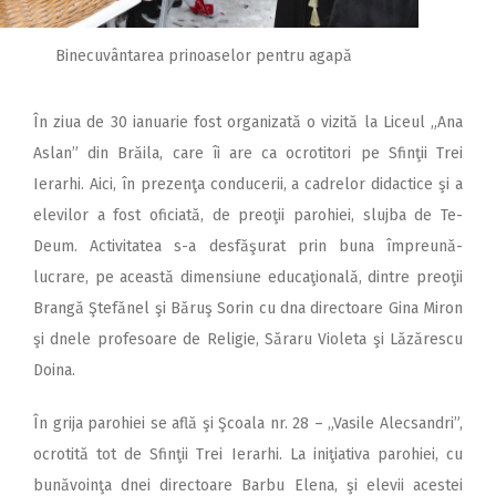
Binecuvântarea prinoaselor pentru agapă
În ziua de 30 ianuarie fost organizată o vizită la Liceul „Ana
Aslan” din Brăila, care îi are ca ocrotitori pe Sfinţii Trei
Ierarhi. Aici, în prezenţa conducerii, a cadrelor didactice şi a
elevilor a fost oficiată, de preoţii parohiei, slujba de Te-
Deum. Activitatea s-a desfăşurat prin buna împreună-
lucrare, pe această dimensiune educaţională, dintre preoţii
Brangă Ştefănel şi Băruş Sorin cu dna directoare Gina Miron
şi dnele profesoare de Religie, Săraru Violeta şi Lăzărescu
Doina.
În grija parohiei se află şi Şcoala nr. 28 – „Vasile Alecsandri”,
ocrotită tot de Sfinţii Trei Ierarhi. La iniţiativa parohiei, cu
bunăvoinţa dnei directoare Barbu Elena, şi elevii acestei