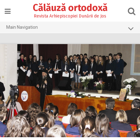
Skip
Călăuză ortodoxă
to
content
Revista Arhiepiscopiei Dunării de Jos
Main Navigation
Prima pagină
2026
2025
2024
2023
2022
2021
2020
2019