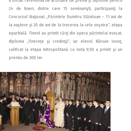
a oficiat ceremonia de acordare de premii şi diplome pentru
24 de tineri, dintre care 15 seminarişti, participanţi la
Concursul Naţional „Părintele Dumitru Stăniloae – 11 ani de
la naştere şi 20 de ani de la trecerea la cele veşnice”, etapa
eparhială. Tinerii au primit cărţi din opera părintelui evocat,
diploma „Tinereţe şi credinţă”, iar elevul Bârsan Ionuţ,
calificat la etapa mitropolitană cu nota 9,50 a primit şi un
premiu de 300 lei.