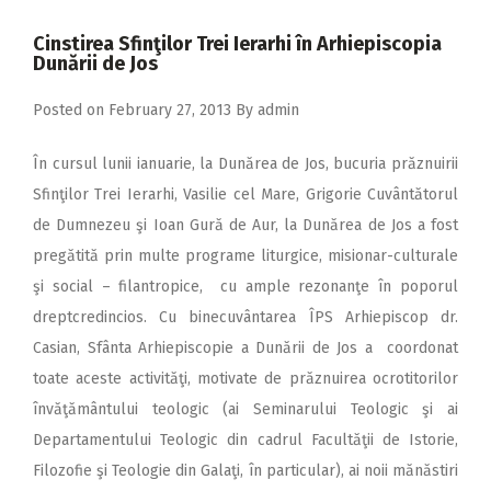
2018
Cinstirea Sfinţilor Trei Ierarhi în Arhiepiscopia
2017
Dunării de Jos
2016
Posted on
February 27, 2013
By
admin
2015
În cursul lunii ianuarie, la Dunărea de Jos, bucuria prăznuirii
2014
Sfinţilor Trei Ierarhi, Vasilie cel Mare, Grigorie Cuvântătorul
2013
de Dumnezeu şi Ioan Gură de Aur, la Dunărea de Jos a fost
2012
pregătită prin multe programe liturgice, misionar-culturale
şi social – filantropice, cu ample rezonanţe în poporul
2011
dreptcredincios. Cu binecuvântarea ÎPS Arhiepiscop dr.
2010
Casian, Sfânta Arhiepiscopie a Dunării de Jos a coordonat
2009
toate aceste activităţi, motivate de prăznuirea ocrotitorilor
învăţământului teologic (ai Seminarului Teologic şi ai
Departamentului Teologic din cadrul Facultăţii de Istorie,
Filozofie şi Teologie din Galaţi, în particular), ai noii mănăstiri