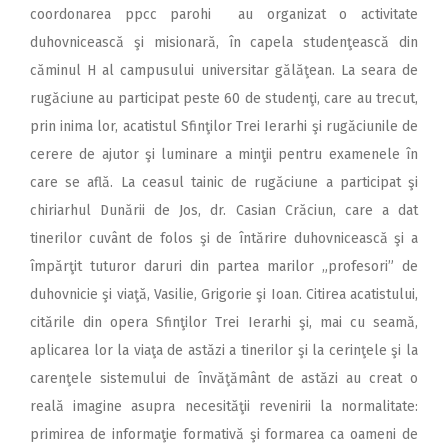
coordonarea ppcc parohi au organizat o activitate
duhovnicească şi misionară, în capela studenţească din
căminul H al campusului universitar gălăţean. La seara de
rugăciune au participat peste 60 de studenţi, care au trecut,
prin inima lor, acatistul Sfinţilor Trei Ierarhi şi rugăciunile de
cerere de ajutor şi luminare a minţii pentru examenele în
care se află. La ceasul tainic de rugăciune a participat şi
chiriarhul Dunării de Jos, dr. Casian Crăciun, care a dat
tinerilor cuvânt de folos şi de întărire duhovnicească şi a
împărţit tuturor daruri din partea marilor „profesori” de
duhovnicie şi viaţă, Vasilie, Grigorie şi Ioan. Citirea acatistului,
citările din opera Sfinţilor Trei Ierarhi şi, mai cu seamă,
aplicarea lor la viaţa de astăzi a tinerilor şi la cerinţele şi la
carenţele sistemului de învăţământ de astăzi au creat o
reală imagine asupra necesităţii revenirii la normalitate:
primirea de informaţie formativă şi formarea ca oameni de