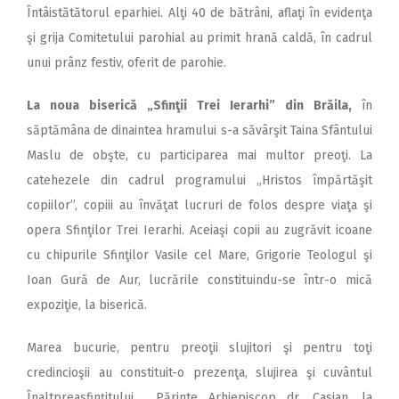
Întâistătătorul eparhiei. Alţi 40 de bătrâni, aflaţi în evidenţa
şi grija Comitetului parohial au primit hrană caldă, în cadrul
unui prânz festiv, oferit de parohie.
La noua biserică „Sfinţii Trei Ierarhi” din Brăila,
în
săptămâna de dinaintea hramului s-a săvârşit Taina Sfântului
Maslu de obşte, cu participarea mai multor preoţi. La
catehezele din cadrul programului „Hristos împărtăşit
copiilor”, copiii au învăţat lucruri de folos despre viaţa şi
opera Sfinţilor Trei Ierarhi. Aceiaşi copii au zugrăvit icoane
cu chipurile Sfinţilor Vasile cel Mare, Grigorie Teologul şi
Ioan Gură de Aur, lucrările constituindu-se într-o mică
expoziţie, la biserică.
Marea bucurie, pentru preoţii slujitori şi pentru toţi
credincioşii au constituit-o prezenţa, slujirea şi cuvântul
Înaltpreasfinţitului Părinte Arhiepiscop dr. Casian, la