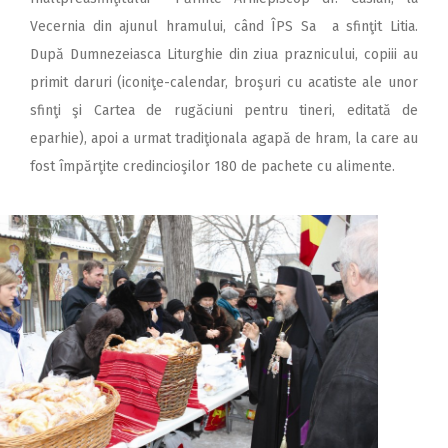
Vecernia din ajunul hramului, când ÎPS Sa a sfinţit Litia.
După Dumnezeiasca Liturghie din ziua praznicului, copiii au
primit daruri (iconiţe-calendar, broşuri cu acatiste ale unor
sfinţi şi Cartea de rugăciuni pentru tineri, editată de
eparhie), apoi a urmat tradiţionala agapă de hram, la care au
fost împărţite credincioşilor 180 de pachete cu alimente.