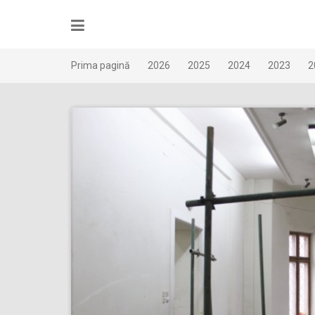
Skip
to
content
Prima pagină
2026
2025
2024
2023
2