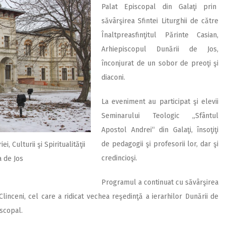
Palat Episcopal din Galaţi prin
săvârşirea Sfintei Liturghii de către
Înaltpreasfinţitul Părinte Casian,
Arhiepiscopul Dunării de Jos,
înconjurat de un sobor de preoţi şi
diaconi.
La eveniment au participat şi elevii
Seminarului Teologic „Sfântul
Apostol Andrei“ din Galaţi, însoţiţi
de pedagogii şi profesorii lor, dar şi
i, Culturii şi Spiritualităţii
credincioşi.
a de Jos
Programul a continuat cu săvârşirea
inceni, cel care a ridicat vechea reşedinţă a ierarhilor Dunării de
iscopal.