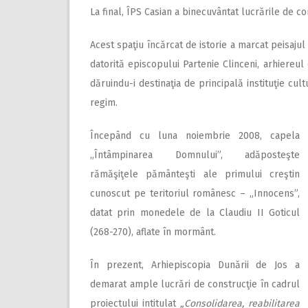
La final, ÎPS Casian a binecuvântat lucrările de c
Acest spaţiu încărcat de istorie a marcat peisajul 
datorită episcopului Partenie Clinceni, arhiereul
dăruindu-i destinaţia de principală instituţie cult
regim.
Începând cu luna noiembrie 2008, capela
„Întâmpinarea Domnului”, adăposteşte
rămăşiţele pământeşti ale primului creştin
cunoscut pe teritoriul românesc – „Innocens”,
datat prin monedele de la Claudiu II Goticul
(268-270), aflate în mormânt.
În prezent, Arhiepiscopia Dunării de Jos a
demarat ample lucrări de construcţie în cadrul
proiectului intitulat
„Consolidarea, reabilitarea