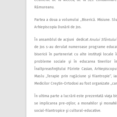
Rămureanu.
Partea a doua a volumului „Biserică. Misiune. Slu
Arhiepiscopia Dunării de Jos.
În ansamblul de acţiuni dedicat
Anului Sfântului 
de Jos s-au derulat numeroase programe educaţi
bisericii în parteneriat cu alte instituţii locale
probleme sociale şi în educarea tinerilor în
Înaltpreasfinţitului Părinte Casian, Arhiepisco
Maslu „Terapie prin rugăciune şi filantropie”, i
Medicilor Creştin-Ortodoxi au fost organizate „ca
În ultima parte a lucrării este prezentată viaţa b
se implicarea pre-oţilor, a monahilor şi monahiilo
social-filantropice şi cultural-educative.