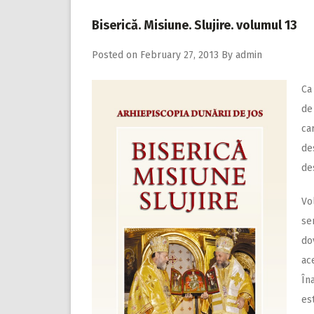
Biserică. Misiune. Slujire. volumul 13
Posted on
February 27, 2013
By
admin
Ca
de
ca
de
de
Vo
se
do
ac
În
es