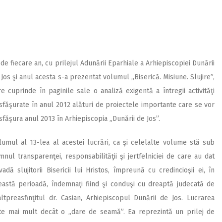
 de fiecare an, cu prilejul Adunării Eparhiale a Arhiepiscopiei Dunării
 Jos şi anul acesta s-a prezentat volumul „Biserică. Misiune. Slujire”,
re cuprinde în paginile sale o analiză exigentă a întregii activităţi
sfăşurate în anul 2012 alături de proiectele importante care se vor
sfăşura anul 2013 în Arhiepiscopia „Dunării de Jos”.
lumul al 13-lea al acestei lucrări, ca şi celelalte volume stă sub
mnul transparenţei, responsabilităţii şi jertfelniciei de care au dat
vadă slujitorii Bisericii lui Hristos, împreună cu credincioşii ei, în
eastă perioadă, îndemnaţi fiind şi conduşi cu dreaptă judecată de
altpreasfinţitul dr. Casian, Arhiepiscopul Dunării de Jos. Lucrarea
te mai mult decât o „dare de seamă”. Ea reprezintă un prilej de