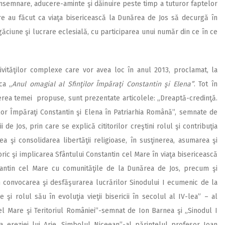
nsemnare, aducere-aminte şi dăinuire peste timp a tuturor faptelor
re au făcut ca viaţa bisericească la Dunărea de Jos să decurgă în
găciune şi lucrare eclesială, cu participarea unui număr din ce în ce
vităţilor complexe care vor avea loc în anul 2013, proclamat, la
ca „
Anul omagial al Sfinţilor Împăraţi Constantin şi Elena”
. Tot în
erea temei propuse, sunt prezentate articolele: „Dreaptă-credinţă.
nţilor Împăraţi Constantin şi Elena în Patriarhia Română”, semnate de
i de Jos, prin care se explică cititorilor creştini rolul şi contribuţia
ea şi consolidarea libertăţii religioase, în susţinerea, asumarea şi
ric şi implicarea Sfântului Constantin cel Mare în viaţa bisericească
tantin cel Mare cu comunităţile de la Dunărea de Jos, precum şi
 convocarea şi desfăşurarea lucrărilor Sinodului I ecumenic de la
 şi rolul său în evoluţia vieţii bisericii în secolul al IV-lea” – al
cel Mare şi Teritoriul României”-semnat de Ion Barnea şi „Sinodul I
ereziei lui Arie. Simbolul Niceean”-al părintelul profesor Ioan