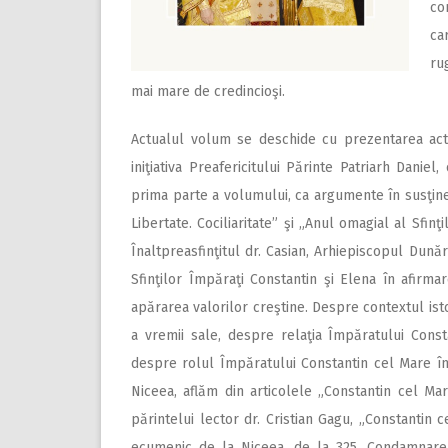
co
ca
ru
mai mare de credincioşi.
Actualul volum se deschide cu prezentarea acti
iniţiativa Preafericitului Părinte Patriarh Daniel, 
prima parte a volumului, ca argumente în susţin
Libertate. Cociliaritate” şi „Anul omagial al Sfi
Înaltpreasfinţitul dr. Casian, Arhiepiscopul Dunări
Sfinţilor Împăraţi Constantin şi Elena în afirmar
apărarea valorilor creştine. Despre contextul isto
a vremii sale, despre relaţia Împăratului Cons
despre rolul Împăratului Constantin cel Mare în
Niceea, aflăm din articolele „Constantin cel Mare
părintelui lector dr. Cristian Gagu, „Constantin 
ecumenic de la Niceea, de la 325. Condamnarea 