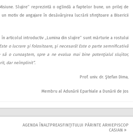
 Misiune. Slujire” reprezintă o oglindă a faptelor bune, un prilej de
 un motiv de angajare în desăvârşirea lucrării sfinţitoare a Bisericii
 în articolul introductiv „Lumina din slujire” sunt mărturie a rostului
Este o lucrare şi folositoare, şi necesară! Este o parte semnificativă
 să o cunoaştem, spre a ne evalua mai bine potenţialul slujitor,
it, dar neîmplinit”.
Prof. univ. dr. Ştefan Dima,
Membru al Adunării Eparhiale a Dunării de Jos
AGENDA ÎNALTPREASFINŢITULUI PĂRINTE ARHIEPISCOP
CASIAN