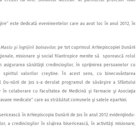
jire” este dedicată evenimentelor care au avut loc în anul 2012, în
Maslu şi îngrijirii bolnavilor
, pe tot cuprinsul Arhiepiscopiei Dunării
onale, misionare şi social filantropice menite să sporească rolul
 în asigurarea sănătăţii credincioşilor, în sprijinirea persoanelor cu
 spiritul valorilor creştine. În acest sens, cu binecuvântarea
pul Du-nării de Jos s-a derulat programul de săvârşire a Sfântului
ar în colaborare cu Facultatea de Medicină şi Farmacie şi Asociaţia
ravane medicale” care au străbătut comunele şi satele eparhiei.
isericească în Arhiepiscopia Dunării de Jos în anul 2012 evidenţiindu-
r, a credincioşilor în slujirea bisericească, în activităţi misionare,