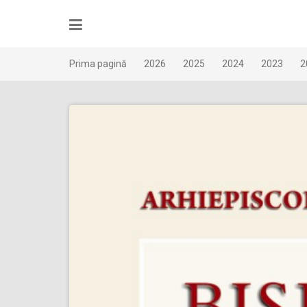
Skip
to
content
Prima pagină
2026
2025
2024
2023
2