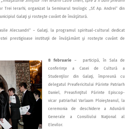
l
„Învăţăturile Sfinţilor Trei Ierarhi către tineri, spre a fi buni prieteni
or Trei Ierarhi, organizat la Seminarul teologic ,,Sf. Ap. Andrei” din
municipiul Galaţi şi rosteşte cuvânt de învăţătură.
asile Alecsandri” – Galaţi, la programul spiritual-cultural dedicat
acestei prestigioase instituţii de învăţământ şi rosteşte cuvânt de
8 februarie
– participă, în Sala de
conferinţe a Casei de Cultură a
Studenţilor din Galaţi, împreună cu
delegatul Preafericitului Părinte Patriarh
Daniel, Preasfinţitul Părinte Episcop-
vicar patriarhal Varlaam Ploieşteanul, la
ceremonia de deschidere a Adunării
Generale a Consiliului Naţional al
Elevilor.