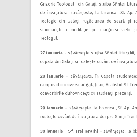
Grigorie Teologul“ din Galaţi, slujba Sfintei Litur
de învăţătură; săvârşeşte, la biserica ,,Sf. Ap.
Teologic din Galaţi, rugăciunea de seară şi r
seminarişti o meditaţie pe marginea vieţii şi
Teologul.
2
7 ianuarie
– săvârşeşte slujba Sfintei Liturghii,
copală din Galaţi, şi rosteşte cuvânt de învăţătură
28 ianuarie
– săvârşeşte, în Capela studenţea
campusului universitar gălăţean, Acatistul Sf. Trei 
convorbirile duhovniceşti cu studenţii prezenţi.
29 ianuarie
– săvârşeşte, la biserica ,,Sf. Ap. An
rosteşte cuvânt de învăţătură despre Sfinţii Trei I
30 ianuarie – Sf. Trei Ierarhi
– săvârşeşte, la bise