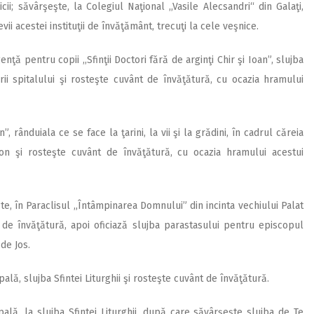
ii; săvârşeşte, la Colegiul Naţional ,,Vasile Alecsandri“ din Galaţi,
ii acestei instituţii de învăţământ, trecuţi la cele veşnice.
nţă pentru copii ,,Sfinţii Doctori fără de arginţi Chir şi Ioan”, slujba
ii spitalului şi rosteşte cuvânt de învăţătură, cu ocazia hramului
”, rânduiala ce se face la ţarini, la vii şi la grădini, în cadrul căreia
on şi rosteşte cuvânt de învăţătură, cu ocazia hramului acestui
te, în Paraclisul ,,Întâmpinarea Domnului” din incinta vechiului Palat
t de învăţătură, apoi oficiază slujba parastasului pentru episcopul
 de Jos.
lă, slujba Sfintei Liturghii şi rosteşte cuvânt de învăţătură.
ală, la slujba Sfintei Liturghii, după care săvârşeşte slujba de Te