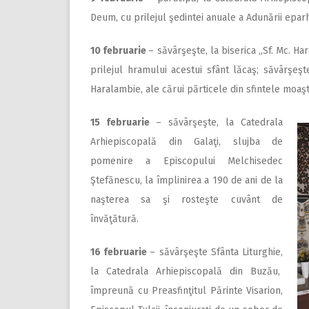
Deum, cu prilejul şedintei anuale a Adunării eparh
10 februarie
– săvârşeşte, la biserica ,,Sf. Mc. Ha
prilejul hramului acestui sfânt lăcaş; săvârşeşte
Haralambie, ale cărui părticele din sfintele moaşt
15 februarie
– săvârşeşte, la Catedrala
Arhiepiscopală din Galaţi, slujba de
pomenire a Episcopului Melchisedec
Ştefănescu, la împlinirea a 190 de ani de la
naşterea sa şi rosteşte cuvânt de
învăţătură.
16 februarie
– săvârşeşte Sfânta Liturghie,
la Catedrala Arhiepiscopală din Buzău,
împreună cu Preasfinţitul Părinte Visarion,