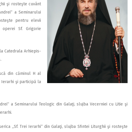
ghii şi rosteşte cuvânt
 Andrei“ a Seminarului
osteşte pentru elevii
 operei Sf. Grigorie
 la Catedrala Arhiepis­
.
scă din căminul H al
Ierarhi şi participă la
drei“ a Seminarului Teologic din Galaţi, slujba Vecerniei cu Litie şi
erarhi.
rica ,,Sf. Trei Ierarhi“ din Galaţi, slujba Sfintei Liturghii şi rosteşte