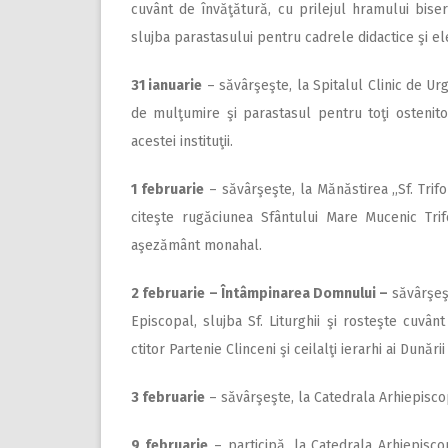
cuvânt de învăţătură, cu prilejul hramului biseric
slujba parastasului pentru cadrele didactice şi elev
31 ianuarie
– săvârşeşte, la Spitalul Clinic de Urge
de mulţumire şi parastasul pentru toţi ostenitor
acestei instituţii.
1 februarie
– săvârşeşte, la Mănăstirea ,,Sf. Trifon
citeşte rugăciunea Sfântului Mare Mucenic Trif
aşezământ monahal.
2 februarie – Întâmpinarea Domnului –
săvârşeş
Episcopal, slujba Sf. Liturghii şi rosteşte cuvân
ctitor Partenie Clinceni şi ceilalţi ierarhi ai Dunării
3 februarie
– săvârşeşte, la Catedrala Arhiepiscopa
9 februarie
– participă, la Catedrala Arhiepiscop