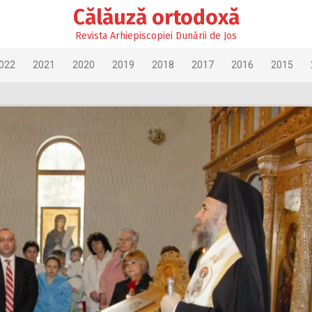
Călăuză ortodoxă
Revista Arhiepiscopiei Dunării de Jos
022
2021
2020
2019
2018
2017
2016
2015