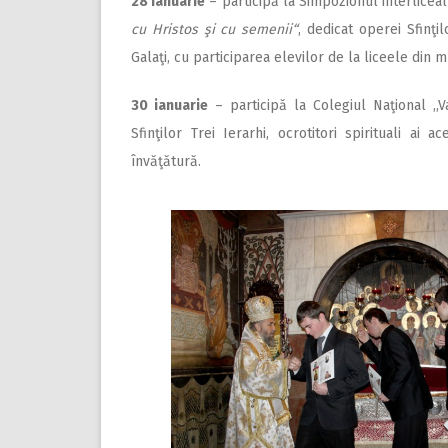
28 ianuarie
– participă la Simpozionul interlicea
cu Hristos şi cu semenii“
,
dedicat operei Sfinţil
Galaţi, cu participarea elevilor de la liceele din 
30 ianuarie
– participă la Colegiul Naţional ,,V
Sfinţilor Trei Ierarhi, ocrotitori spirituali ai 
învăţătură.