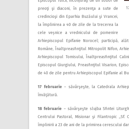
Episcopul Tulcii, înconjuraţi de un sobor de
1
preoţi şi diaconi, în prezenţa a sute de
credincioşi din Eparhia Buzăului şi Vrancei,
la împlinirea a 40 de zile de la trecerea la
cele veșnice a vrednicului de pomenire
Arhiepiscopul Epifanie Norocel; participă, alăt
Române, Înaltpreasfinţitul Mitropolit Nifon, Arhie
Arhiepiscopul Tomisului, Înaltpreasfinţitul Cali
Episcopul Giurgiului, Preasfinţitul Visarion, Episc
de 40 de zile pentru Arhiepiscopul Epifanie al Buz
17 februarie
– săvârşeşte, la Catedrala Arhiepis
învăţătură.
18 februarie
– săvârşeşte slujba Sfintei Liturghi
Centrului Pastoral, Misionar şi Filantropic ,,Sf.
împlinirii a 23 de ani de la primirea cerescului dar 