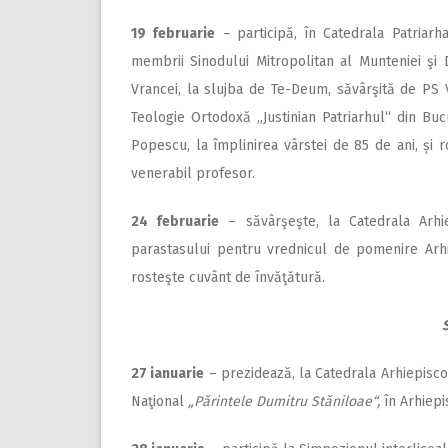
19 februarie
–
participă, în Catedrala Patriarh
membrii Sinodului Mitropolitan al Munteniei şi D
Vrancei, la slujba de Te-Deum, săvârşită de PS Vi
Teologie Ortodoxă „Justinian Patriarhul“ din Buc
Popescu, la împlinirea vârstei de 85 de ani, și r
venerabil profesor.
24 februarie
– săvârşeşte, la Catedrala Arhiep
parastasului pentru vrednicul de pomenire Arhi
rosteşte cuvânt de învăţătură.
2
7 ianuarie
– prezidează, la Catedrala Arhiepis­c
Naţional
„Părintele Dumitru Stăniloae“,
în Arhiepi