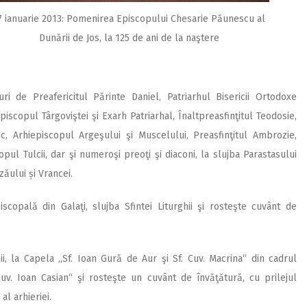
7 ianuarie 2013: Pomenirea Episcopului Chesarie Păunescu al
Dunării de Jos, la 125 de ani de la naştere
uri de Preafericitul Părinte Daniel, Patriarhul Bisericii Ortodoxe
piscopul Târgoviştei şi Exarh Patriarhal, Înaltpreasfinţitul Teodosie,
nic, Arhiepiscopul Argeşului şi Muscelului, Preasfinţitul Ambrozie,
opul Tulcii, dar şi numeroşi preoţi şi diaconi, la slujba Parastasului
ăului și Vrancei.
copală din Galaţi, slujba Sfintei Liturghii şi rosteşte cuvânt de
i, la Capela ,,Sf. Ioan Gură de Aur şi Sf. Cuv. Macrina“ din cadrul
 Cuv. Ioan Casian“ şi rosteşte un cuvânt de învăţătură, cu prilejul
al arhieriei.