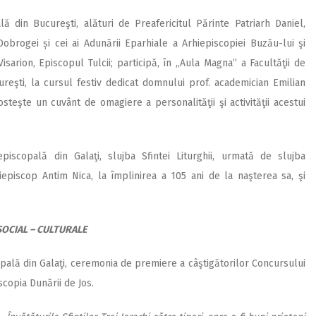
ală din Bucureşti, alături de Preafericitul Părinte Patriarh Daniel,
obrogei și cei ai Adunării Eparhiale a Arhiepiscopiei Buzău-lui şi
sarion, Episcopul Tulcii; participă, în ,,Aula Magna” a Facultăţii de
ureşti, la cursul festiv dedicat domnului prof. academician Emilian
osteşte un cuvânt de omagiere a personalităţii şi activităţii acestui
iscopală din Galaţi, slujba Sfintei Liturghii, urmată de slujba
episcop Antim Nica, la împlinirea a 105 ani de la naşterea sa, şi
SOCIAL – CULTURALE
opală din Galaţi, ceremonia de premiere a câştigătorilor Concursului
scopia Dunării de Jos.