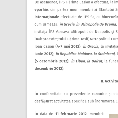
De asemenea, ÎPS Părinte Casian a efectuat, la invi
eparhie
, din partea unor membri ai Sfântului S
internaţionale
efectuate de ÎPS Sa, cu binecuvânt
cum urmează:
în Grecia, în Mitropolia de Drama,
invitaţia ÎPS Varnava, Mitropolit de Neapolis şi
Înaltpreasfinţitului Părinte Iosif, Mitropolitul Eu
Ioan Casian
(4-7 mai 2012)
;
în Grecia,
la invitaţi
iunie 2012)
;
în Republica Moldova, la Stolniceni,
l
(5 octombrie 2012)
;
în Liban, la Beirut,
la funer
decembrie 2012)
.
II. Activi
În conformitate cu prevederile canonice şi sta
desfăşurat activitatea specifică sub îndrumarea Ch
În data de
11 februarie 2012
, membrii