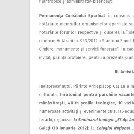
filantropice şi administrativ-bisericeşti.
Permanenţa Consiliului Eparhial
, în consens 
hotărârile membrilor organismelor eparhiale sub
hotărârile forurilor respective şi ducerea la îndep
conform Hotărârii nr. 943/2012 a Sfântului Sinod, 
Cimitire, monumente şi servicii funerare”. În cad
invitaţi părinţii protoierei, pentru a prezenta şi an
III. Activ
Înaltpreasfinţitul Părinte Arhiepiscop Casian a m
culturală,
hirotonind pentru parohiile vacante
mănăstireşti, 40 în şcolile teologice, 10 vizit
numeroase activităţi şi evenimente cultural-educa
Ierarhi, organizat
la Seminarul teologic ,,Sf. Ap. A
Galaţi
(18 ianuarie 2012)
;
la
Colegiul Naţional ,