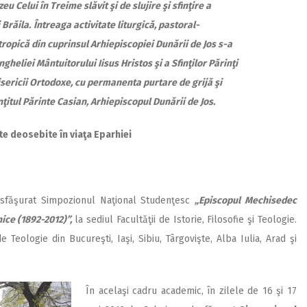
u Celui în Treime slăvit şi de slujire şi sfinţire a
 Brăila.
Întreaga activitate liturgică, pastoral-
tropică din cuprinsul Arhiepiscopiei Dunării de Jos s-a
heliei Mântuitorului Iisus Hristos şi a Sfinţilor Părinţi
isericii Ortodoxe, cu permanenta purtare de grijă şi
nţitul Părinte Casian, Arhiepiscopul Dunării de Jos.
te deosebite în viaţa Eparhiei
desfăşurat Simpozionul Naţional Studenţesc
„Episcopul Mechisedec
nice (1892-2012)”,
la sediul Facultăţii de Istorie, Filosofie şi Teologie.
e Teologie din Bucureşti, Iaşi, Sibiu, Târgovişte, Alba Iulia, Arad şi
În acelaşi cadru academic, în zilele de 16 şi 17