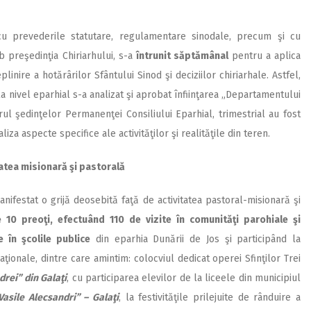
cu prevederile statutare, regulamentare sinodale, precum şi cu
 preşedinţia Chiriarhului, s-a
întrunit săptămânal
pentru a aplica
linire a hotărârilor Sfântului Sinod şi deciziilor chiriarhale. Astfel,
la nivel eparhial s-a analizat şi aprobat înfiinţarea „Departamentului
rul şedinţelor Permanenţei Consiliului Eparhial, trimestrial au fost
aliza aspecte specifice ale activităţilor şi realităţile din teren.
itatea misionară şi pastorală
anifestat o grijă deosebită faţă de activitatea pastoral-misionară şi
 10 preoţi, efectuând 110 de vizite în comunităţi parohiale şi
e în şcolile
publice
din eparhia Dunării de Jos şi participând la
ţionale, dintre care amintim: colocviul dedicat operei Sfinţilor Trei
ndrei” din Galaţi
, cu participarea elevilor de la liceele din municipiul
,Vasile Alecsandri” – Galaţi
, la festivităţile prilejuite de rânduire a