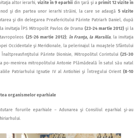
taţia altor ierarhi,
vizite în 9 eparhii
din ţară şi a
primit 12 vizite în
inod şi din partea unor ierarhi străini, la care se adaugă
5 vizite
area şi din delegarea Preafericitului Părinte Patriarh Daniel, după
la invitaţia ÎPS Mitropolit Pavlos de Drama
(23-24 martie 2012)
şi la
 Stavropoleos
(25-26 martie 2012)
;
în Franţa, la Marsilia
, la invitaţia
ropei Occidentale şi Meridionale, la pelerinajul la moaştele Sfântului
a Înaltpreasfinţitului Părinte Dionisie, Mitropolitul Corintului
(25-30
a po-menirea mitropolitului Antonie Plămădeală în satul său natal
aliile Patriarhului Ignatie IV al Antiohiei şi Întregului Orient
(8-10
tatea organismelor eparhiale
tutare forurile eparhiale – Adunarea şi Consiliul eparhial şi-au
iriarhului.