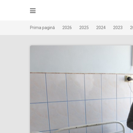
Skip
to
content
Prima pagină
2026
2025
2024
2023
2