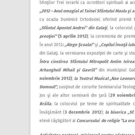
Sfinţilor Trei Ierarhi ca ocrotitori spirituali ai
,,2012 – Anul omagial al Tainei Sfântului Maslu şi al
cu ocazia Duminicii Ortodoxiei, oferind premii 
„Sfântul Apostol Andrei“ din Galaţi
, la colocviu
preoţiei“
(5 aprilie 2012)
; la ceremonia de premi
în anul 2012
: „Alege Şcoala!”
şi
„Copilul învaţă iub
din Galaţi, la vernisarea expoziţiei de carte şi 
Întru cinstirea Sfântului Mitropolit Antim Ivire
Arhangheli Mihail şi Gavriil”
din municipiul Gal
noiembrie 2012)
;
la Teatrul Muzical „Nae Leonard
Domnul!“,
susţinut de corurile Seminarului Teologi
Jos şi ale altor seminarii din ţară (
29 noiembri
Brăila
, la colocviul pe teme de spiritualitate cu
învăţământ (
3 decembrie
2012
);
la biserica „Sf.
elevii câştigători ai
Concursului de religie “La ora d