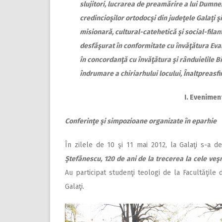
slujitori, lucrarea de preamărire a lui Dumneze
credincioşilor ortodocşi din judeţele Galaţi şi
misionară, cultural-catehetică şi social-filan
desfăşurat în conformitate cu învăţătura Evang
în concordanţă cu învăţătura şi rânduielile B
îndrumare a chiriarhului locului, Înaltpreasfi
I. Evenimen
Conferinţe şi simpozioane organizate în eparhie
În zilele de 10 şi 11 mai 2012, la Galaţi s-a 
Ştefănescu, 120 de ani de la trecerea la cele veş
Au participat studenţi teologi de la Facultăţile d
Galaţi.