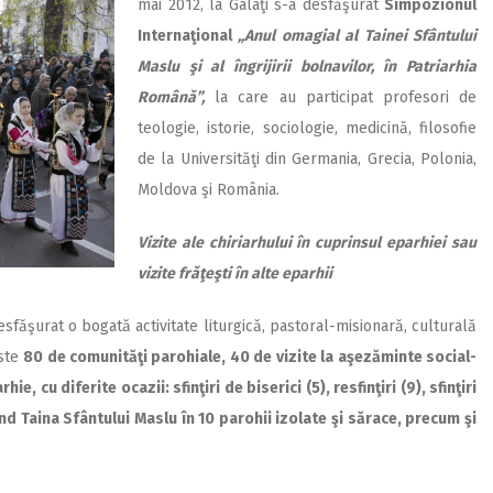
mai 2012, la Galaţi s-a desfăşurat
Simpozionul
Internaţional
„Anul omagial al Tainei Sfântului
Maslu şi al îngrijirii bolnavilor, în Patriarhia
Română”,
la care au participat profesori de
teologie, istorie, sociologie, medicină, filosofie
de la Universităţi din Germania, Grecia, Polonia,
Moldova şi România.
Vizite ale chiriarhului în cuprinsul eparhiei sau
vizite frăţeşti în alte eparhii
esfăşurat o bogată activitate liturgică, pastoral-misionară, culturală
este
80 de comunităţi parohiale, 40 de vizite la aşezăminte social-
ie, cu diferite ocazii: sfinţiri de biserici (5), resfinţiri (9), sfinţiri
şind Taina Sfântului Maslu în 10 parohii izolate şi sărace, precum şi