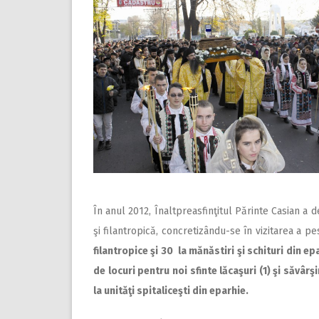
În anul 2012, Înaltpreasfinţitul Părinte Casian a d
şi filantropică, concretizându-se în vizitarea a p
filantropice
şi 30 la mănăstiri şi schituri din eparh
de locuri pentru noi sfinte lăcaşuri (1) şi săvâr
la unităţi spitaliceşti din eparhie.