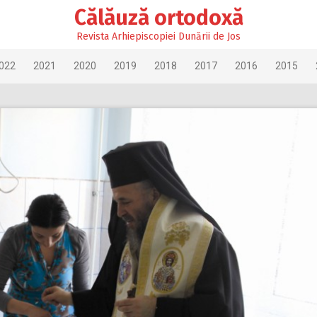
Călăuză ortodoxă
Revista Arhiepiscopiei Dunării de Jos
022
2021
2020
2019
2018
2017
2016
2015