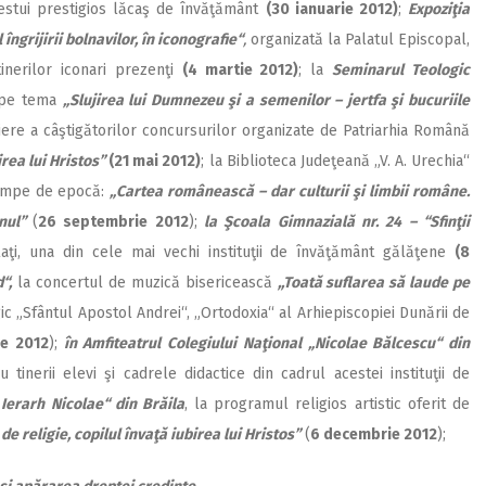
 acestui prestigios lăcaş de învăţământ
(30 ianuarie 2012)
;
Expoziţia
 îngrijirii bolnavilor, în iconografie“
,
organizată la Palatul Episcopal,
tinerilor iconari prezenţi
(4 martie 2012)
; la
Seminarul Teologic
l pe tema
„Slujirea lui Dumnezeu şi a semenilor – jertfa şi bucuriile
ere a câştigătorilor concursurilor organizate de Patriarhia Română
irea lui Hristos”
(21 mai 2012)
; la Biblioteca Judeţeană „V. A. Urechia“
stampe de epocă:
„Cartea românească – dar culturii şi limbii române.
anul”
(
26 septembrie 2012
);
la Şcoala Gimnazială nr. 24 – “Sfinţii
aţi, una din cele mai vechi instituţii de învăţământ gălăţene
(8
“,
la concertul de muzică bisericească
,,Toată suflarea să laude pe
c „Sfântul Apostol Andrei“, „Ortodoxia“ al Arhiepiscopiei Dunării de
e 2012
);
în Amfiteatrul Colegiului Naţional „Nicolae Bălcescu“ din
 tinerii elevi şi cadrele didactice din cadrul acestei instituţii de
 Ierarh Nicolae“ din Brăila
, la programul religios artistic oferit de
e religie, copilul învaţă iubirea lui Hristos”
(
6 decembrie 2012
);