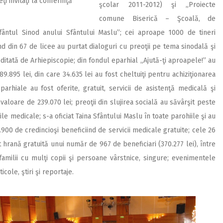
ţi invitaţi la conferinţă
şcolar 2011-2012) şi „Proiecte
comune Biserică – Şcoală, de
ântul Sinod anului Sfântului Maslu”; cei aproape 1000 de tineri
d din 67 de licee au purtat dialoguri cu preoţii pe tema sinodală şi
editată de Arhiepiscopie; din fondul eparhial „Ajută-ţi aproapele!” au
9.895 lei, din care 34.635 lei au fost cheltuiţi pentru achiziţionarea
arhiale au fost oferite, gratuit, servicii de asistenţă medicală şi
aloare de 239.070 lei; preoţii din slujirea socială au săvârşit peste
iile medicale; s-a oficiat Taina Sfântului Maslu în toate parohiile şi au
900 de credincioşi beneficiind de servicii medicale gratuite; cele 26
t hrană gratuită unui număr de 967 de beneficiari (370.277 lei), între
amilii cu mulţi copii şi persoane vârstnice, singure; evenimentele
cole, ştiri şi reportaje.