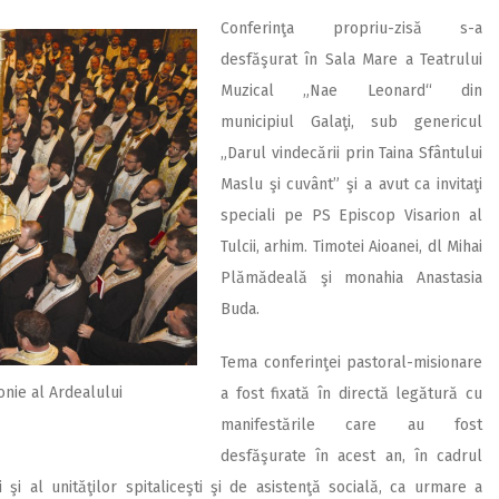
Conferinţa propriu-zisă s-a
desfăşurat în Sala Mare a Teatrului
Muzical „Nae Leonard“ din
municipiul Galaţi, sub genericul
„Darul vindecării prin Taina Sfântului
Maslu şi cuvânt” şi a avut ca invitaţi
speciali pe PS Episcop Visarion al
Tulcii, arhim. Timotei Aioanei, dl Mihai
Plămădeală şi monahia Anastasia
Buda.
Tema conferinţei pastoral-misionare
onie al Ardealului
a fost fixată în directă legătură cu
manifestările care au fost
desfăşurate în acest an, în cadrul
i şi al unităţilor spitaliceşti şi de asistenţă socială, ca urmare a