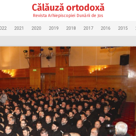
Călăuză ortodoxă
Revista Arhiepiscopiei Dunării de Jos
022
2021
2020
2019
2018
2017
2016
2015