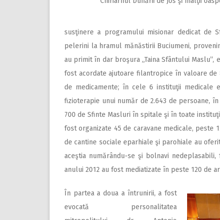
Chiriarhul Dunării de Jos şi înalţii oaspe
susţinere a programului misionar dedicat de Sf
pelerini la hramul mănăstirii Buciumeni, provenin
au primit în dar broşura „Taina Sfântului Maslu”, 
fost acordate ajutoare filantropice în valoare de 8
de medicamente; în cele 6 instituţii medicale ep
fizioterapie unui număr de 2.643 de persoane, în v
700 de Sfinte Masluri în spitale şi în toate instituţ
fost organizate 45 de caravane medicale, peste 1.
de cantine sociale eparhiale şi parohiale au oferi
aceştia numărându-se şi bolnavi nedeplasabili, f
anului 2012 au fost mediatizate în peste 120 de arti
În partea a doua a întrunirii, a fost
evocată personalitatea