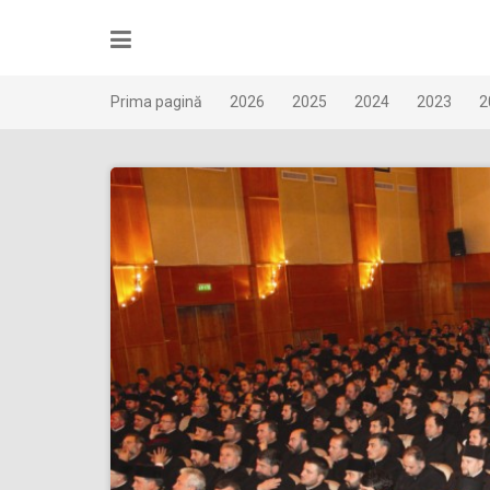
Skip
to
content
Prima pagină
2026
2025
2024
2023
2