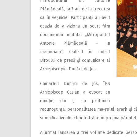
mitropolitului dr. Antonie
Plămădeală, la 7 ani de la trecerea
sa în veşnicie. Participanţii au avut
ocazia de a viziona un scurt film
documentar intitulat „Mitropolitul
Antonie Plămădeală – in
memoriam”, realizat în cadrul
Biroului de presă şi comunicare al
Arhiepiscopiei Dunării de Jos.
Chiriarhul Dunării de Jos, ÎPS
Arhiepiscop Casian a evocat cu
emoţie, dar şi cu profundă
recunoştinţă, personalitatea ma-relui ierarh şi c
semnificative din clipele trăite în prejma părinte
A urmat lansarea a trei volume dedicate personal