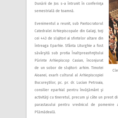
Dunării de Jos s-a întrunit în conferinţa
semestrială de toamnă.
Evenimentul a reunit, sub Pantocratorul
Catedralei Arhiepiscopale din Galaţi, toţi
cei 443 de slujitori ai sfintelor altare din
întreaga Eparhie. Sfânta Liturghie a fost
săvârşită sub protia Înaltpreasfinţitului
Părinte Arhiepiscop Casian, înconjurat
de un sobor de slujitori: arhim. Timotei
Cle
Aioanei, exarh cultural al Arhiepiscopiei
Bucureştilor, pc. pr. dr. Lucian Petroaia,
consilier eparhial pentru învăţământ şi
activităţi cu tineretul, precum şi câte un preot din
parastasului pentru vrednicul de pomenire ar
Plămădeală.