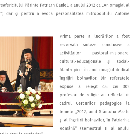
Preafericitului Părinte Patriarh Daniel, a anului 2012 ca „An omagial al
lor“, dar şi pentru a evoca personalitatea mitropolitului Antonie
Prima parte a lucrărilor a fost
rezervată sintezei conclusive a
activităţilor pastoral-misionare,
cultural-educaţionale şi social-
filantropice, în anul omagial dedicat
îngrijirii bolnavilor. Din referatele
expuse a reieşit că: cei 302
profesori de religie au reflectat în
cadrul Cercurilor pedagogice la
temele „2012, anul Sfântului Maslu
şi al îngrijirii bolnavilor, în Patriarhia
Română” (semestrul II al anului