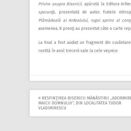
Privire asupra Bisericii
, apărută la Editura Arhi
speranţ
ă, prezentată de autor, fratele mitrop
Plămădeală al Ardealului, rugul aprins al conş
asemenea, 8 preoţi au prezentat câte o carte repr
La final a fost audiat un fragment din cuvântare
rostită în anul trecerii sale la cele veşnice.
RESFINŢIREA BISERICII MĂNĂSTIRII ,,ADORMIR
Post
MAICII DOMNULUI”, DIN LOCALITATEA TUDOR
VLADIMIRESCU
navigation