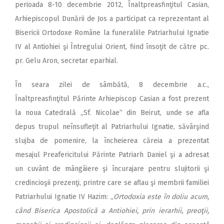
perioada 8-10 decembrie 2012, Înaltpreasfinţitul Casian,
Arhiepiscopul Dunării de Jos a participat ca reprezentant al
Bisericii Ortodoxe Române la funeraliile Patriarhului Ignatie
IV al Antiohiei şi Întregului Orient, fiind însoţit de către pc.
pr. Gelu Aron, secretar eparhial.
În seara zilei de sâmbătă, 8 decembrie a.c.,
Înaltpreasfinţitul Părinte Arhiepiscop Casian a fost prezent
la noua Catedrală „Sf. Nicolae” din Beirut, unde se afla
depus trupul neînsufleţit al Patriarhului Ignatie, săvârşind
slujba de pomenire, la încheierea căreia a prezentat
mesajul Preafericitului Părinte Patriarh Daniel şi a adresat
un cuvânt de mângâiere şi încurajare pentru slujitorii şi
credincioşii prezenţi, printre care se aflau şi membrii familiei
Patriarhului Ignatie IV Hazim: „
Ortodoxia este în doliu acum,
când Biserica Apostolică a Antiohiei, prin ierarhii, preoţii,