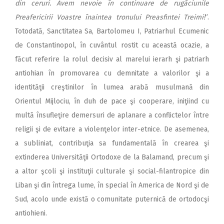
din ceruri. Avem nevoie în continuare de rugăciunile
Preafericirii Voastre înaintea tronului Preasfintei Treimi!
”.
Totodată, Sanctitatea Sa, Bartolomeu I, Patriarhul Ecumenic
de Constantinopol, în cuvântul rostit cu această ocazie, a
făcut referire la rolul decisiv al marelui ierarh şi patriarh
antiohian în promovarea cu demnitate a valorilor şi a
identităţii creştinilor în lumea arabă musulmană din
Orientul Mijlociu, în duh de pace şi cooperare, iniţiind cu
multă însufleţire demersuri de aplanare a conflictelor între
religii şi de evitare a violenţelor inter-etnice. De asemenea,
a subliniat, contribuţia sa fundamentală în crearea şi
extinderea Universităţii Ortodoxe de la Balamand, precum şi
a altor şcoli şi instituţii culturale şi social-filantropice din
Liban şi din întrega lume, în special în America de Nord şi de
Sud, acolo unde există o comunitate puternică de ortodocşi
antiohieni.