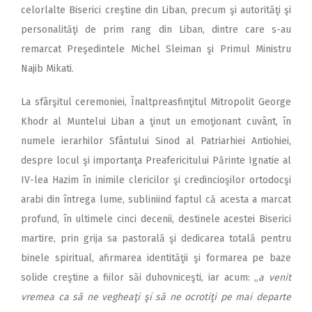
celorlalte Biserici creştine din Liban, precum şi autorităţi şi
personalităţi de prim rang din Liban, dintre care s-au
remarcat Preşedintele Michel Sleiman şi Primul Ministru
Najib Mikati.
La sfârşitul ceremoniei, Înaltpreasfinţitul Mitropolit George
Khodr al Muntelui Liban a ţinut un emoţionant cuvânt, în
numele ierarhilor Sfântului Sinod al Patriarhiei Antiohiei,
despre locul şi importanţa Preafericitului Părinte Ignatie al
IV-lea Hazim în inimile clericilor şi credincioşilor ortodocşi
arabi din întrega lume, subliniind faptul că acesta a marcat
profund, în ultimele cinci decenii, destinele acestei Biserici
martire, prin grija sa pastorală şi dedicarea totală pentru
binele spiritual, afirmarea identităţii şi formarea pe baze
solide creştine a fiilor săi duhovniceşti, iar acum: „
a venit
vremea ca să ne vegheaţi şi să ne ocrotiţi pe mai departe