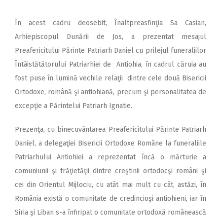
În acest cadru deosebit, Înaltpreasfinţia Sa Casian,
Arhiepiscopul Dunării de Jos, a prezentat mesajul
Preafericitului Părinte Patriarh Daniel cu prilejul funeraliilor
Întâistătătorului Patriarhiei de Antiohia, în cadrul căruia au
fost puse în lumină vechile relaţii dintre cele două Bisericii
Ortodoxe, română şi antiohiană, precum şi personalitatea de
excepţie a Părintelui Patriarh Ignatie.
Prezenţa, cu binecuvântarea Preafericitului Părinte Patriarh
Daniel, a delegaţiei Bisericii Ortodoxe Române la funeraliile
Patriarhului Antiohiei a reprezentat încă o mărturie a
comuniunii şi frăţietăţii dintre creştinii ortodocşi români şi
cei din Orientul Mijlociu, cu atât mai mult cu cât, astăzi, în
România există o comunitate de credincioşi antiohieni, iar în
Siria şi Liban s-a înfiripat o comunitate ortodoxă românească