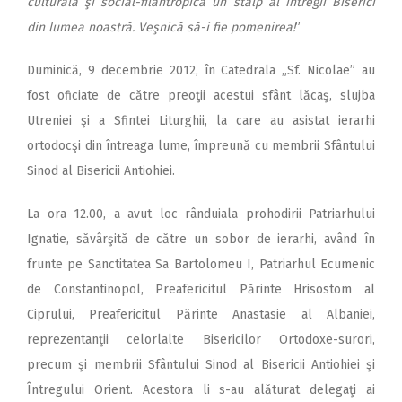
culturală şi social-filantropică un stâlp al întregii Biserici
din lumea noastră. Veşnică să-i fie pomenirea!
”
Duminică, 9 decembrie 2012, în Catedrala „Sf. Nicolae” au
fost oficiate de către preoţii acestui sfânt lăcaş, slujba
Utreniei şi a Sfintei Liturghii, la care au asistat ierarhi
ortodocşi din întreaga lume, împreună cu membrii Sfântului
Sinod al Bisericii Antiohiei.
La ora 12.00, a avut loc rânduiala prohodirii Patriarhului
Ignatie, săvârşită de către un sobor de ierarhi, având în
frunte pe Sanctitatea Sa Bartolomeu I, Patriarhul Ecumenic
de Constantinopol, Preafericitul Părinte Hrisostom al
Ciprului, Preafericitul Părinte Anastasie al Albaniei,
reprezentanţii celorlalte Bisericilor Ortodoxe-surori,
precum şi membrii Sfântului Sinod al Bisericii Antiohiei şi
Întregului Orient. Acestora li s-au alăturat delegaţi ai