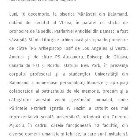
Luni, 10 decembrie, la biserica Mănăstirii din Balamand,
datând din secolul al VI-lea, în paralel cu slujba de
prohodire de la sediul Patriarhiei Antiohiei din Damasc, a fost
săvârşită Sfânta Liturghie arhierească şi slujba de pomenire
de către ÎPS Arhiepiscop Iosif de Los Angeles şi Vestul
Americii şi de către PS Alexandru, Episcop de Ottawa,
Canada de Est şi Nordul statului New York, în prezenţa
corpului profesoral şi a studenţilor Universităţii din
Balamand, a numeroase personalităţi libaneze şi apropiaţi
colaboratori ai patriarhului de vie memorie, precum şi a
călugărilor acestui vechi aşezământ monahal, unde
Părintele Patriarh Ignatie IV Hazim a ctitorit cea mai
reprezentativă şcoală universitară ortodoxă din Orientul
Mijlociu, în cadrul căreia funcţionează 10 facultăţi din
diverse domenii umaniste şi tehnice, la care sunt invitate să