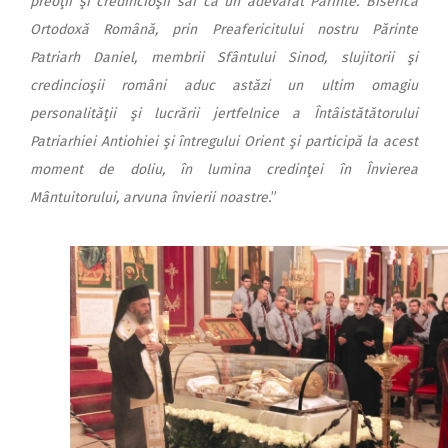
preoţii şi credincioşii săi ca un adevărat Părinte. Biserica
Ortodoxă Română, prin Preafericitului nostru Părinte
Patriarh Daniel, membrii Sfântului Sinod, slujitorii şi
credincioşii români aduc astăzi un ultim omagiu
personalităţii şi lucrării jertfelnice a Întâistătătorului
Patriarhiei Antiohiei şi întregului Orient şi participă la acest
moment de doliu, în lumina credinţei în Învierea
Mântuitorului, arvuna învierii noastre.
”