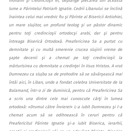
monahii şi credincioşii ei, deplânge plecarea din această
lume a Părintelui Patriarh Ignatie. Cedrii Libanului se înclină
înaintea celui mai vrednic fiu şi Părinte al Bisericii Antiohiei,
un mare slujitor, un profund teolog şi un păstor dinamic
pentru toţi credincioşii ortodocşi arabi, dar şi pentru
întreaga Biserică Ortodoxă. Preafericirea Sa a purtat cu
demnitate şi cu multă smerenie crucea slujirii vreme de
şapte decenii şi a chemat pe toţi credincioşii la
mărturisirea cu demnitate a credinţei în Iisus Hristos. A vrut
Dumnezeu ca slujba sa de prohodire să se săvârşească mai
întâi aici, în Liban, unde a fondat celebra Universitate de la
Balamand, într-o zi de duminică, pentru că Preafericirea Sa
a scris una dintre cele mai cunoscute cărţi în lumea
ortodoxă: «Drumul către Înviere!» L-a iubit Dumnezeu şi l-a
chemat acum să se odihnească în ceruri pentru că
Preafericitul Părinte Ignatie şi-a iubit Biserica, ierarhii,