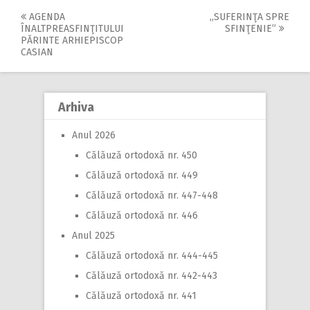
AGENDA
,,SUFERINŢA SPRE
Post
ÎNALTPREASFINŢITULUI
SFINŢENIE”
PĂRINTE ARHIEPISCOP
navigation
CASIAN
Arhiva
Anul 2026
Călăuză ortodoxă nr. 450
Călăuză ortodoxă nr. 449
Călăuză ortodoxă nr. 447-448
Călăuză ortodoxă nr. 446
Anul 2025
Călăuză ortodoxă nr. 444-445
Călăuză ortodoxă nr. 442-443
Călăuză ortodoxă nr. 441