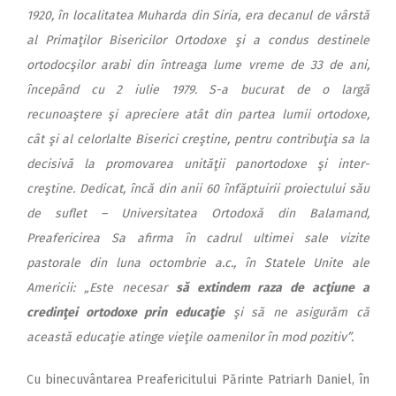
1920, în localitatea Muharda din Siria, era decanul de vârstă
al Primaţilor Bisericilor Ortodoxe şi a condus destinele
ortodocşilor arabi din întreaga lume vreme de 33 de ani,
începând cu 2 iulie 1979. S-a bucurat de o largă
recunoaştere şi apreciere atât din partea lumii ortodoxe,
cât şi al celorlalte Biserici creştine, pentru contribuţia sa la
decisivă la promovarea unităţii panortodoxe şi inter-
creştine. Dedicat, încă din anii 60 înfăptuirii proiectului său
de suflet – Universitatea Ortodoxă din Balamand,
Preafericirea Sa afirma în cadrul ultimei sale vizite
pastorale din luna octombrie a.c., în Statele Unite ale
Americii: „Este necesar
să extindem raza de acţiune a
credinţei ortodoxe prin educaţie
şi să ne asigurăm că
această educaţie atinge vieţile oamenilor în mod pozitiv”.
Cu binecuvântarea Preafericitului Părinte Patriarh Daniel, în