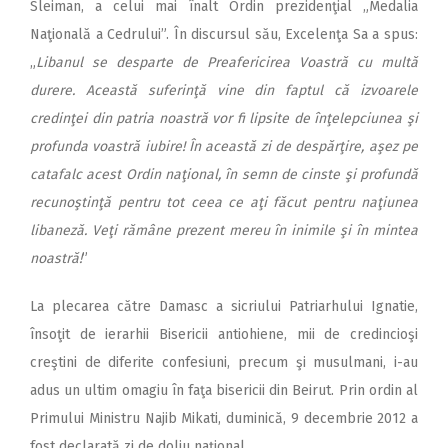
Sleiman, a celui mai înalt Ordin prezidenţial „Medalia
Naţională a Cedrului”. În discursul său, Excelenţa Sa a spus:
„
Libanul se desparte de Preafericirea Voastră cu multă
durere. Această suferinţă vine din faptul că izvoarele
credinţei din patria noastră vor fi lipsite de înţelepciunea şi
profunda voastră iubire! În această zi de despărţire, aşez pe
catafalc acest Ordin naţional, în semn de cinste şi profundă
recunoştinţă pentru tot ceea ce aţi făcut pentru naţiunea
libaneză. Veţi rămâne prezent mereu în inimile şi în mintea
noastră!
”
La plecarea către Damasc a sicriului Patriarhului Ignatie,
însoţit de ierarhii Bisericii antiohiene, mii de credincioşi
creştini de diferite confesiuni, precum şi musulmani, i-au
adus un ultim omagiu în faţa bisericii din Beirut. Prin ordin al
Primului Ministru Najib Mikati, duminică, 9 decembrie 2012 a
fost declarată zi de doliu naţional.