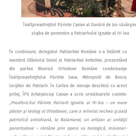
Înaltpreasfinţitul Părinte Casian al Dunării de Jos săvârşin
slujba de pomenire a Patriarhului Ignatie al IV-lea
În continuare, delegatul Patriarhiei Române s-a întâlnit cu
membrii Sfântului Sinod al Patriarhiei Antiohiei, prezentând
din partea Bisericii Ortodoxe Române condoleanţe
Înaltpreasfinţitului Părinte Sava, Mitropolit de Bosra,
locţiitor de Patriarh. În Cartea de mesaje deschisă cu acest
prilej, ÎPS Arhiepiscop Casian a scris următoarele cuvinte:
„
Preafericitul Părinte Patriarh Ignatie al IV-lea – un mare
păstor şi teolog al Ortodoxiei, care a reînviat vechea şcoală
patristică antiohiană, la Balamand, un artizan al unităţii
panortodoxe – rămâne prin opera sa teologică, misionar-