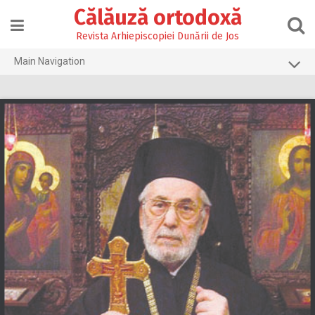
Skip
Călăuză ortodoxă
to
content
Revista Arhiepiscopiei Dunării de Jos
Main Navigation
Prima pagină
2026
2025
2024
2023
2022
2021
2020
2019