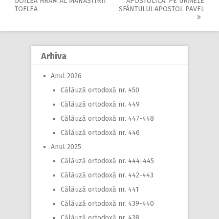
Post
DOILEA HRAM AL MĂNĂSTIRII
APOSTOLICĂ. PE URMELE
TOFLEA
SFÂNTULUI APOSTOL PAVEL
navigation
Arhiva
Anul 2026
Călăuză ortodoxă nr. 450
Călăuză ortodoxă nr. 449
Călăuză ortodoxă nr. 447-448
Călăuză ortodoxă nr. 446
Anul 2025
Călăuză ortodoxă nr. 444-445
Călăuză ortodoxă nr. 442-443
Călăuză ortodoxă nr. 441
Călăuză ortodoxă nr. 439-440
Călăuză ortodoxă nr. 438