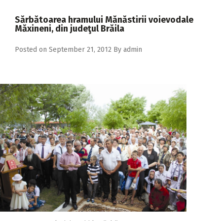
2018
Sărbătoarea hramului Mănăstirii voievodale
2017
Măxineni, din judeţul Brăila
2016
Posted on
September 21, 2012
By
admin
2015
2014
2013
2012
2011
2010
2009