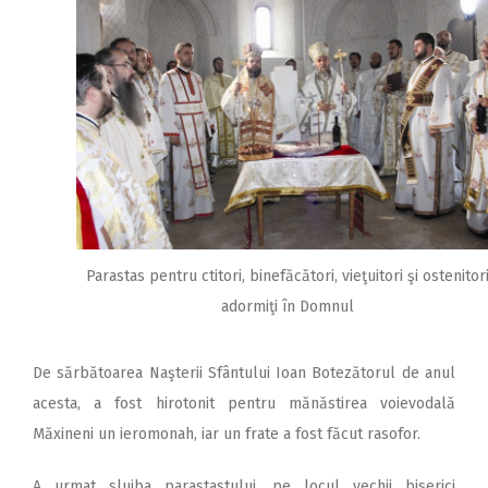
Parastas pentru ctitori, binefăcători, vieţuitori şi ostenitor
adormiţi în Domnul
De sărbătoarea Naşterii Sfântului Ioan Botezătorul de anul
acesta, a fost hirotonit pentru mănăstirea voievodală
Măxineni un ieromonah, iar un frate a fost făcut rasofor.
A urmat slujba parastastului, pe locul vechii biserici