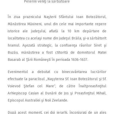
Pelerini veniţi la sărbătoare
În ziua praznicului Naşterii Sfântului Ioan Botezătorul,
Mănăstirea Măxineni, unul din cele mai importante repere
istorice ale judeţului, aflată la 10 km depărtare de
localitatea cu acelaşi nume din judeţul Brăila, şi-a sărbătorit
hramul. Aşezată strategic, la confluenţa râurilor Siret şi
Buzău, mănăstirea a fost ctitorită de domnitorul Matei
Basarab al Ţării Româneşti în perioada 1636-1637.
Evenimentul a debutat cu binecuvântarea lucrărilor
efectuate la paraclisul „Naşșterea Sf. Ioan Botezătorul şi Sf.
Voievod Ştefan cel Mare“, de către Înaltpreasfinţitul
Arhiepiscop Casian al Dunării de Jos şi Preasfinţitul Mihail,
Episcopul Australiei şi Noii Zeelande.
După acest moment, cei doi ierarhi, înconjuraţi de un ales