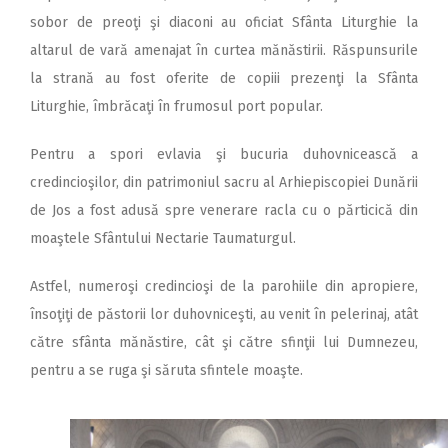
sobor de preoţi şi diaconi au oficiat Sfânta Liturghie la
altarul de vară amenajat în curtea mănăstirii. Răspunsurile
la strană au fost oferite de copiii prezenţi la Sfânta
Liturghie, îmbrăcaţi în frumosul port popular.
Pentru a spori evlavia şi bucuria duhovnicească a
credincioşilor, din patrimoniul sacru al Arhiepiscopiei Dunării
de Jos a fost adusă spre venerare racla cu o părticică din
moaştele Sfântului Nectarie Taumaturgul.
Astfel, numeroşi credincioşi de la parohiile din apropiere,
însoţiţi de păstorii lor duhovniceşti, au venit în pelerinaj, atât
către sfânta mănăstire, cât şi către sfinţii lui Dumnezeu,
pentru a se ruga şi săruta sfintele moaşte.