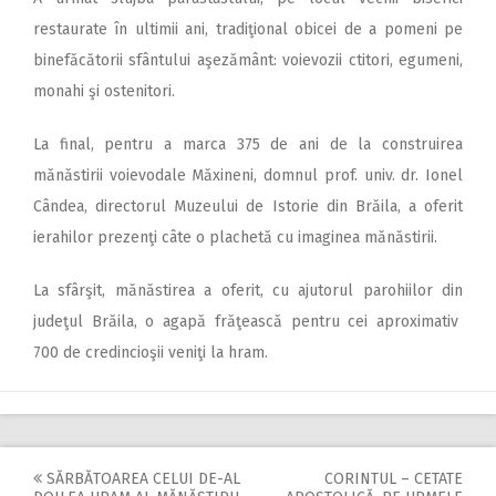
restaurate în ultimii ani, tradiţional obicei de a pomeni pe
binefăcătorii sfântului aşezământ: voievozii ctitori, egumeni,
monahi şi ostenitori.
La final, pentru a marca 375 de ani de la construirea
mănăstirii voievodale Măxineni, domnul prof. univ. dr. Ionel
Cândea, directorul Muzeului de Istorie din Brăila, a oferit
ierahilor prezenţi câte o plachetă cu imaginea mănăstirii.
La sfârşit, mănăstirea a oferit, cu ajutorul parohiilor din
judeţul Brăila, o agapă frăţească pentru cei aproximativ
700 de credincioşii veniţi la hram.
SĂRBĂTOAREA CELUI DE-AL
CORINTUL – CETATE