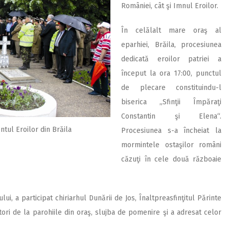
României, cât şi Imnul Eroilor.
În celălalt mare oraş al
eparhiei, Brăila, procesiunea
dedicată eroilor patriei a
început la ora 17:00, punctul
de plecare constituindu-l
biserica „Sfinţii Împăraţi
Constantin şi Elena“.
ul Eroilor din Brăila
Procesiunea s-a încheiat la
mormintele ostaşilor români
căzuţi în cele două războaie
ui, a participat chiriarhul Dunării de Jos, Înaltpreasfinţitul Părinte
jitori de la parohiile din oraş, slujba de pomenire şi a adresat celor