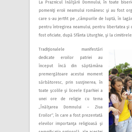
La Praznicul Înălţării Domnului, în toate biseri
pomeniţi eroii neamului românesc şi au fost org
care s-au jertfit pe „câmpurile de luptă, în lagăr
pentru întregirea neamului, pentru libertatea ş
fost oficiate, după Sfânta Liturghie, şi la cimitire
Tradiţionalele manifestări
dedicate eroilor patriei au
început încă din săptămâna
premergătoare acestui moment
sărbătoresc, prin susţinerea, în
toate şcolile şi liceele Eparhiei a
unei ore de religie cu tema
„Înălţarea Domnului – Ziua
Eroilor“, în care a fost prezentată
elevilor importanţa religioasă şi
semnificaţia naţională ale acestei