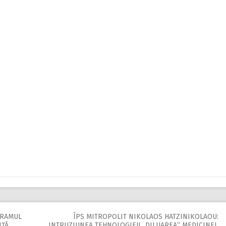
 HRAMUL
ÎPS MITROPOLIT NIKOLAOS HATZINIKOLAOU:
NŢĂ
INTRUZIUNEA TEHNOLOGIEI! ,,DILUAREA” MEDICINEI.