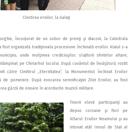
Cinstirea eroilor, la Galaţi
turghie, înconjurat de un sobor de preoţi şi diaconi, la Catedrala
a fost organizată tradiţionala procesiune închinată eroilor. Alaiul s-a
icipiu, unde mulţimea credicioşilor, slujitorii sfintelor altare,
au întâmpinat pe Chiriarhul locului. După cuvântul de învăţătură rostit
nit către Cimitirul „Eternitatea“, la Monumentul închinat Eroilor
ă de pomenire. După evocarea semnificaţiei Zilei Eroilor, au fost
rea gărzii de onoare în acordurile muzicii militare.
Tinerii elevii participanţi au
depus coroane şi flori pe
Altarul Eroilor Neamului şi au
intonat atât Imnul de Stat al