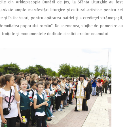
cile din Arhiepiscopia Dunării de Jos, la Sfânta Liturghie au fost
anizate ample manifestări liturgice
şi cultural-artistice pentru cei
e şi în închisori, pentru apărarea patriei şi a credinţei strămoşeşti,
i demnitatea poporului român“. De asemenea, slujbe de pomenire au
le, troiţele şi monumentele dedicate cinstirii eroilor neamului.