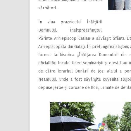
sărbători.
În ziua praznicului Înălţării
Domnului, Înaltpreasfinţitul
Părinte Arhiepiscop Casian a săvârşit Sfânta Li
Arhiepiscopală din Galaţi. În prelungirea slujbei, 
format la biserica „Înălţarea Domnului“ din mun
oficialităţi locale, tineri seminarişti şi elevi l-
de către ierarhul Dunării de Jos, alaiul a por
Neamului, unde a fost săvârşită cuvenita slujb
depuse jerbe și coroane de flori, urmate de defila