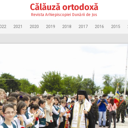
Călăuză ortodoxă
Revista Arhiepiscopiei Dunării de Jos
022
2021
2020
2019
2018
2017
2016
2015