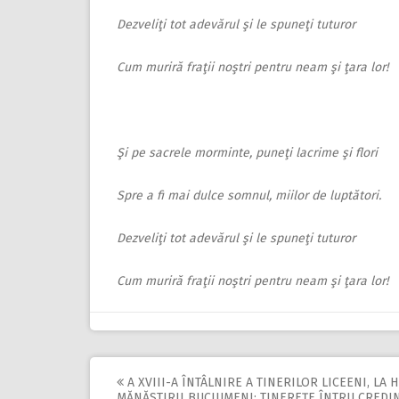
Dezveliţi tot adevărul şi le spuneţi tuturor
Cum muriră fraţii noştri pentru neam şi ţara lor!
Şi pe sacrele morminte, puneţi lacrime şi flori
Spre a fi mai dulce somnul, miilor de luptători.
Dezveliţi tot adevărul şi le spuneţi tuturor
Cum muriră fraţii noştri pentru neam şi ţara lor!
A XVIII-A ÎNTÂLNIRE A TINERILOR LICEENI, LA
MĂNĂSTIRII BUCIUMENI: TINEREŢE ÎNTRU CREDI