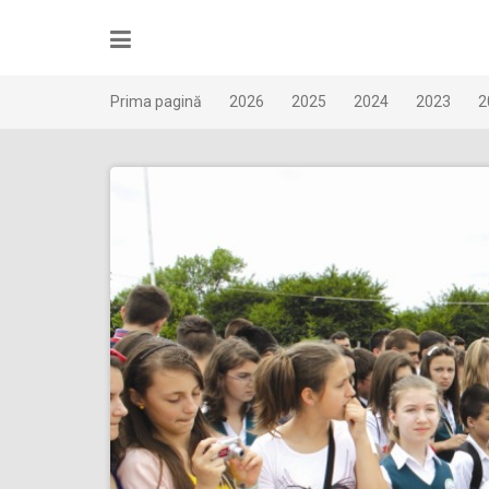
Skip
to
content
Prima pagină
2026
2025
2024
2023
2