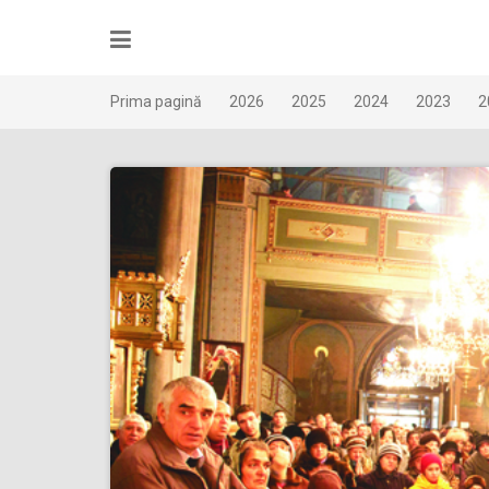
Skip
to
content
Prima pagină
2026
2025
2024
2023
2