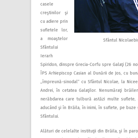
casele
creştinilor şi
cu adiere prin
sufletele lor,
a moaştelor
Sfântul Nicolaebi
Sfântului
Ierarh
Spiridon, dinspre Grecia-Corfu spre Galaţi (26 n
ÎPS Arhiepiscop Casian al Dunării de Jos, cu bună
„împreună-sinodal” cu Sfântul Nicolae, la Niceea
Andrei, în cetatea Galaţilor. Nenumăraţi brăilen
nerăbdarea care tulbură astăzi multe suflete, 
aducând şi în Brăila, în inimi, în suflete, pe buze
Sfântului.
Alături de celelalte instituţii din Brăila, şi în p