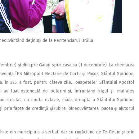
necuvântând deţinuţii de la Penitenciarul Brăila
oiembrie) şi dinspre Galaţi spre casa sa (1 decembrie). La chemarea
voinţa ÎPS Mitropolit Nectarie de Corfu şi Paxos, Sfântul Spiridon,
, în 325, a fost, pentru câteva zile, „oaspetele” Sfântului Apostol
i au luat osteneală de pelerini şi, înfruntând frigul şi, mai ales
au sărutat, cu multă evlavie, mâna dreaptă a Sfântului Spiridon,
 şi prin fapte de credinţă şi iubire, binecuvântarea, pacea şi ajutorul
arohiile din municipiu s-a serbat, dar cu rugăciune de Te-Deum şi prin