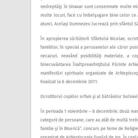
nedreptăţi; în Sinaxar sunt consemnate multe minu
multe locuri, face cu îmbelşugare bine celor ce au
atunci, Acelaşi Dumnezeu lucrează prin sfântul S
În apropierea sărbătorii Sfântului Nicolae, ocroti
familiilor, în special a persoanelor ale căror pos
necazuri, neavând posibilităţi materiale, a cop
binecuvântarea Înaltpreasfinţitului Părinte Ar
manifestări spirituale organizate de Arhiepisco
finalizat la 6 decembrie 2011.
Ocrotitorul copiilor orfani şi al bătrânilor bolnavi
În perioada 1 noiembrie – 6 decembrie, două mari 
categorii de persoane, care au atât de multă trebu
familie şi în Biserică”, concurs pe teme de Religie,
organizat de Arhiepiscopia Dunării de Jos, în conl