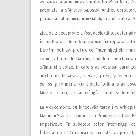
evocarea şi pomenirea făuritorilor Marii Uniri, Z
naţionale, a Sfântului Apostol Andrei, ocrotito
particular, al municipiului Galaţi, oraşul-frate al Br
Ziua de 2 decembrie a fost dedicată tot celor afla
în multiple acţiuni filantropice îndreptate către
bătrâni, bolnavi şi către cei întemniţaţi din muni
copii, azilurile de bătrâni, spitalele, penitenci
Sfântului Nicolae, în care s-au revărsat darul „c
iubitorilor de săraci şi necăjiţi, preoţi şi binecred
de Jos şi Primăria Municipiului Brăila, s-au dove
Mirelor Lichiei, care au mângâiat mii de suflete înt
La 4 decembrie, cu binecuvân-tarea ÎPS Arhiepisc
Mai întâi Sfântul a poposit la Penitenciarul din B
împărăteşti, în sufletele celor întemniţaţi, d
Întâistătătorul Arhiepiscopiei noastre a apreciat, 