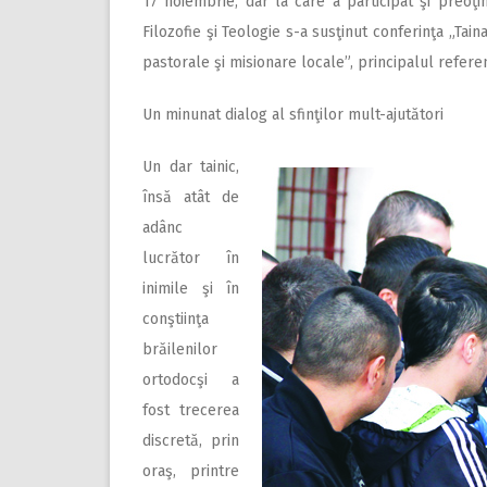
17 noiembrie, dar la care a participat şi preoţim
Filozofie şi Teologie s-a susţinut conferinţa „Tain
pastorale şi misionare locale”, principalul referent
Un minunat dialog al sfinţilor mult-ajutători
Un dar tainic,
însă atât de
adânc
lucrător în
inimile şi în
conştiinţa
brăilenilor
ortodocşi a
fost trecerea
discretă, prin
oraş, printre