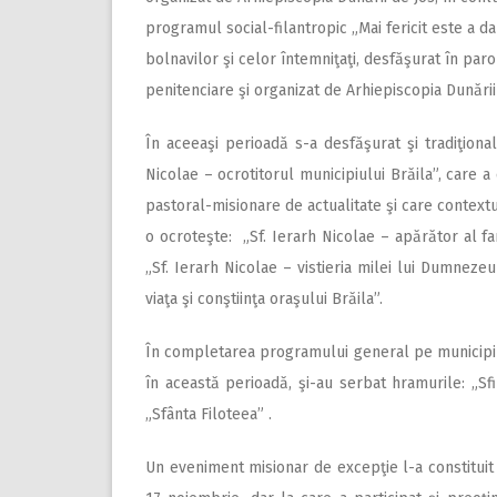
programul social-filantropic „Mai fericit este a da 
bolnavilor şi celor întemniţaţi, desfăşurat în paroh
penitenciare şi organizat de Arhiepiscopia Dunării
În aceeaşi perioadă s-a desfăşurat şi tradiţiona
Nicolae – ocrotitorul municipiului Brăila”, care a
pastoral-misionare de actualitate şi care contextu
o ocroteşte: „Sf. Ierarh Nicolae – apărător al fam
„Sf. Ierarh Nicolae – vistieria milei lui Dumnezeu
viaţa şi conştiinţa oraşului Brăila”.
În completarea programului general pe municipiu 
în această perioadă, şi-au serbat hramurile: „Sfin
„Sfânta Filoteea” .
Un eveniment misionar de excepţie l-a constituit 