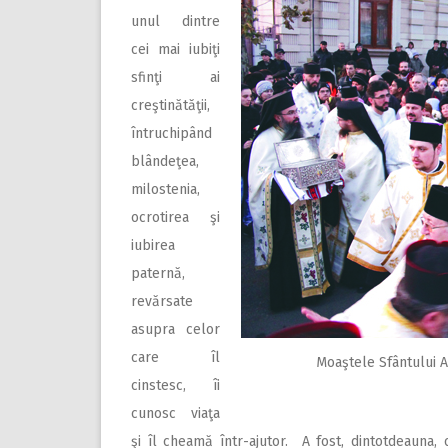
unul dintre
cei mai iubiţi
sfinţi ai
creştinătăţii,
întruchipând
blândeţea,
milostenia,
ocrotirea şi
iubirea
paternă,
revărsate
asupra celor
care îl
Moaştele Sfântului An
cinstesc, îi
cunosc viaţa
şi îl cheamă într-ajutor. A fost, dintotdeauna, o