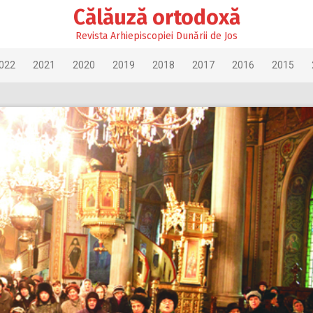
Călăuză ortodoxă
Revista Arhiepiscopiei Dunării de Jos
022
2021
2020
2019
2018
2017
2016
2015