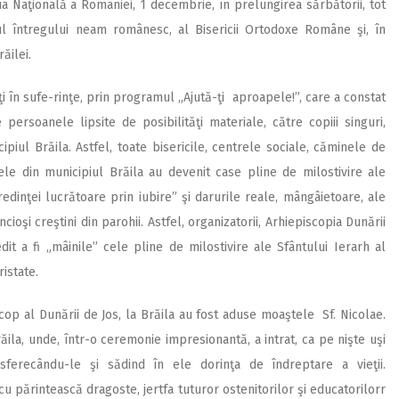
iua Naţională a României, 1 decembrie, în prelungirea sărbătorii, tot
rul întregului neam românesc, al Bisericii Ortodoxe Române şi, în
ăilei.
ţi în sufe-rinţe, prin programul „Ajută-ţi aproapele!”, care a constat
 persoanele lipsite de posibilităţi materiale, către copiii singuri,
cipiul Brăila. Astfel, toate bisericile, centrele sociale, căminele de
arele din municipiul Brăila au devenit case pline de milostivire ale
redinţei lucrătoare prin iubire” şi darurile reale, mângâietoare, ale
incioşi creştini din parohii. Astfel, organizatorii, Arhiepiscopia Dunării
dit a fi „mâinile” cele pline de milostivire ale Sfântului Ierarh al
ristate.
op al Dunării de Jos, la Brăila au fost aduse moaştele Sf. Nicolae.
răila, unde, într-o ceremonie impresionantă, a intrat, ca pe nişte uşi
esferecându-le şi sădind în ele dorinţa de îndreptare a vieţii.
cu părintească dragoste, jertfa tuturor ostenitorilor şi educatorilorr