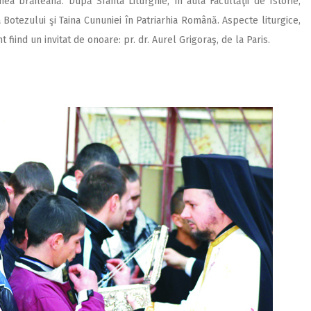
ea brăileană. După Sfânta Liturghie, în aula Facultăţii de Istorie,
a Botezului şi Taina Cununiei în Patriarhia Română. Aspecte liturgice,
 fiind un invitat de onoare: pr. dr. Aurel Grigoraş, de la Paris.