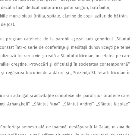
decât a lua”, dedicat ajutorării copiilor singuri, bătrânilor,
iile municipiului Brăila, spitale, cămine de copii, aziluri de bătrâni,
 de Jos).
lul program catehetic de la parohii, aşezat sub genericul „Sfântul
 constat într-o serie de conferinţe şi meditaţii duhovniceşti pe teme
alizează lucrarea vie şi reală a Sfântului Nicolae, în cetatea pe care
iliei creştine. Provocări şi dificultăţi în societatea contemporană”,
 şi regăsirea bucuriei de a dărui” şi „Prezenţa Sf. Ierarh Nicolae în
s-au adăugat şi activităţile complexe ale parohiilor brăilene care,
ţii Arhangheli”, „Sfântul Mina”, „Sfântul Andrei”, „Sfântul Nicolae”,
Conferinţa semestrială de toamnă, desfăşurată la Galaţi, în ziua de