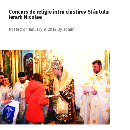
2018
Concurs de religie întru cinstirea Sfântului
2017
Ierarh Nicolae
2016
Posted on
January 9, 2012
By
admin
2015
2014
2013
2012
2011
2010
2009