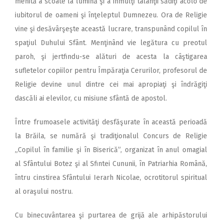
menită a scoate la lumină şi a înmulţi talanţii sădiţi acolo de
iubitorul de oameni şi înţeleptul Dumnezeu. Ora de Religie
vine şi desăvârşeşte această lucrare, transpunând copilul în
spaţiul Duhului Sfânt. Menţinând vie legătura cu preotul
paroh, şi jertfindu-se alături de acesta la câştigarea
sufletelor copiilor pentru Împăraţia Cerurilor, profesorul de
Religie devine unul dintre cei mai apropiaţi şi îndrăgiţi
dascăli ai elevilor, cu misiune sfântă de apostol.
Între frumoasele activităţi desfăşurate în această perioadă
la Brăila, se numără şi tradiţionalul Concurs de Religie
„Copilul în familie şi în Biserică”, organizat în anul omagial
al Sfântului Botez şi al Sfintei Cununii, în Patriarhia Română,
întru cinstirea Sfântului Ierarh Nicolae, ocrotitorul spiritual
al oraşului nostru.
Cu binecuvântarea şi purtarea de grijă ale arhipăstorului