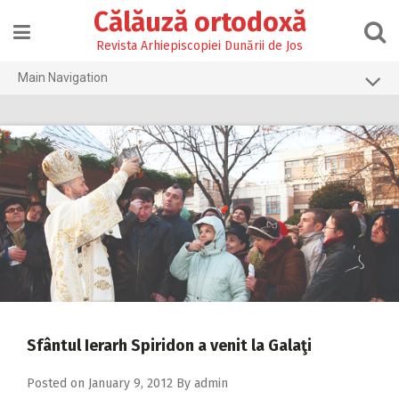
Skip
Călăuză ortodoxă
to
content
Revista Arhiepiscopiei Dunării de Jos
Main Navigation
Prima pagină
2026
2025
2024
2023
2022
2021
2020
Sfântul Ierarh Spiridon a venit la Galaţi
2019
Posted on
January 9, 2012
By
admin