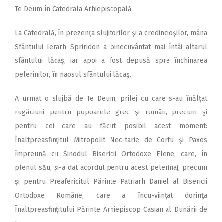
Te Deum în Catedrala Arhiepiscopală
La Catedrală, în prezenţa slujitorilor şi a credincioşilor, mâna
Sfântului Ierarh Spriridon a binecuvântat mai întâi altarul
sfântului lăcaş, iar apoi a fost depusă spre închinarea
pelerinilor, în naosul sfântului lăcaş.
A urmat o slujbă de Te Deum, prilej cu care s-au înălţat
rugăciuni pentru popoarele grec şi român, precum şi
pentru cei care au făcut posibil acest moment:
Înaltpreasfinţitul Mitropolit Nec-tarie de Corfu şi Paxos
împreună cu Sinodul Bisericii Ortodoxe Elene, care, în
plenul său, şi-a dat acordul pentru acest pelerinaj, precum
şi pentru Preafericitul Părinte Patriarh Daniel al Bisericii
Ortodoxe Române, care a încu-viinţat dorinţa
Înaltpreasfinţitului Părinte Arhiepiscop Casian al Dunării de