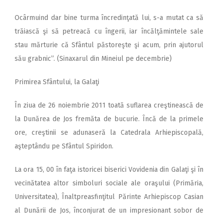
Ocârmuind dar bine turma încredinţată lui, s-a mutat ca să
trăiască şi să petreacă cu îngerii, iar încălţămintele sale
stau mărturie că Sfântul păstoreşte şi acum, prin ajutorul
său grabnic”. (Sinaxarul din Mineiul pe decembrie)
Primirea Sfântului, la Galaţi
În ziua de 26 noiembrie 2011 toată suflarea creştinească de
la Dunărea de Jos fremăta de bucurie. Încă de la primele
ore, creştinii se adunaseră la Catedrala Arhiepiscopală,
aşteptându pe Sfântul Spiridon.
La ora 15, 00 în faţa istoricei biserici Vovidenia din Galaţi şi în
vecinătatea altor simboluri sociale ale oraşului (Primăria,
Universitatea), Înaltpreasfinţitul Părinte Arhiepiscop Casian
al Dunării de Jos, înconjurat de un impresionant sobor de