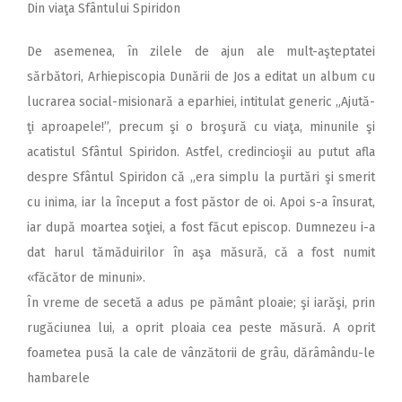
Din viaţa Sfântului Spiridon
De asemenea, în zilele de ajun ale mult-aşteptatei
sărbători, Arhiepiscopia Dunării de Jos a editat un album cu
lucrarea social-misionară a eparhiei, intitulat generic „Ajută-
ţi aproapele!”, precum şi o broşură cu viaţa, minunile şi
acatistul Sfântul Spiridon. Astfel, credincioşii au putut afla
despre Sfântul Spiridon că „era simplu la purtări şi smerit
cu inima, iar la început a fost păstor de oi. Apoi s-a însurat,
iar după moartea soţiei, a fost făcut episcop. Dumnezeu i-a
dat harul tămăduirilor în aşa măsură, că a fost numit
«făcător de minuni».
În vreme de secetă a adus pe pământ ploaie; şi iarăşi, prin
rugăciunea lui, a oprit ploaia cea peste măsură. A oprit
foametea pusă la cale de vânzătorii de grâu, dărâmându-le
hambarele