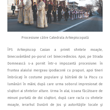
Procesiune către Catedrala Arhiepiscopală
ÎPS Arhiepiscop Casian a primit sfintele moaşte,
binecuvântând po-porul cel binecredincios. Apoi, pe Strada
Domnească s-a pornit într-o impozantă procesiune: în
fruntea alaiului mergeau ipodiaconii cu prapuri, apoi tineri
îmbrăcaţi în costume populare şi bătrânii de la Piscu cu
lumânări în mâini, după care urma soborul impresionat de
slujitori ai sfintelor altare. Urma în alai, icoana făcătoare de
minuni purtată de doi slujitori, după care racla cu sfintele
moaşte, ierarhul Dunării de Jos şi autorităţile locale şi