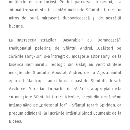
mulţimile de credincioşi. Pe tot parcursul traseului, s-a
intonat troparul şi alte cântări închinate Sfântului Ierarh, în
miros de bună mireasmă duhovnicească şi de negrăită
bucurie.
La intersecţia străzilor ,,Basarabiei” cu ,,Domnească”,
tradiţionalul pelerinaj de Sfântul Andrei, „Călători pe
cărările sfinţi-lor” s-a întregit cu moaştele altor sfinţi: de la
biserica Seminarului Teologic din Galaţi au venit sfintele
moaşte ale Sfântului Apostol Andrei; de la Aşezământul
eparhial filantropic au coborât moaştele Sfântului Ierarh
Vasile cel Mare, iar din partea de răsărit s-a apropiat racla
cu moaştele Sfântului Ierarh Nicolae, aceşti din urmă sfinţi
întâmpinând pe „prietenul lor” – Sfântul Ierarh Spiridon, ca
precum odinioară, la lucrările Întâiului Sinod Ecumenic de la
Niceea.