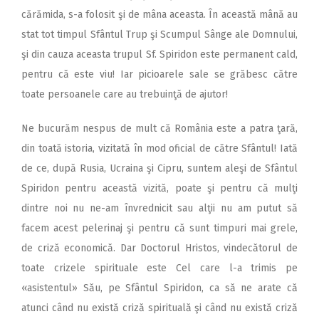
cărămida, s-a folosit şi de mâna aceasta. În această mână au
stat tot timpul Sfântul Trup şi Scumpul Sânge ale Domnului,
şi din cauza aceasta trupul Sf. Spiridon este permanent cald,
pentru că este viu! Iar picioarele sale se grăbesc către
toate persoanele care au trebuinţă de ajutor!
Ne bucurăm nespus de mult că România este a patra ţară,
din toată istoria, vizitată în mod oficial de către Sfântul! Iată
de ce, după Rusia, Ucraina şi Cipru, suntem aleşi de Sfântul
Spiridon pentru această vizită, poate şi pentru că mulţi
dintre noi nu ne-am învrednicit sau alţii nu am putut să
facem acest pelerinaj şi pentru că sunt timpuri mai grele,
de criză economică. Dar Doctorul Hristos, vindecătorul de
toate crizele spirituale este Cel care l-a trimis pe
«asistentul» Său, pe Sfântul Spiridon, ca să ne arate că
atunci când nu există criză spirituală şi când nu există criză