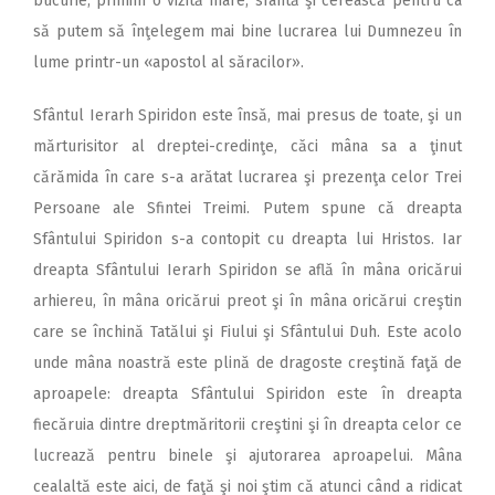
bucurie, primim o vizită mare, sfântă şi cerească pentru ca
să putem să înţelegem mai bine lucrarea lui Dumnezeu în
lume printr-un «apostol al săracilor».
Sfântul Ierarh Spiridon este însă, mai presus de toate, şi un
mărturisitor al dreptei-credinţe, căci mâna sa a ţinut
cărămida în care s-a arătat lucrarea şi prezenţa celor Trei
Persoane ale Sfintei Treimi. Putem spune că dreapta
Sfântului Spiridon s-a contopit cu dreapta lui Hristos. Iar
dreapta Sfântului Ierarh Spiridon se află în mâna oricărui
arhiereu, în mâna oricărui preot şi în mâna oricărui creştin
care se închină Tatălui şi Fiului şi Sfântului Duh. Este acolo
unde mâna noastră este plină de dragoste creştină faţă de
aproapele: dreapta Sfântului Spiridon este în dreapta
fiecăruia dintre dreptmăritorii creştini şi în dreapta celor ce
lucrează pentru binele şi ajutorarea aproapelui. Mâna
cealaltă este aici, de faţă şi noi ştim că atunci când a ridicat