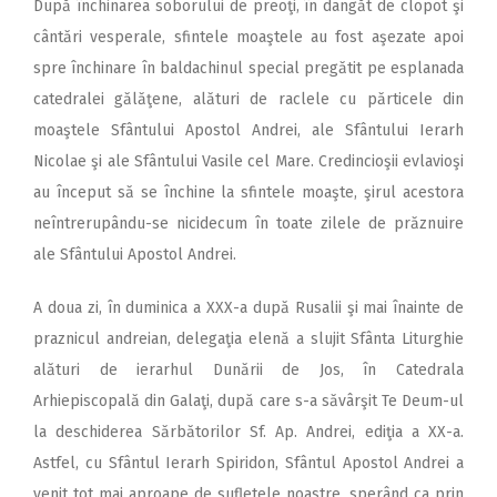
După închinarea soborului de preoţi, în dangăt de clopot şi
cântări vesperale, sfintele moaştele au fost aşezate apoi
spre închinare în baldachinul special pregătit pe esplanada
catedralei gălăţene, alături de raclele cu părticele din
moaştele Sfântului Apostol Andrei, ale Sfântului Ierarh
Nicolae şi ale Sfântului Vasile cel Mare. Credincioşii evlavioşi
au început să se închine la sfintele moaşte, şirul acestora
neîntrerupându-se nicidecum în toate zilele de prăznuire
ale Sfântului Apostol Andrei.
A doua zi, în duminica a XXX-a după Rusalii şi mai înainte de
praznicul andreian, delegaţia elenă a slujit Sfânta Liturghie
alături de ierarhul Dunării de Jos, în Catedrala
Arhiepiscopală din Galaţi, după care s-a săvârşit Te Deum-ul
la deschiderea Sărbătorilor Sf. Ap. Andrei, ediţia a XX-a.
Astfel, cu Sfântul Ierarh Spiridon, Sfântul Apostol Andrei a
venit tot mai aproape de sufletele noastre, sperând ca prin