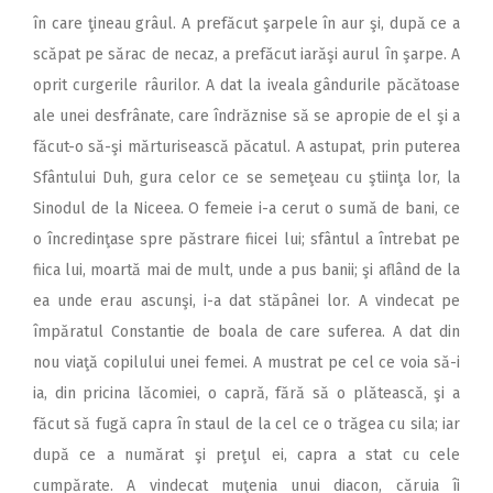
în care ţineau grâul. A prefăcut şarpele în aur şi, după ce a
scăpat pe sărac de necaz, a prefăcut iarăşi aurul în şarpe. A
oprit curgerile râurilor. A dat la iveala gândurile păcătoase
ale unei desfrânate, care îndrăznise să se apropie de el şi a
făcut-o să-şi mărturisească păcatul. A astupat, prin puterea
Sfântului Duh, gura celor ce se semeţeau cu ştiinţa lor, la
Sinodul de la Niceea. O femeie i-a cerut o sumă de bani, ce
o încredinţase spre păstrare fiicei lui; sfântul a întrebat pe
fiica lui, moartă mai de mult, unde a pus banii; şi aflând de la
ea unde erau ascunşi, i-a dat stăpânei lor. A vindecat pe
împăratul Constantie de boala de care suferea. A dat din
nou viaţă copilului unei femei. A mustrat pe cel ce voia să-i
ia, din pricina lăcomiei, o capră, fără să o plătească, şi a
făcut să fugă capra în staul de la cel ce o trăgea cu sila; iar
după ce a numărat şi preţul ei, capra a stat cu cele
cumpărate. A vindecat muţenia unui diacon, căruia îi