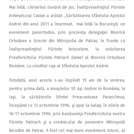
Mai întâi, chiriarhul Dunării de Jos, Înaltpreasfinţitul Părinte
Arhiepiscop Casian a arătat: „Sărbătoarea Sfântului Apostol
Andrei din anul 2011 a însemnat, mai întâi la Bucureşti, un
eveniment panortodox, prin prezenţa delegaţiei Bisericii
Ortodoxe a Greciei din Mitropolia de Patras, în frunte cu
Înaltpreasfinţitul Părinte Hrisostom, la solicitarea
Preafericitului Părinte Patriarh Daniel al Bisericii Ortodoxe
Române, cu cinstitul cap al Sfântului Apostol Andrei.
Totodată, anul acesta s-au împlinit 15 ani de la venirea,
pentru prima dată, a moaştelor Sf. Ap. Andrei în România, la
Iaşi, la sărbătorile Sfintei Preacuvioase Parascheva,
începând cu 12 octombrie 1996, şi apoi la Galaţi, în zilele de
16-17 octombrie 1996, prin bunăvoinţa Preafericitului nostru
Părinte Patriarh şi a vrednicului de pomenire Mitropolit
Nicodim de Patras. A fost cel mai mare eveniment, istoric, al