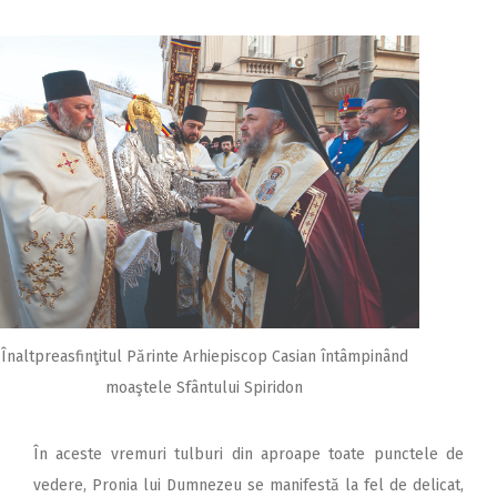
2018
2017
2016
2015
2014
2013
2012
2011
2010
Înaltpreasfinţitul Părinte Arhiepiscop Casian întâmpinând
2009
moaştele Sfântului Spiridon
În aceste vremuri tulburi din aproape toate punctele de
vedere, Pronia lui Dumnezeu se manifestă la fel de delicat,