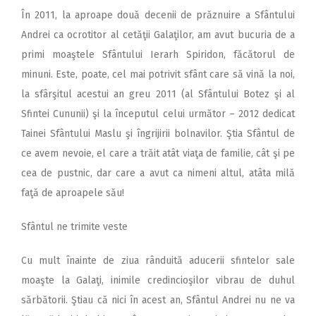
În 2011, la aproape două decenii de prăznuire a Sfântului
Andrei ca ocrotitor al cetăţii Galaţilor, am avut bucuria de a
primi moaştele Sfântului Ierarh Spiridon, făcătorul de
minuni. Este, poate, cel mai potrivit sfânt care să vină la noi,
la sfârşitul acestui an greu 2011 (al Sfântului Botez şi al
Sfintei Cununii) şi la începutul celui următor – 2012 dedicat
Tainei Sfântului Maslu şi îngrijirii bolnavilor. Ştia Sfântul de
ce avem nevoie, el care a trăit atât viaţa de familie, cât şi pe
cea de pustnic, dar care a avut ca nimeni altul, atâta milă
faţă de aproapele său!
Sfântul ne trimite veste
Cu mult înainte de ziua rânduită aducerii sfintelor sale
moaşte la Galaţi, inimile credincioşilor vibrau de duhul
sărbătorii. Ştiau că nici în acest an, Sfântul Andrei nu ne va