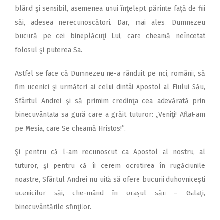
blând şi sensibil, asemenea unui înţelept părinte faţă de fiii
săi, adesea nerecunoscători. Dar, mai ales, Dumnezeu
bucură pe cei bineplăcuţi Lui, care cheamă neîncetat
folosul şi puterea Sa.
Astfel se face că Dumnezeu ne-a rânduit pe noi, românii, să
fim ucenici şi următori ai celui dintâi Apostol al Fiului Său,
Sfântul Andrei şi să primim credinţa cea adevărată prin
binecuvântata sa gură care a grăit tuturor: „Veniţi! Aflat-am
pe Mesia, care Se cheamă Hristos!”.
Şi pentru că l-am recunoscut ca Apostol al nostru, al
tuturor, şi pentru că îi cerem ocrotirea în rugăciunile
noastre, Sfântul Andrei nu uită să ofere bucurii duhovniceşti
ucenicilor săi, che-mând în oraşul său – Galaţi,
binecuvântările sfinţilor.