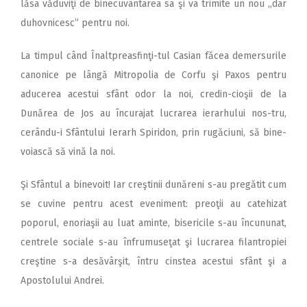
lăsa văduviţi de binecuvântarea sa şi va trimite un nou „dar
duhovnicesc” pentru noi.
La timpul când Înaltpreasfinţi-tul Casian făcea demersurile
canonice pe lângă Mitropolia de Corfu şi Paxos pentru
aducerea acestui sfânt odor la noi, credin-cioşii de la
Dunărea de Jos au încurajat lucrarea ierarhului nos-tru,
cerându-i Sfântului Ierarh Spiridon, prin rugăciuni, să bine-
voiască să vină la noi.
Şi Sfântul a binevoit! Iar creştinii dunăreni s-au pregătit cum
se cuvine pentru acest eveniment: preoţii au catehizat
poporul, enoriaşii au luat aminte, bisericile s-au încununat,
centrele sociale s-au înfrumuseţat şi lucrarea filantropiei
creştine s-a desăvârşit, întru cinstea acestui sfânt şi a
Apostolului Andrei.