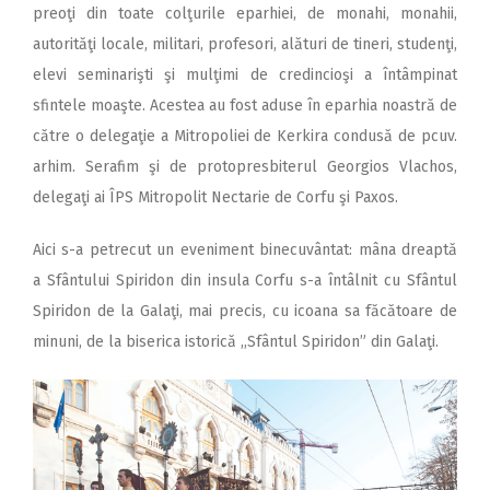
preoţi din toate colţurile eparhiei, de monahi, monahii,
autorităţi locale, militari, profesori, alături de tineri, studenţi,
elevi seminarişti şi mulţimi de credincioşi a întâmpinat
sfintele moaşte. Acestea au fost aduse în eparhia noastră de
către o delegaţie a Mitropoliei de Kerkira condusă de pcuv.
arhim. Serafim şi de protopresbiterul Georgios Vlachos,
delegaţi ai ÎPS Mitropolit Nectarie de Corfu şi Paxos.
Aici s-a petrecut un eveniment binecuvântat: mâna dreaptă
a Sfântului Spiridon din insula Corfu s-a întâlnit cu Sfântul
Spiridon de la Galaţi, mai precis, cu icoana sa făcătoare de
minuni, de la biserica istorică ,,Sfântul Spiridon” din Galaţi.