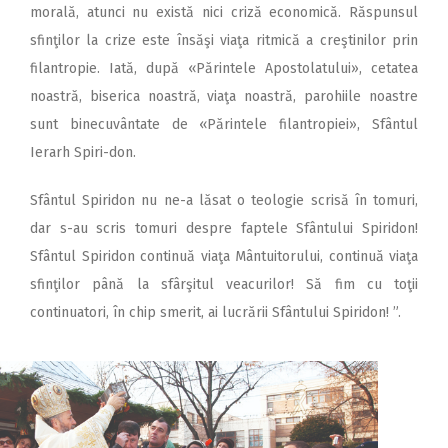
morală, atunci nu există nici criză economică. Răspunsul
sfinţilor la crize este însăşi viaţa ritmică a creştinilor prin
filantropie. Iată, după «Părintele Apostolatului», cetatea
noastră, biserica noastră, viaţa noastră, parohiile noastre
sunt binecuvântate de «Părintele filantropiei», Sfântul
Ierarh Spiri-don.
Sfântul Spiridon nu ne-a lăsat o teologie scrisă în tomuri,
dar s-au scris tomuri despre faptele Sfântului Spiridon!
Sfântul Spiridon continuă viaţa Mântuitorului, continuă viaţa
sfinţilor până la sfârşitul veacurilor! Să fim cu toţii
continuatori, în chip smerit, ai lucrării Sfântului Spiridon! ”.