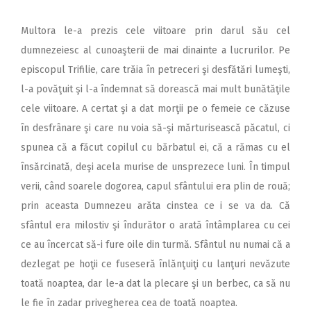
Multora le-a prezis cele viitoare prin darul său cel
dumnezeiesc al cunoaşterii de mai dinainte a lucrurilor. Pe
episcopul Trifilie, care trăia în petreceri şi desfătări lumeşti,
l-a povăţuit şi l-a îndemnat să dorească mai mult bunătăţile
cele viitoare. A certat şi a dat morţii pe o femeie ce căzuse
în desfrânare şi care nu voia să-şi mărturisească păcatul, ci
spunea că a făcut copilul cu bărbatul ei, că a rămas cu el
însărcinată, deşi acela murise de unsprezece luni. În timpul
verii, când soarele dogorea, capul sfântului era plin de rouă;
prin aceasta Dumnezeu arăta cinstea ce i se va da. Că
sfântul era milostiv şi îndurător o arată întâmplarea cu cei
ce au încercat să-i fure oile din turmă. Sfântul nu numai că a
dezlegat pe hoţii ce fuseseră înlănţuiţi cu lanţuri nevăzute
toată noaptea, dar le-a dat la plecare şi un berbec, ca să nu
le fie în zadar privegherea cea de toată noaptea.