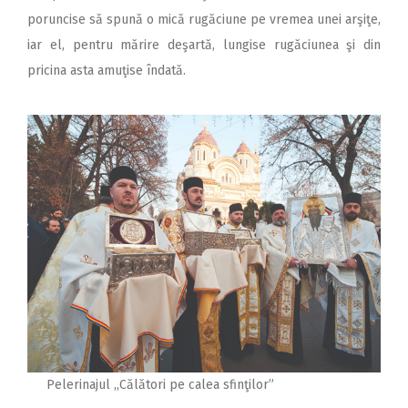
poruncise să spună o mică rugăciune pe vremea unei arşiţe,
iar el, pentru mărire deşartă, lungise rugăciunea şi din
pricina asta amuţise îndată.
Pelerinajul ,,Călători pe calea sfinţilor”