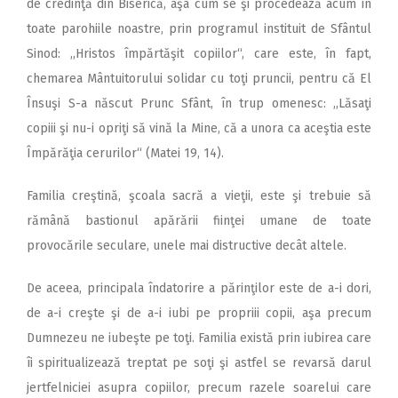
de credinţă din Biserică, aşa cum se şi procedează acum în
toate parohiile noastre, prin programul instituit de Sfântul
Sinod: ,,Hristos împărtăşit copiilor“, care este, în fapt,
chemarea Mântuitorului solidar cu toţi pruncii, pentru că El
Însuşi S-a născut Prunc Sfânt, în trup omenesc: ,,Lăsaţi
copiii şi nu-i opriţi să vină la Mine, că a unora ca aceştia este
Împărăţia cerurilor“ (Matei 19, 14).
Familia creştină, şcoala sacră a vieţii, este şi trebuie să
rămână bastionul apărării fiinţei umane de toate
provocările seculare, unele mai distructive decât altele.
De aceea, principala îndatorire a părinţilor este de a-i dori,
de a-i creşte şi de a-i iubi pe propriii copii, aşa precum
Dumnezeu ne iubeşte pe toţi. Familia există prin iubirea care
îi spiritualizează treptat pe soţi şi astfel se revarsă darul
jertfelniciei asupra copiilor, precum razele soarelui care