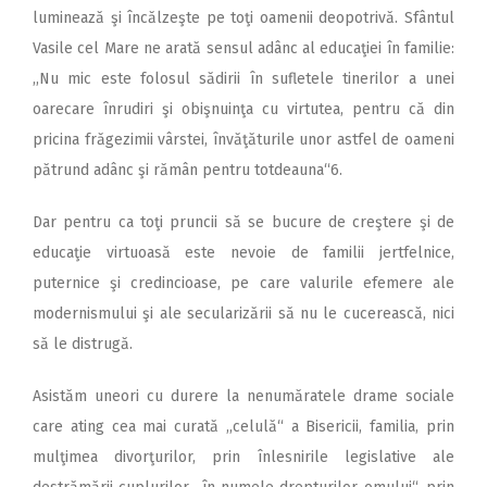
luminează şi încălzeşte pe toţi oamenii deopotrivă. Sfântul
Vasile cel Mare ne arată sensul adânc al educaţiei în familie:
,,Nu mic este folosul sădirii în sufletele tinerilor a unei
oarecare înrudiri şi obişnuinţa cu virtutea, pentru că din
pricina frăgezimii vârstei, învăţăturile unor astfel de oameni
pătrund adânc şi rămân pentru totdeauna“6.
Dar pentru ca toţi pruncii să se bucure de creştere şi de
educaţie virtuoasă este nevoie de familii jertfelnice,
puternice şi credincioase, pe care valurile efemere ale
modernismului şi ale secularizării să nu le cucerească, nici
să le distrugă.
Asistăm uneori cu durere la nenumăratele drame sociale
care ating cea mai curată ,,celulă“ a Bisericii, familia, prin
mulţimea divorţurilor, prin înlesnirile legislative ale