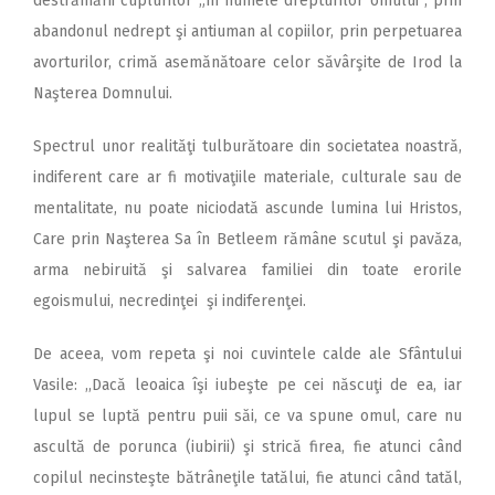
destrămării cuplurilor „în numele drepturilor omului“, prin
abandonul nedrept şi antiuman al copiilor, prin perpetuarea
avorturilor, crimă asemănătoare celor săvârşite de Irod la
Naşterea Domnului.
Spectrul unor realităţi tulburătoare din societatea noastră,
indiferent care ar fi motivaţiile materiale, culturale sau de
mentalitate, nu poate niciodată ascunde lumina lui Hristos,
Care prin Naşterea Sa în Betleem rămâne scutul şi pavăza,
arma nebiruită şi salvarea familiei din toate erorile
egoismului, necredinţei şi indiferenţei.
De aceea, vom repeta şi noi cuvintele calde ale Sfântului
Vasile: ,,Dacă leoaica îşi iubeşte pe cei născuţi de ea, iar
lupul se luptă pentru puii săi, ce va spune omul, care nu
ascultă de porunca (iubirii) şi strică firea, fie atunci când
copilul necinsteşte bătrâneţile tatălui, fie atunci când tatăl,