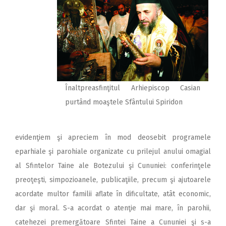
Înaltpreasfinţitul Arhiepiscop Casian
purtând moaştele Sfântului Spiridon
evidenţiem şi apreciem în mod deosebit programele
eparhiale şi parohiale organizate cu prilejul anului omagial
al Sfintelor Taine ale Botezului şi Cununiei: conferinţele
preoţeşti, simpozioanele, publicaţiile, precum şi ajutoarele
acordate multor familii aflate în dificultate, atât economic,
dar şi moral. S-a acordat o atenţie mai mare, în parohii,
catehezei premergătoare Sfintei Taine a Cununiei şi s-a