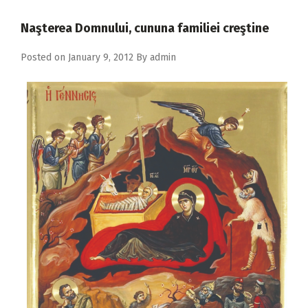
2018
Naşterea Domnului, cununa familiei creştine
2017
Posted on
January 9, 2012
By
admin
2016
2015
2014
2013
2012
2011
2010
2009