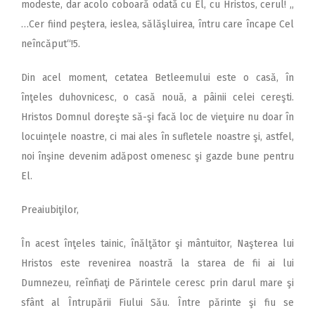
modeste, dar acolo coboară odată cu El, cu Hristos, cerul! ,,
…Cer fiind peştera, ieslea, sălăşluirea, întru care încape Cel
neîncăput“!5.
Din acel moment, cetatea Betleemului este o casă, în
înţeles duhovnicesc, o casă nouă, a pâinii celei cereşti.
Hristos Domnul doreşte să-şi facă loc de vieţuire nu doar în
locuinţele noastre, ci mai ales în sufletele noastre şi, astfel,
noi înşine devenim adăpost omenesc şi gazde bune pentru
El.
Preaiubiţilor,
În acest înţeles tainic, înălţător şi mântuitor, Naşterea lui
Hristos este revenirea noastră la starea de fii ai lui
Dumnezeu, reînfiaţi de Părintele ceresc prin darul mare şi
sfânt al Întrupării Fiului Său. Între părinte şi fiu se