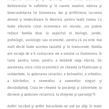
Betleemului în sufletele şi în casele noastre, iubirea şi
binecuvântarea lui Dumnezeu, dar şi jertfelnicia, lucrarea
demnă şi vindecătoare în Biserică, pentru toată lumea. Cu
toate efectele crizei economice ori morale, ,,nu putem
reduce familia doar la aspectul ei biologic, juridic,
psihologic, sociologic sau economic, pentru că ea este mai
mult decât toate acestea laolaltă şi le transcende. Familia
are vocaţia de a fi conlucrare vie a omului cu Dumnezeu, în
lume pentru lume, pentru a dobândi viaţa eternă. De
asemenea, orice criză economică ne cheamă la filantropie şi
solidaritate, la ajutorarea săracilor, a bolnavilor, a orfanilor,
a bătrânilor, a semenilor, a oamenilor singuri şi
deznădăjduiţi. Criza ne cheamă la pocăinţă şi sobrietate, la
dărnicie şi ajutorare reciprocă, la sfinţenie şi speranţă“9.
Astfel lucrând şi astfel bucurându-ne unii pe alţii, în toate