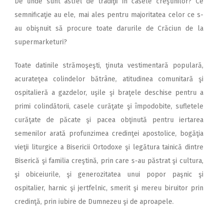
De unde sunt astfel de tradiţii în casele creştinilor? Ce
semnificaţie au ele, mai ales pentru majoritatea celor ce s-
au obişnuit să procure toate darurile de Crăciun de la
supermarketuri?
Toate datinile strămoşeşti, ţinuta vestimentară populară,
acurateţea colindelor bătrâne, atitudinea comunitară şi
ospitalieră a gazdelor, uşile şi braţele deschise pentru a
primi colindătorii, casele curăţate şi împodobite, sufletele
curăţate de păcate şi pacea obţinută pentru iertarea
semenilor arată profunzimea credinţei apostolice, bogăţia
vieţii liturgice a Bisericii Ortodoxe şi legătura tainică dintre
Biserică şi familia creştină, prin care s-au păstrat şi cultura,
şi obiceiurile, şi generozitatea unui popor paşnic şi
ospitalier, harnic şi jertfelnic, smerit şi mereu biruitor prin
credinţă, prin iubire de Dumnezeu şi de aproapele.