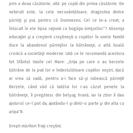
prin a doua căsătorie, uită pe copiii din prima căsătorie. De
nebiruit este, la cele necuvântătoare, dragostea dintre
părinţi şi pui, pentru că Dumnezeu, Cel ce le-a creat, a
înlocuit în ele lipsa raţiunii cu bogăţia simţurilor.“7 Absenţa
educaţiei şi a creşterii creştineşti a copiilor în unele familii
duce la abandonul părinţilor la bătrâneţe, o altă boală
cronică a societăţii moderne. Iată ce le recomandă acestora
tot Sfântul Vasile cel Mare: ,,Grija pe care o au berzele
bătrâne de la puii lor e îndestulătoare copiilor noştri, dacă
ar vrea să vadă, pentru a-i face să-şi iubească părinţii!
Berzele, când văd că tatălui lor i-au căzut penele la
bătrâneţe, îi pregătesc din belşug hrană, iar la zbor îi dau
ajutorul ce-l pot da, ajutându-l şi dintr-o parte şi din alta cu
aripa“8.
Drept-măritori fraţi creştini,