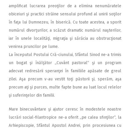
amplificat lucrarea preoţilor de a elimina nenumăratele
obiceiuri şi practici străine sensului profund al unirii soţilor
în faţa lui Dumnezeu, în biserică. Cu toate acestea, a sporit
numărul divorţurilor, a scăzut dramatic numărul naşterilor,
iar în unele localităţi, migraţia şi sărăcia au obstrucţionat
venirea pruncilor pe lume.
La începutul Postului Cră-ciunului, Sfântul Sinod ne-a trimis
un bogat şi înălţător ,,Cuvânt pastoral“ şi un program
adecvat redresării speranţei în familiile apăsate de greul
zilei. Aşa precum v-au vestit toţi păstorii şi, sperăm, aşa
precum aţi şi purces, multe fapte bune au luat locul relelor
şi suferinţelor din familii.
Mare binecuvântare şi ajutor ceresc în modestele noastre
lucrări social-filantropice ne-a oferit ,,pe calea sfinţilor“, la
Arhiepiscopie, Sfântul Apostol Andrei, prin procesiunea cu