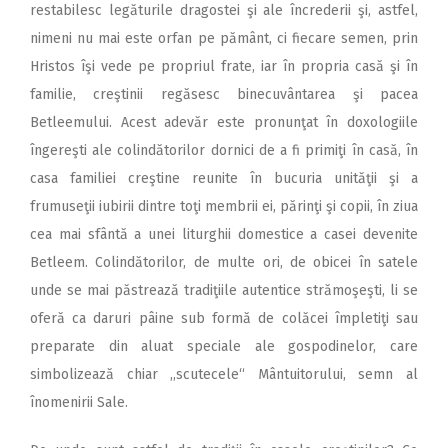
restabilesc legăturile dragostei şi ale încrederii şi, astfel,
nimeni nu mai este orfan pe pământ, ci fiecare semen, prin
Hristos îşi vede pe propriul frate, iar în propria casă şi în
familie, creştinii regăsesc binecuvântarea şi pacea
Betleemului. Acest adevăr este pronunţat în doxologiile
îngereşti ale colindătorilor dornici de a fi primiţi în casă, în
casa familiei creştine reunite în bucuria unităţii şi a
frumuseţii iubirii dintre toţi membrii ei, părinţi şi copii, în ziua
cea mai sfântă a unei liturghii domestice a casei devenite
Betleem. Colindătorilor, de multe ori, de obicei în satele
unde se mai păstrează tradiţiile autentice strămoşeşti, li se
oferă ca daruri pâine sub formă de colăcei împletiţi sau
preparate din aluat speciale ale gospodinelor, care
simbolizează chiar ,,scutecele“ Mântuitorului, semn al
înomenirii Sale.