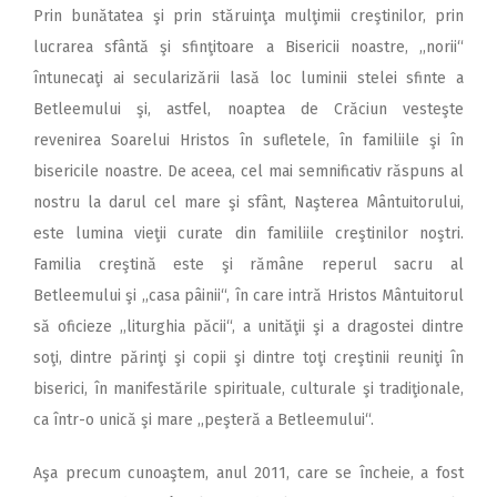
Prin bunătatea şi prin stăruinţa mulţimii creştinilor, prin
lucrarea sfântă şi sfinţitoare a Bisericii noastre, ,,norii“
întunecaţi ai secularizării lasă loc luminii stelei sfinte a
Betleemului şi, astfel, noaptea de Crăciun vesteşte
revenirea Soarelui Hristos în sufletele, în familiile şi în
bisericile noastre. De aceea, cel mai semnificativ răspuns al
nostru la darul cel mare şi sfânt, Naşterea Mântuitorului,
este lumina vieţii curate din familiile creştinilor noştri.
Familia creştină este şi rămâne reperul sacru al
Betleemului şi ,,casa pâinii“, în care intră Hristos Mântuitorul
să oficieze ,,liturghia păcii“, a unităţii şi a dragostei dintre
soţi, dintre părinţi şi copii şi dintre toţi creştinii reuniţi în
biserici, în manifestările spirituale, culturale şi tradiţionale,
ca într-o unică şi mare ,,peşteră a Betleemului“.
Aşa precum cunoaştem, anul 2011, care se încheie, a fost