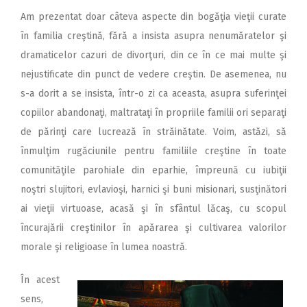
Am prezentat doar câteva aspecte din bogăţia vieţii curate
în familia creştină, fără a insista asupra nenumăratelor şi
dramaticelor cazuri de divorţuri, din ce în ce mai multe şi
nejustificate din punct de vedere creştin. De asemenea, nu
s-a dorit a se insista, într-o zi ca aceasta, asupra suferinţei
copiilor abandonaţi, maltrataţi în propriile familii ori separaţi
de părinţi care lucrează în străinătate. Voim, astăzi, să
înmulţim rugăciunile pentru familiile creştine în toate
comunităţile parohiale din eparhie, împreună cu iubiţii
noştri slujitori, evlavioşi, harnici şi buni misionari, susţinători
ai vieţii virtuoase, acasă şi în sfântul lăcaş, cu scopul
încurajării creştinilor în apărarea şi cultivarea valorilor
morale şi religioase în lumea noastră.
În acest
sens,