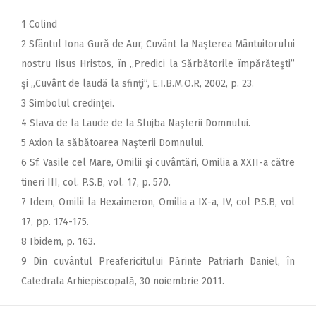
1 Colind
2 Sfântul Iona Gură de Aur, Cuvânt la Naşterea Mântuitorului
nostru Iisus Hristos, în ,,Predici la Sărbătorile împărăteşti”
şi ,,Cuvânt de laudă la sfinţi”, E.I.B.M.O.R, 2002, p. 23.
3 Simbolul credinţei.
4 Slava de la Laude de la Slujba Naşterii Domnului.
5 Axion la săbătoarea Naşterii Domnului.
6 Sf. Vasile cel Mare, Omilii şi cuvântări, Omilia a XXII-a către
tineri III, col. P.S.B, vol. 17, p. 570.
7 Idem, Omilii la Hexaimeron, Omilia a IX-a, IV, col P.S.B, vol
17, pp. 174-175.
8 Ibidem, p. 163.
9 Din cuvântul Preafericitului Părinte Patriarh Daniel, în
Catedrala Arhiepiscopală, 30 noiembrie 2011.