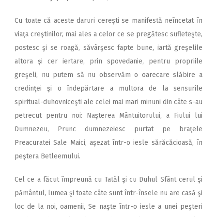
Cu toate că aceste daruri cereşti se manifestă neîncetat în
viaţa creştinilor, mai ales a celor ce se pregătesc sufleteşte,
postesc şi se roagă, săvârşesc fapte bune, iartă greşelile
altora şi cer iertare, prin spovedanie, pentru propriile
greşeli, nu putem să nu observăm o oarecare slăbire a
credinţei şi o îndepărtare a multora de la sensurile
spiritual-duhovniceşti ale celei mai mari minuni din câte s-au
petrecut pentru noi: Naşterea Mântuitorului, a Fiului lui
Dumnezeu, Prunc dumnezeiesc purtat pe braţele
Preacuratei Sale Maici, aşezat într-o iesle sărăcăcioasă, în
peştera Betleemului.
Cel ce a făcut împreună cu Tatăl şi cu Duhul Sfânt cerul şi
pământul, lumea şi toate câte sunt într-însele nu are casă şi
loc de la noi, oamenii, Se naşte într-o iesle a unei peşteri