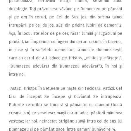
psalmodiază, heruvimii înalţă imnuri, serafimii aduc
doxologie. Toţi prăznuiesc văzând pe Dumnezeu pe pământ
şi pe om în ceruri, pe Cel de Sus, jos, din pricina tainei
Întrupării, pe cei de jos, sus, din pricina iubirii de oameni“2.
Aşa, în locul stelelor de pe cer, răsar lumini şi rugăciuni pe
pământ, iar împreună cu îngerii din ceruri răsună în biserici,
în case şi în sufletele oamenilor, armoniile dumnezeieşti,
care au darul de a-L aduce pe Hristos, ,,mititel şi-nfăşeţel“,
,,Dumnezeu adevărat din Dumnezeu adevărat“3, în noi şi
între noi.
,,Astăzi, Hristos în Betleem Se naşte din Fecioară. Astăzi, Cel
fără de început Se începe şi Cuvântul Se întrupează.
Puterile cerurilor se bucură şi pământul cu oamenii (toată
creaţia, s.n) se veselesc: magii daruri aduc; păstorii minunea
vestesc; iar noi, neîncetat, strigăm: slavă între cei de sus lui
Dumnezeu şi pe pământ pace, între oameni bunăvoire!“4.