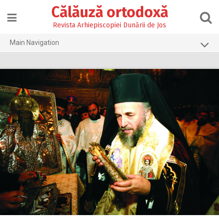
Skip
Călăuză ortodoxă
to
content
Revista Arhiepiscopiei Dunării de Jos
Main Navigation
Prima pagină
2026
2025
2024
2023
2022
2021
2020
2019