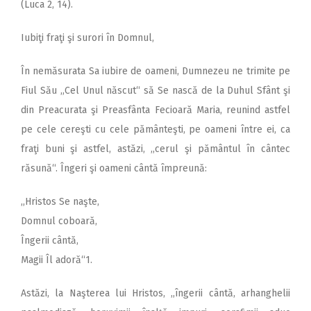
(Luca 2, 14).
Iubiţi fraţi şi surori în Domnul,
În nemăsurata Sa iubire de oameni, Dumnezeu ne trimite pe
Fiul Său ,,Cel Unul născut“ să Se nască de la Duhul Sfânt şi
din Preacurata şi Preasfânta Fecioară Maria, reunind astfel
pe cele cereşti cu cele pământeşti, pe oameni între ei, ca
fraţi buni şi astfel, astăzi, ,,cerul şi pământul în cântec
răsună“. Îngeri şi oameni cântă împreună:
,,Hristos Se naşte,
Domnul coboară,
Îngerii cântă,
Magii Îl adoră“1.
Astăzi, la Naşterea lui Hristos, ,,îngerii cântă, arhanghelii