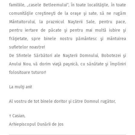
familiile, ,,casele Betleemului“, în toate localităţile, în toate
comunităţile creştineşti de la oraşe şi sate, să ne rugăm
Mântuitorului, la praznicul Naşterii Sale, pentru pace,
pentru iertare de păcate şi pentru mai multă iubire şi
frăţietate, spre binele nostru pământesc şi mântuirea
sufletelor noastre!
De Sfintele Sărbători ale Naşterii Domnului, Bobotezei şi
Anului Nou, vă dorim viaţă paşnică, cu sănătate şi împliniri
folositoare tuturor!
La mulţi ani!
Al vostru de tot binele doritor şi către Domnul rugător,
† Casian,
Arhiepiscopul Dunării de Jos