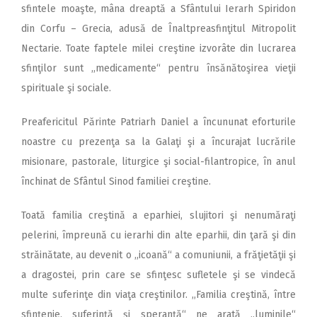
sfintele moaşte, mâna dreaptă a Sfântului Ierarh Spiridon
din Corfu – Grecia, adusă de Înaltpreasfinţitul Mitropolit
Nectarie. Toate faptele milei creştine izvorâte din lucrarea
sfinţilor sunt ,,medicamente“ pentru însănătoşirea vieţii
spirituale şi sociale.
Preafericitul Părinte Patriarh Daniel a încununat eforturile
noastre cu prezenţa sa la Galaţi şi a încurajat lucrările
misionare, pastorale, liturgice şi social-filantropice, în anul
închinat de Sfântul Sinod familiei creştine.
Toată familia creştină a eparhiei, slujitori şi nenumăraţi
pelerini, împreună cu ierarhi din alte eparhii, din ţară şi din
străinătate, au devenit o ,,icoană“ a comuniunii, a frăţietăţii şi
a dragostei, prin care se sfinţesc sufletele şi se vindecă
multe suferinţe din viaţa creştinilor. ,,Familia creştină, între
sfinţenie, suferinţă şi speranţă“ ne arată ,,luminile“