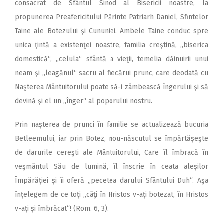
consacrat de Sfântul Sinod al Bisericii noastre, la
propunerea Preafericitului Părinte Patriarh Daniel, Sfintelor
Taine ale Botezului şi Cununiei. Ambele Taine conduc spre
unica ţintă a existenţei noastre, familia creştină, ,,biserica
domestică“, ,,celula“ sfântă a vieţii, temelia dăinuirii unui
neam şi ,,leagănul“ sacru al fiecărui prunc, care deodată cu
Naşterea Mântuitorului poate să-i zâmbească îngerului şi să
devină şi el un ,,înger“ al poporului nostru.
Prin naşterea de prunci în familie se actualizează bucuria
Betleemului, iar prin Botez, nou-născutul se împărtăşeşte
de darurile cereşti ale Mântuitorului, Care îl îmbracă în
veşmântul Său de lumină, îl înscrie în ceata aleşilor
Împărăţiei şi îi oferă ,,pecetea darului Sfântului Duh“. Aşa
înţelegem de ce toţi ,,câţi în Hristos v-aţi botezat, în Hristos
v-aţi şi îmbrăcat“! (Rom. 6, 3).