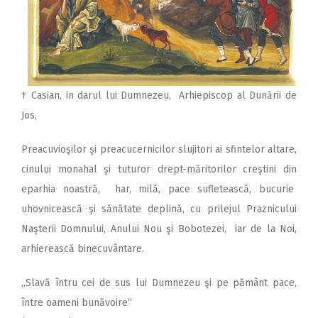
† Casian, in darul lui Dumnezeu, Arhiepiscop al Dunării de
Jos,
Preacuvioşilor şi preacucernicilor slujitori ai sfintelor altare,
cinului monahal şi tuturor drept-măritorilor creştini din
eparhia noastră, har, milă, pace sufletească, bucurie
uhovnicească şi sănătate deplină, cu prilejul Praznicului
Naşterii Domnului, Anului Nou şi Bobotezei, iar de la Noi,
arhierească binecuvântare.
,,Slavă întru cei de sus lui Dumnezeu şi pe pământ pace,
între oameni bunăvoire“