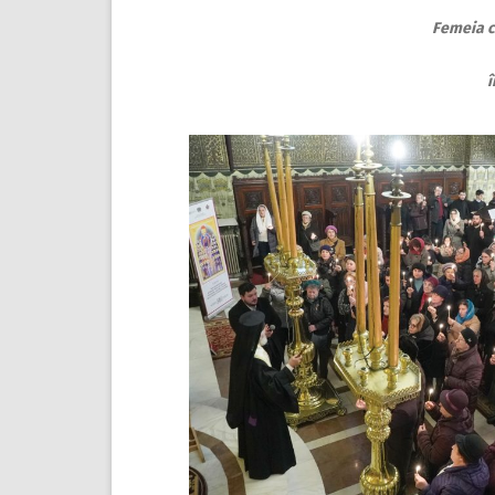
Femeia c
î