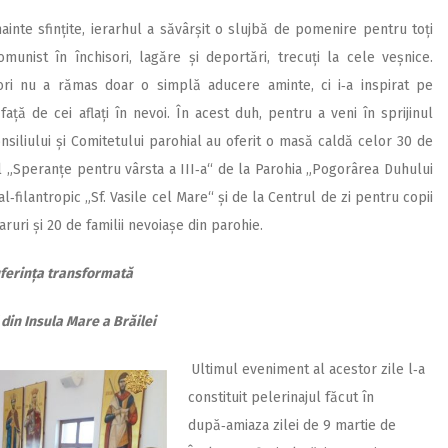
nainte sfințite, ierarhul a săvârșit o slujbă de pomenire pentru toți
munist în închisori, lagăre și deportări, trecuți la cele veșnice.
sori nu a rămas doar o simplă aducere aminte, ci i‑a inspirat pe
ață de cei aflați în nevoi. În acest duh, pentru a veni în sprijinul
nsiliului și Comitetului parohial au oferit o masă caldă celor 30 de
ial „Speranțe pentru vârsta a III‑a“ de la Parohia „Pogorârea Duhului
‑filantropic „Sf. Vasile cel Mare“ și de la Centrul de zi pentru copii
aruri și 20 de familii nevoiașe din parohie.
ferința transformată
 din Insula Mare a Brăilei
Ultimul eveniment al acestor zile l‑a
constituit pelerinajul făcut în
după‑amiaza zilei de 9 martie de