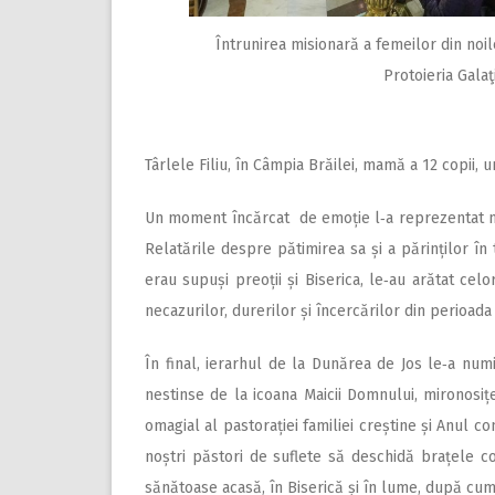
Întrunirea misionară a femeilor din noi
Protoieria Galaţ
Târlele Filiu, în Câmpia Brăilei, mamă a 12 copii, 
Un moment încărcat de emoție l‑a reprezentat măr
Relatările despre pătimirea sa și a părinților în 
erau supuși preoții și Biserica, le‑au arătat celo
necazurilor, durerilor și încercărilor din perioad
În final, ierarhul de la Dunărea de Jos le‑a nu
nestinse de la icoana Maicii Domnului, mironosiț
omagial al pastorației familiei creștine și Anul co
noștri păstori de suflete să deschidă brațele cop
sănătoase acasă, în Biserică și în lume, după cum