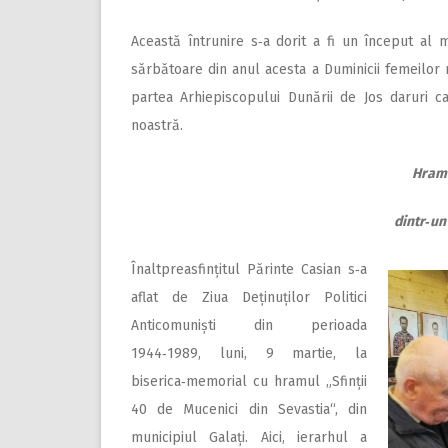
Această întrunire s‑a dorit a fi un început al 
sărbătoare din anul acesta a Duminicii femeilor
partea Arhiepiscopului Dunării de Jos daruri ca
noastră.
Hram 
dintr‑un
Înaltpreasfințitul Părinte Casian s‑a
aflat de Ziua Deținuților Politici
Anticomuniști din perioada
1944‑1989, luni, 9 martie, la
biserica‑memorial cu hramul „Sfinții
40 de Mucenici din Sevastia“, din
municipiul Galați. Aici, ierarhul a