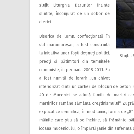
slujit Liturghia Darurilor înainte
sfințite, înconjurat de un sobor de
clerici.
Biserica de lemn, confec­țio­nată în
stil maramureșan, a fost construită
la inițiativa unor foști deținuți politici,
Slujba 
preoți și pătimitori din tem­ni­țele
comuniste, în perioada 2008‑2011. Ea
a fost numită de ierarh „un chivot
interiorizat dintr‑un cartier de blocuri de beton, 
40 de Mucenici, se adună familii de martiri car
martirilor rămâne sămânța creștinismului“. Zugrăvi
explicat ce semnifică, în mod tainic, forma de „8“
mâinile care știu să se închine, să frământe pâ
icoana mucenicului, o împărtășanie din suferința ce