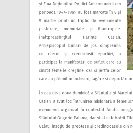
și Ziua Deținu­ților Politici Anticomuniști din
perioada 1944‑1989 au fost marcate în 8 și
9 martie printr‑un triptic de evenimente
pastorale, memoriale și filantropice.
Înaltpreasfințitul Părinte Casian,
Arhiepiscopul Dunării de Jos, dimpreună
cu clerul și credincioșii eparhiei, a
participat la manifestări de suflet care au
cinstit femeile creștine, dar și jertfa celor
care au pătimit în închisori, lagăre și deportări î
În cea de‑a doua duminică a Sfântului și Marelui P
Casian, a avut loc întrunirea misionară a femeilor
eveniment organizat în contextul Anului omagial 
Sfântului Grigorie Palama, dar și al celebrării Zil
Galați, însoțiți de preotese și credincioasele din 