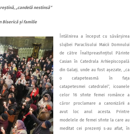
reștină, „candelă nestinsă“
n Biserică și familie
Întâlnirea a început cu săvârșirea
slujbei Paraclisului Maicii Domnului
de către Înaltpreasfințitul Părinte
Casian în Catedrala Arhiepiscopală
din Galați, unde au fost așezate, „ca
o catapeteasmă în fața
catapetesmei catedralei“, icoanele
celor 16 sfinte femei românce a
căror proclamare a canonizării a
avut loc anul acesta. Printre
modelele de femei sfinte la care au
meditat cei prezenți s‑au aflat, în