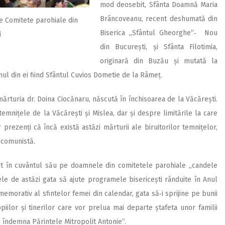
mod deosebit, Sfânta Doamnă Maria
Brâncoveanu, recent deshumată din
le Comitete parohiale din
Biserica „Sfântul Gheorghe“‑ Nou
i
din București, și Sfânta Filotimia,
originară din Buzău și mutată la
unul din ei fiind Sfântul Cuvios Dometie de la Râmeț.
turia dr. Doina Ciocănaru, născută în închisoarea de la Văcărești.
temnițele de la Văcărești și Mislea, dar și despre limitările la care
r prezenți că încă există astăzi mărturii ale biruitorilor temnițelor,
a comunistă.
mit în cuvântul său pe doamnele din comitetele parohiale „candele
ele de astăzi gata să ajute programele bisericești rânduite în Anul
memorativ al sfintelor femei din calendar, gata să‑i sprijine pe bunii
iilor și tinerilor care vor prelua mai departe ștafeta unor familii
 îndemna Părintele Mitropolit Antonie“.