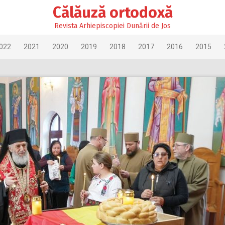
Călăuză ortodoxă
Revista Arhiepiscopiei Dunării de Jos
022
2021
2020
2019
2018
2017
2016
2015