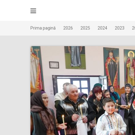
Skip
to
content
Prima pagină
2026
2025
2024
2023
2