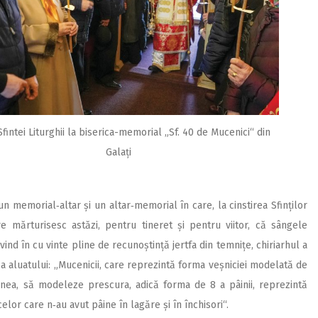
Sfintei Liturghii la biserica-memorial „Sf. 40 de Mucenici“ din
Galați
un memorial‑altar și un altar‑memorial în care, la cinstirea Sfinților
e mărturisesc astăzi, pentru tineret și pentru viitor, că sângele
nd în cu vinte pline de recunoș­tință jertfa din temnițe, chiriarhul a
 a aluatului: „Mucenicii, care reprezintă forma veșniciei modelată de
inea, să modeleze prescura, adică forma de 8 a pâinii, reprezintă
lor care n‑au avut pâine în lagăre și în închisori“.