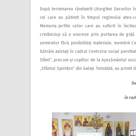
După terminarea rânduielii Liturghiei Darurilor î
cei care au pătimit în timpul regimului ateo‑co
Memoria jertfei celor care au suferit în închi
credincioși să o onoreze prin purtarea de grijă f
semenilor fără posibilități materiale, membrii Co
bătrâni asistați în cadrul Centrului social paroh
Sfânt“, precum și copiilor de la Așezământul social
„Sfântul Spiridon“ din Galați. Totodată, au primit d
Su
în rod