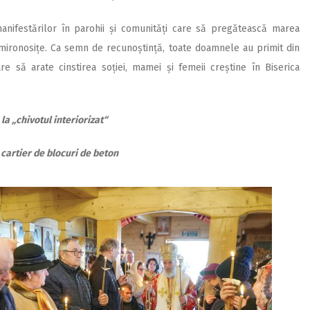
manifestărilor în parohii și comunități care să pregătească marea
 mironosițe. Ca semn de recunoștință, toate doamnele au primit din
re să arate cinstirea soției, mamei și femeii creștine în Biserica
la „chivotul interiorizat“
 cartier de blocuri de beton