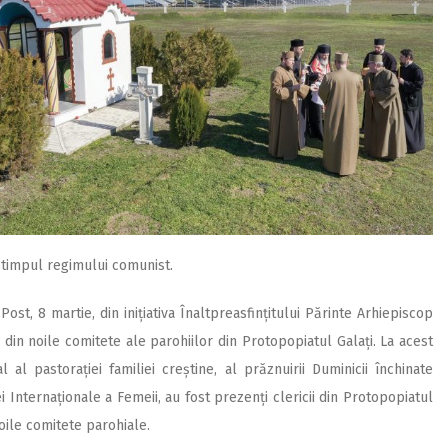
n timpul regimului comunist.
ost, 8 martie, din inițiativa Înaltpreasfințitului Părinte Arhiepiscop
 din noile comitete ale parohiilor din Protopopiatul Galați. La acest
al pastorației familiei creștine, al prăznuirii Duminicii închinate
ei Internaționale a Femeii, au fost prezenți clericii din Protopopiatul
noile comitete parohiale.