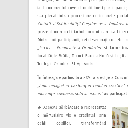
iar la momentul cuvenit, mulți tineri participanți 
s‑a plecat într‑o procesiune cu icoanele purt
Culturii şi Spiritualităţii Creştine de la Dunărea 
prezent mereu chiriarhul locului, care i‑a binecu
Dintre toţi participanţii, cei desemnați cu cele 
„Icoana – Frumusețe a Ortodoxiei“
şi daruri: ico
localitățile Brăila, Tecuci, Barcea Nouă și Lieșt
Teologic Ortodox „Sf. Ap. Andrei“.
În întreaga eparhie, la a XXVI‑a a ediție a Concu
„Anul omagial al pastorației familiei creștine“
mucenițe, cuvioase, soții și mame)“
au participat 
◆
„Această sărbătoare a reprezentat
o mărturisire vie a credinței, prin
ochii copiilor, transformând