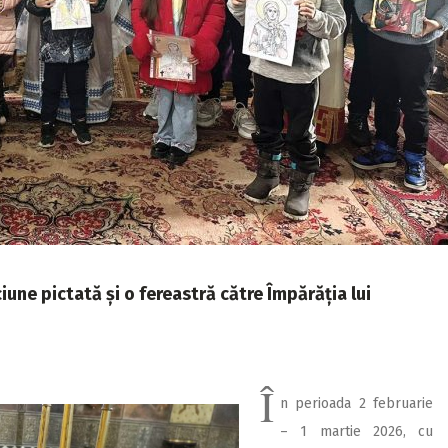
iune pictată și o fereastră către Împărăția lui
Î
n perioada 2 februarie
– 1 martie 2026, cu