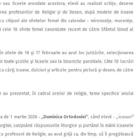
le sau liceele arondate acestora, elevii au realizat schițe, desene
marea profesorilor de Religie și de Desen, după modele de icoane
 cu chipuri ale sfintelor femei din calendar ‑ mironosițe, mucenițe,
i cele 16 sfinte femei canonizate recent de către Sfântul Sinod al
 în zilele de 16 şi 17 februarie au avut loc jurizările, selecţionarea
n toate şcolile şi liceele sau la bisericile parohiale. Câte 10 lucrări
 cărţi, icoane, dulciuri și articole pentru pictură și desen, de către
e au prezentat, în cadrul orelor de religie, teme specifice anului
ua de 1 martie 2026 ‑
„Duminica Ortodoxiei“
, când elevii ‑
„iconari“
iturghie, susţinând răspunsurile liturgice și purtând în mâini icoanele
 cu profesorii de Religie, au avut grijă ca, din timp, să îi pregătească