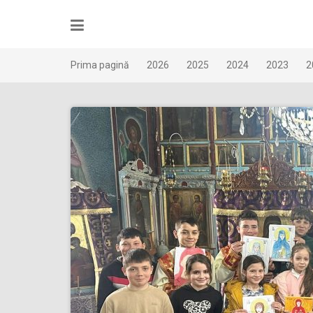
Skip
to
content
Prima pagină
2026
2025
2024
2023
2