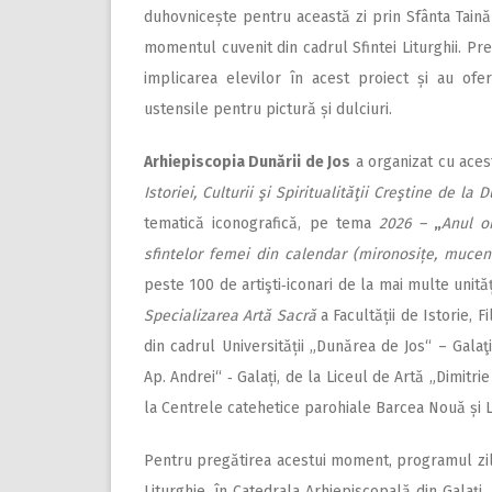
duhovnicește pentru această zi prin Sfânta Taină 
momentul cuvenit din cadrul Sfintei Liturghii. Pr
implicarea elevilor în acest proiect și au ofer
ustensile pentru pictură și dulciuri.
Arhiepiscopia Dunării de Jos
a organizat cu aces
Istoriei, Culturii şi Spiritualităţii Creştine de la
tematică iconografică, pe tema
2026 –
„
Anul o
sfintelor femei din calendar (mironosițe, mucen
peste 100 de artişti‑iconari de la mai multe unităț
Specializarea Artă Sacră
a Facultății de Istorie, F
din cadrul Universității „Dunărea de Jos“ – Galaţ
Αp. Andrei“ ‑ Galați, de la Liceul de Artă „Dimitri
la Centrele catehetice parohiale Barcea Nouă și Lie
Pentru pregătirea acestui moment, programul zilei
Liturghie, în Catedrala Arhiepiscopală din Galaţi. 