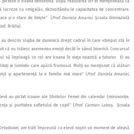
ă picteze o icoana deosebită. După realizarea lor ei menționează că
 să lucreze cu «migală», dezvoltându‑le capacitatea de concentrare.
ace și o stare de liniște“ (
Prof. Daniela Amariei
, Școala Gimnazială
ud. Brăila).
 au descris slujba de duminică drept cadrul în care «timpul stă în
sit că nu trăiesc asemenea emoții decât în sânul bisericii. Concursul
ul să înțeleagă ce rol are icoana în viața noastră a tuturor. Ei au
dați ai luminii» care apără frumosul. Mulți au menționat că alături
anță și apartenență la o familie mai mare“ (
Prof.
Daniela Amariei
,
vii au pictat icoane ale Sfintelor Femei din calendar (mironosițe,
nța și puritatea sufletului de copil“ (
Prof. Carmen Labeș
, Școala
Ortodoxiei, am trăit împreună cu elevii noștri un moment de aleasă