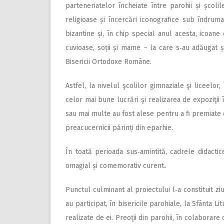
parteneriatelor încheiate între parohii și școli
religioase și încercări iconografice sub îndru
bizantine și, în chip special anul acesta, icoane
cuvioase, soții și mame – la care s‑au adăugat ș
Bisericii Ortodoxe Române.
Astfel, la nivelul şcolilor gimnaziale şi liceelor,
celor mai bune lucrări şi realizarea de expoziţii î
sau mai multe au fost alese pentru a fi premiate cu
preacucernicii părinți din eparhie.
În toată perioada sus‑amintită, cadrele didactic
omagial și comemorativ curent
.
Punctul culminant al proiectului l‑a constituit zi
au participat, în bisericile parohiale, la Sfânta L
realizate de ei. Preoţii din parohii, în colaborare