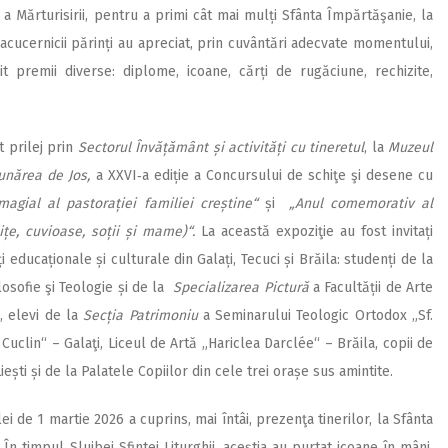
a Mărturisirii, pentru a primi cât mai mulți Sfânta Împărtăşanie, la
eacucernicii părinți au apreciat, prin cuvântări adecvate momentului,
it premii diverse: diplome, icoane, cărți de rugăciune, rechizite,
t prilej prin
Sectorul Învățământ și activități cu tineretul
, la
Muzeul
 Dunărea de Jos,
a XXVI‑a ediție a Concursului de schiţe şi desene cu
magial al pastorației familiei creștine“
și
„Anul comemorativ al
ițe, cuvioase, soții și mame)“.
La această expoziţie au fost invitați
i educaționale și culturale din Galați, Tecuci și Brăila: studenți de la
ilosofie şi Teologie și de la
Specializarea Pictură
a Facultății de Arte
i, elevi de la
Secția Patrimoniu
a Seminarului Teologic Ortodox „Sf.
e Cuclin“ – Galaţi, Liceul de Artă „Hariclea Darclée“ – Brăila, copii de
ști și de la Palatele Copiilor din cele trei orașe sus amintite.
 de 1 martie 2026 a cuprins, mai întâi, prezenţa tinerilor, la Sfânta
În timpul Slujbei Sfintei Liturghii, aceștia au purtat icoane în mâni,