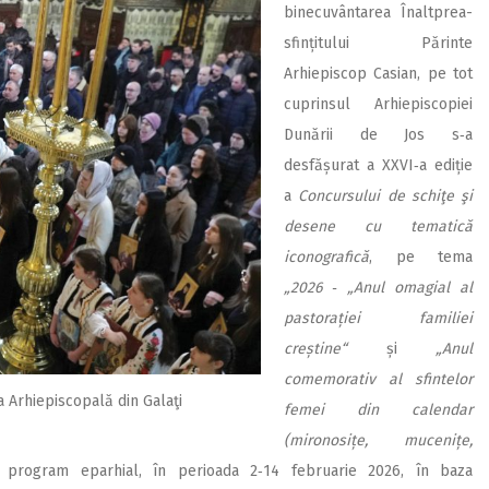
binecuvântarea Înaltprea­
sfințitului Părinte
Arhiepiscop Casian, pe tot
cuprinsul Arhiepiscopiei
Dunării de Jos s‑a
desfășurat a XXVI‑a ediție
a
Concursului de schiţe şi
desene cu tematică
iconografică
, pe tema
„2026 ‑
„Anul omagial al
pastorației familiei
creștine“
și
„Anul
comemorativ al sfintelor
a Arhiepiscopală din Galaţi
femei din calendar
(mironosițe, mucenițe,
i program eparhial, în perioada 2‑14 februarie 2026, în baza