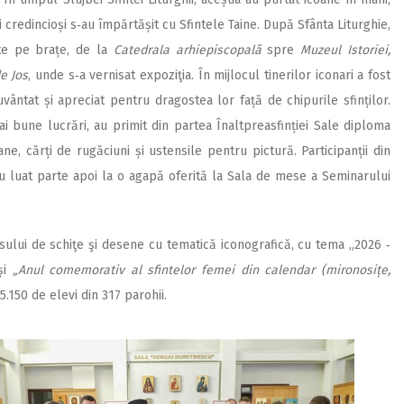
și credincioși s‑au împărtășit cu Sfintele Taine. După Sfânta Liturghie,
ate pe brațe, de la
Catedrala arhiepiscopală
spre
Muzeul Istoriei,
de Jos
, unde s‑a vernisat expoziţia. În mijlocul tinerilor iconari a fost
vântat și apreciat pentru dragostea lor față de chipurile sfinților.
mai bune lucrări, au primit din partea Înaltpreasfinției Sale diploma
ane, cărți de rugăciuni și ustensile pentru pictură. Participanții din
i au luat parte apoi la o agapă oferită la Sala de mese a Seminarului
rsului de schiţe şi desene cu tematică iconografică, cu tema „2026 ‑
și
„Anul comemorativ al sfintelor femei din calendar (mironosițe,
5.150 de elevi din 317 parohii.