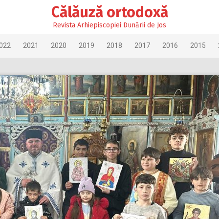
Călăuză ortodoxă
Revista Arhiepiscopiei Dunării de Jos
022
2021
2020
2019
2018
2017
2016
2015