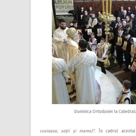
Duminica Ortodoxiei la Catedral
cuvioase, soț
ii și mame)“.
În cadrul acestu