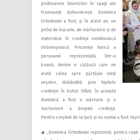
pridvoarele bisericilor în spații ale
frumuseții duhovnicești. Duminica
Ortodoxiei a fost, și în acest an, un
prilej de bucurie, de mărturisire și de
statornicie în credința românească
strămoșească. Prezența harică a
persoanei reprezentată într-o
icoană, devine o călăuză care ne
arată calea spre părtășia vieții
veșnice, dobândită prin faptele
credinței în Duhul Sfânt. În această
duminică a fost o mărturie și o
mărturisire a dreptei credințe.
Pentru creștinii de la țară și nu numai a fost
Paști
◆
„Duminica Ortodoxiei reprezintă pentru copii u