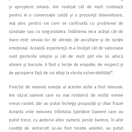
și apropiere umană. Am realizat cât de mult contează
pentru ei o conversație caldă și o prezență binevoitoare,
mai ales pentru cei care se confruntă cu probleme de
sănătate sau cu singurătatea. Întâlnirea mi‑a arătat cât de
mare este nevoia lor de atenție, de ascultare și de sprijin
emoțional. Această experiență m‑a învățat cât de valoroase
sunt gesturile simple și cât de mult pot ele să aducă
alinare și bucurie. A fost o lecție de empatie, de respect și
de apropiere față de cei aflați la vârsta vulnerabilității
“
.
Punctul de maximă emoţie al acestei vizite a fost minunat.
Am văzut oameni care nu mai rostiseră de multă vreme
vreun cuvânt, dar au putut închega propoziții și chiar fraze!
Aceasta este minunea Sfântului Spiridon! Oameni care au
putut trece, cu ajutorul altor oameni, peste bariere, în alte
condiții de netrecut! Le‑au fost trezite amintiri, au putut