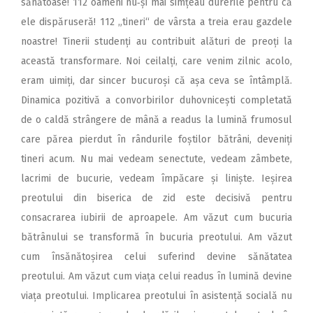
sănătoase! 112 oameni nu‑și mai simțeau durerile pentru că
ele dispăruseră! 112 „tineri“ de vârsta a treia erau gazdele
noastre! Tinerii studenți au contribuit alături de preoți la
această transformare. Noi ceilalți, care venim zilnic acolo,
eram uimiți, dar sincer bucuroși că așa ceva se întâmplă.
Dinamica pozitivă a convorbirilor duhovnicești completată
de o caldă strângere de mână a readus la lumină frumosul
care părea pierdut în rândurile foștilor bătrâni, deveniți
tineri acum. Nu mai vedeam senectute, vedeam zâmbete,
lacrimi de bucurie, vedeam împăcare și liniște. Ieșirea
preotului din biserica de zid este decisivă pentru
consacrarea iubirii de aproapele. Am văzut cum bucuria
bătrânului se transformă în bucuria preotului. Am văzut
cum însănătoșirea celui suferind devine sănătatea
preotului. Am văzut cum viața celui readus în lumină devine
viața preotului. Implicarea preotului în asistență socială nu