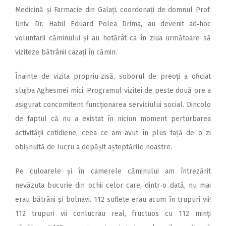
Medicină și Farmacie din Galați, coordonați de domnul Prof.
Univ. Dr. Habil Eduard Polea Drima, au devenit ad‑hoc
voluntarii căminului și au hotărât ca în ziua următoare să
viziteze bătrânii cazați în cămin.
Înainte de vizita propriu‑zisă, soborul de preoți a oficiat
slujba Aghesmei mici. Programul vizitei de peste două ore a
asigurat concomitent funcționarea serviciului social. Dincolo
de faptul că nu a existat în niciun moment perturbarea
activității cotidiene, ceea ce am avut în plus față de o zi
obișnuită de lucru a depășit așteptările noastre.
Pe culoarele și în camerele că­minului am întrezărit
nevăzuta bucurie din ochii celor care, dintr‑o dată, nu mai
erau bătrâni și bolnavi. 112 suflete erau acum în trupuri vii!
112 trupuri vii conlucrau real, fructuos cu 112 minți