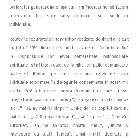
barierelor ge­neraționale, așa cum am încercat noi să facem,
reprezintă cheia spre calea comuniunii și a vindecării
individuale.
Relativ la rezultatele interviurilor realizate de tineri a reieșit
faptul că 55% dintre persoanele cazate în cămin identifică
în răspunsurile lor nevoi nemateriale, psihosociale,
spirituale (sănătate, relații de familie, empatie, comunicare,
partener). Redăm, pe scurt, cele mai relevante nevoi
spirituale exprimate în dialogurile consemnate în acest mic
studiu, fără a interveni asupra răspunsurilor care au fost
înregistrate:
„
să‑mi văd nepoții
“
,
„
să găsească fata mea de
lucru
“
,
„
să nu mai fiu singur
“
,
„
mi‑e dor de copilul care nu
mai este
“
,
„
să fim mai toleranți
“
,
„
să fie pace
“
,
„
să‑mi văd
surorile
“
,
„
să fie sănătos băiatul meu
“
,
„
liniște și
înțelegere cu toată lumea
“
,
„
mai multă libertate și