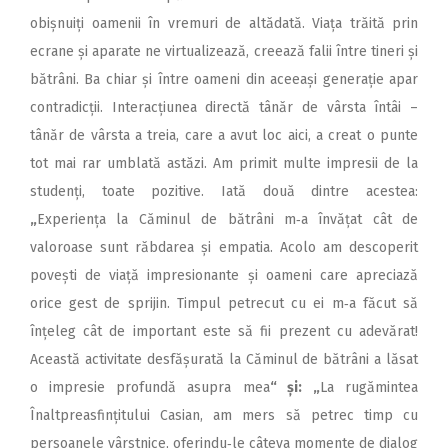
obișnuiți oamenii în vremuri de altădată. Viața trăită prin
ecrane și aparate ne virtualizează, creează falii între tineri și
bătrâni. Ba chiar și între oameni din aceeași generație apar
contradicții. Inte­racțiunea directă tânăr de vârsta întâi –
tânăr de vârsta a treia, care a avut loc aici, a creat o punte
tot mai rar umblată astăzi. Am primit multe impresii de la
studenți, toate pozitive. Iată două dintre acestea:
„
Experiența la Căminul de bătrâni m‑a învățat cât de
valoroase sunt răbdarea și empatia. Acolo am descoperit
povești de viață impresionante și oameni care apreciază
orice gest de sprijin. Timpul petrecut cu ei m‑a făcut să
înțeleg cât de important este să fii prezent cu adevărat!
Această activitate desfășurată la Căminul de bătrâni a lăsat
o impresie profundă asupra mea
“ și:
„
La rugămintea
Înaltpreasfințitului Casian, am mers să petrec timp cu
persoanele vârstnice, oferindu‑le câteva momente de dialog