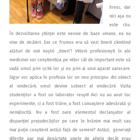
firesc, dar
nici așa nu
este rău.
În dezvoltarea științei este nevoie de baze umane, ea nu
vine de nicăieri. Dar ce frumos era să vezi tinerii zâmbind
alături de noii noștri „tineri“! Viitorii profesioniști în ale
medicinei vor conștientiza pe viitor cât de important este să
vadă omul prin ochii lor și nu prin ai unui aparat oarecare.
Sigur vor aplica în profesia lor un nou principiu: din obiect
al vindecării, omul devine subiect al vindecării. Vizita
studenților a fost un laborator reușit! Aici nu au avut loc
experimente, ci a fost trăire, a fost cunoaștere adevărată și
nemijlocită. Nu a fost oare elementul declanșator al
dispariției prejudecăților pe care le hrănim mai mult sau
mai puțin conștient astăzi față de semeni? Astăzi, generații
diferite par mai depărtate unele de altele decât erau