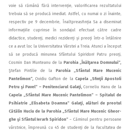
voie să rămână fără intervenție, valorificarea rezultatului
trebuia să se producă imediat. Astfel, cu numai o zi înainte,
respectiv pe 9 decembrie, Înaltpreasfinția Sa a diseminat
informațiile cuprinse în sondajul efectuat către cadre
didactice, studenți, medici rezidenți și preoți într‑o întâlnire
ce a avut loc la Universitatea Vârstei a Treia. Atunci a început
să se producă minunea Sfântului Spiridon! Patru preoți,
Cosmin Dan Munteanu de la
Parohia „Înălţarea Domnului“,
Ştefan Pintilie de la
Parohia „Sfântul Mare Mucenic
Pantelimon“,
Ovidiu Gafton de la
Capela „Sfinţii Apostoli
Petru şi Pavel“ – Penitenciarul Galaţi,
Corneliu Hanu de la
Capela „Sfântul Mare Mucenic Pantelimon“ – Spitalul de
Psihiatrie „Elisabeta Doamna“ Galaţi, alături de preotul
Cătălin Huciu de la Parohia „Sfântul Mare Mucenic Gheor­
ghe şi Sfântul Ierarh Spi­ridon“
– Căminul pentru persoane
vârstnice, împreună cu 45 de studenți de la Facultatea de