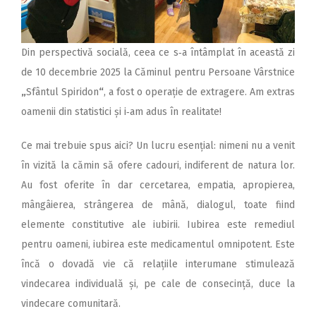
Din perspectivă socială, ceea ce s‑a întâmplat în această zi
de 10 decembrie 2025 la Căminul pentru Persoane Vârstnice
„
Sfântul Spiridon
“
, a fost o operație de extragere. Am extras
oamenii din statistici și i‑am adus în realitate!
Ce mai trebuie spus aici? Un lucru esențial: nimeni nu a venit
în vizită la cămin să ofere cadouri, indiferent de natura lor.
Au fost oferite în dar cercetarea, empatia, apropierea,
mângâierea, strângerea de mână, dialogul, toate fiind
elemente constitutive ale iubirii. Iubirea este remediul
pentru oameni, iubirea este medicamentul omnipotent. Este
încă o dovadă vie că relațiile interumane stimulează
vindecarea individuală și, pe cale de consecință, duce la
vindecare comunitară.