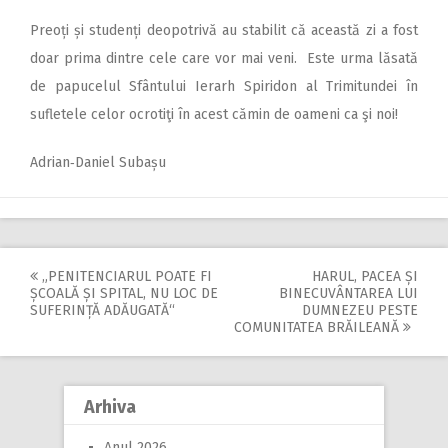
Preoți și studenți deopotrivă au stabilit că această zi a fost
doar prima dintre cele care vor mai veni. Este urma lăsată
de papucelul Sfântului Ierarh Spiridon al Trimitundei în
sufletele celor ocrotiţi în acest cămin de oameni ca şi noi!
Adrian‑Daniel Subașu
„PENITENCIARUL POATE FI
HARUL, PACEA ȘI
Post
ȘCOALĂ ȘI SPITAL, NU LOC DE
BINECUVÂNTAREA LUI
SUFERINȚĂ ADĂUGATĂ“
DUMNEZEU PESTE
navigation
COMUNITATEA BRĂILEANĂ
Arhiva
Anul 2026