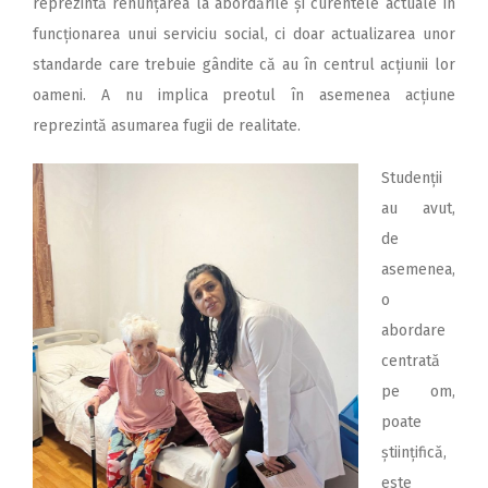
reprezintă renunțarea la abordările și curentele actuale în
funcționarea unui serviciu social, ci doar actualizarea unor
standarde care trebuie gândite că au în centrul acțiunii lor
oameni. A nu implica preotul în asemenea acțiune
reprezintă asumarea fugii de realitate.
Studenții
au avut,
de
asemenea,
o
abordare
centrată
pe om,
poate
științifică,
este