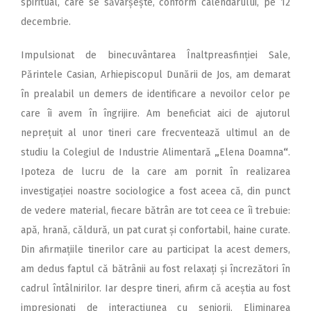
spiritual, care se săvârșește, conform calendarului, pe 12
decembrie.
Impulsionat de binecuvântarea Înaltpreasfinției Sale,
Părintele Casian, Arhiepiscopul Dunării de Jos, am demarat
în prealabil un demers de identificare a nevoilor celor pe
care îi avem în îngrijire. Am beneficiat aici de ajutorul
neprețuit al unor tineri care frecventează ultimul an de
studiu la Colegiul de Industrie Alimentară
„
Elena Doamna
“
.
Ipoteza de lucru de la care am pornit în realizarea
investigației noastre sociologice a fost aceea că, din punct
de vedere material, fiecare bătrân are tot ceea ce îi trebuie:
apă, hrană, căldură, un pat curat și confortabil, haine curate.
Din afirmațiile tinerilor care au participat la acest demers,
am dedus faptul că bătrânii au fost relaxați și încrezători în
cadrul întâlnirilor. Iar despre tineri, afirm că aceștia au fost
impresionați de interacțiunea cu seniorii. Eliminarea