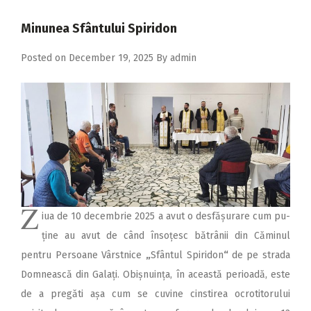
2018
Minunea Sfântului Spiridon
2017
Posted on
December 19, 2025
By
admin
2016
2015
2014
2013
2012
2011
Z
2010
iua de 10 decembrie 2025 a avut o des­fășurare cum pu­
ține au avut de când însoțesc bătrânii din Căminul
2009
pentru Persoane Vârstnice
„
Sfântul Spiridon
“
de pe strada
Domnească din Galați. Obișnuința, în această perioadă, este
de a pregăti așa cum se cuvine cinstirea ocrotitorului